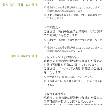
す。
最短〇/〇（曜日）にお届け
複数口(ご注文合計数が2個以上)のご注文は、全ての
商品が揃い次第の発送となります。
東北（青森県を除く）、関東、中部、近畿エリアが
対象となります。
＜宅配商品＞
ご注文後、商品手配完了次第出荷、〇/〇以降
でのお届け予定となります。
1注文で、1種類・1個でのご注文が対象となりま
す。
複数口(ご注文合計数が2個以上)のご注文は、全ての
商品が揃い次第の発送となります。
〇/〇（曜日）以降にお届け
＜セッティング(設置)商品＞
現時点の在庫状況に配送枠を加味した最短の
お届け可能日を起点にご案内しております。
ご注文後、メールにてお届け日確認のご連絡
をいたします。
注文時点でお届け日は確定しておりません。
大型商品の為、配送枠上限に達した日の配送は承れ
ません。
＜取付工事商品＞
現時点の在庫状況に配送枠を加味した最短の
工事可能日を起点にご案内しております。