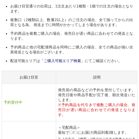
お届け目安通りの出荷は、1注文あたり1種類・1個での注文の場合となり
ます。
複数口（2種類以上、数量2以上）のご注文の場合、全て揃ってからの出
荷となる為、 発送までに時間がかかってしまう場合があります。
予約商品を複数ご購入の場合、発売日が遅い商品に合わせての発送とな
ります。
予約商品と他の宅配便商品を同時にご購入の場合、全ての商品が揃い次
第発送となる場合がございます。
配送可能エリアは
「ご購入可能エリア検索」
にてご確認ください。
お届け目安
説明
発売前の商品などの予約を受付しています。
発売日後や商品手配が完了後、順次発送いた
します。
予約受付中
※予約商品を代引きで複数ご購入の場合、発
売日が遅い商品に合わせての発送となりま
す。
＜宅配商品＞
最短で〇/〇にお届け(商品到着)致します。
1注文で、1種類・1個でのご注文が対象となりま