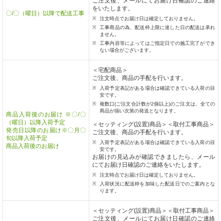
ご注文後、メールにてお届け日確認のご連絡
をいたします。
〇/〇（曜日）以降で配送工事
注文時点でお届け日は確定しておりません。
工事商品の為、配送枠上限に達した日の配送は承れ
ません。
工事内容等によってはご指定日での施工完了ができ
ない場合がございます。
＜宅配商品＞
ご注文後、商品の手配を行います。
入荷予定表記がある場合は確認できている入荷の目
安です。
複数口(ご注文合計数が2個以上)のご注文は、全ての
商品が揃い次第の発送となります。
商品入荷後のお届け ※〇/〇
（曜日）以降入荷予定
＜セッティング(設置)商品＞＜取付工事商品＞
発売日以降のお届け※〇月〇
ご注文後、商品の手配を行います。
旬以降入荷予定
入荷予定表記がある場合は確認できている入荷の目
商品入荷後のお届け
安です。
お届けの見込みが確認できましたら、メール
にてお届け日確認のご連絡をいたします。
注文時点でお届け日は確定しておりません。
入荷状況に配送枠を加味した配送日でのご案内とな
ります。
＜セッティング(設置)商品＞＜取付工事商品＞
ご注文後、メールにてお届け日確認のご連絡