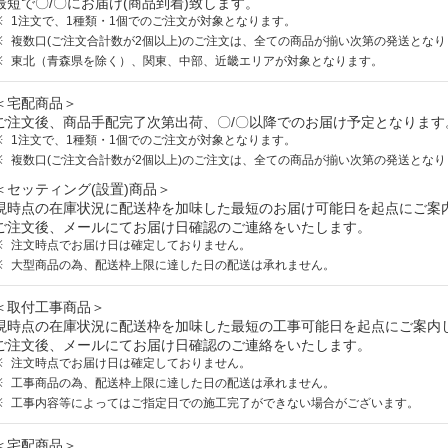
最短で〇/〇にお届け(商品到着)致します。
1注文で、1種類・1個でのご注文が対象となります。
複数口(ご注文合計数が2個以上)のご注文は、全ての商品が揃い次第の発送となり
東北（青森県を除く）、関東、中部、近畿エリアが対象となります。
＜宅配商品＞
ご注文後、商品手配完了次第出荷、〇/〇以降でのお届け予定となります
1注文で、1種類・1個でのご注文が対象となります。
複数口(ご注文合計数が2個以上)のご注文は、全ての商品が揃い次第の発送となり
＜セッティング(設置)商品＞
現時点の在庫状況に配送枠を加味した最短のお届け可能日を起点にご案
ご注文後、メールにてお届け日確認のご連絡をいたします。
注文時点でお届け日は確定しておりません。
大型商品の為、配送枠上限に達した日の配送は承れません。
＜取付工事商品＞
現時点の在庫状況に配送枠を加味した最短の工事可能日を起点にご案内
ご注文後、メールにてお届け日確認のご連絡をいたします。
注文時点でお届け日は確定しておりません。
工事商品の為、配送枠上限に達した日の配送は承れません。
工事内容等によってはご指定日での施工完了ができない場合がございます。
＜宅配商品＞