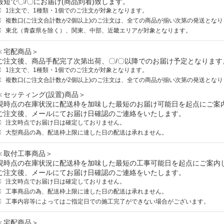
最短で〇/〇にお届け(商品到着)致します。
1注文で、1種類・1個でのご注文が対象となります。
複数口(ご注文合計数が2個以上)のご注文は、全ての商品が揃い次第の発送となり
東北（青森県を除く）、関東、中部、近畿エリアが対象となります。
＜宅配商品＞
ご注文後、商品手配完了次第出荷、〇/〇以降でのお届け予定となります
1注文で、1種類・1個でのご注文が対象となります。
複数口(ご注文合計数が2個以上)のご注文は、全ての商品が揃い次第の発送となり
＜セッティング(設置)商品＞
現時点の在庫状況に配送枠を加味した最短のお届け可能日を起点にご案
ご注文後、メールにてお届け日確認のご連絡をいたします。
注文時点でお届け日は確定しておりません。
大型商品の為、配送枠上限に達した日の配送は承れません。
＜取付工事商品＞
現時点の在庫状況に配送枠を加味した最短の工事可能日を起点にご案内
ご注文後、メールにてお届け日確認のご連絡をいたします。
注文時点でお届け日は確定しておりません。
工事商品の為、配送枠上限に達した日の配送は承れません。
工事内容等によってはご指定日での施工完了ができない場合がございます。
＜宅配商品＞