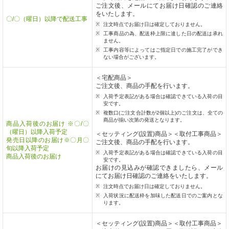
ご注文後、メールにてお届け日確認のご連絡
をいたします。
〇/〇（曜日）以降で配送工事
注文時点でお届け日は確定しておりません。
工事商品の為、配送枠上限に達した日の配送は承れ
ません。
工事内容等によってはご指定日での施工完了ができ
ない場合がございます。
＜宅配商品＞
ご注文後、商品の手配を行います。
入荷予定表記がある場合は確認できている入荷の目
安です。
複数口(ご注文合計数が2個以上)のご注文は、全ての
商品が揃い次第の発送となります。
商品入荷後のお届け ※〇/〇
（曜日）以降入荷予定
＜セッティング(設置)商品＞＜取付工事商品＞
発売日以降のお届け※〇月〇
ご注文後、商品の手配を行います。
旬以降入荷予定
入荷予定表記がある場合は確認できている入荷の目
商品入荷後のお届け
安です。
お届けの見込みが確認できましたら、メール
にてお届け日確認のご連絡をいたします。
注文時点でお届け日は確定しておりません。
入荷状況に配送枠を加味した配送日でのご案内とな
ります。
＜セッティング(設置)商品＞＜取付工事商品＞