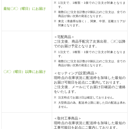
1注文で、1種類・1個でのご注文が対象となりま
す。
最短〇/〇（曜日）にお届け
複数口(ご注文合計数が2個以上)のご注文は、全ての
商品が揃い次第の発送となります。
東北（青森県を除く）、関東、中部、近畿エリアが
対象となります。
＜宅配商品＞
ご注文後、商品手配完了次第出荷、〇/〇以降
でのお届け予定となります。
1注文で、1種類・1個でのご注文が対象となりま
す。
複数口(ご注文合計数が2個以上)のご注文は、全ての
商品が揃い次第の発送となります。
〇/〇（曜日）以降にお届け
＜セッティング(設置)商品＞
現時点の在庫状況に配送枠を加味した最短の
お届け可能日を起点にご案内しております。
ご注文後、メールにてお届け日確認のご連絡
をいたします。
注文時点でお届け日は確定しておりません。
大型商品の為、配送枠上限に達した日の配送は承れ
ません。
＜取付工事商品＞
現時点の在庫状況に配送枠を加味した最短の
工事可能日を起点にご案内しております。