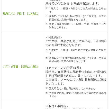
最短で〇/〇にお届け(商品到着)致します。
1注文で、1種類・1個でのご注文が対象となりま
す。
最短〇/〇（曜日）にお届け
複数口(ご注文合計数が2個以上)のご注文は、全ての
商品が揃い次第の発送となります。
東北（青森県を除く）、関東、中部、近畿エリアが
対象となります。
＜宅配商品＞
ご注文後、商品手配完了次第出荷、〇/〇以降
でのお届け予定となります。
1注文で、1種類・1個でのご注文が対象となりま
す。
複数口(ご注文合計数が2個以上)のご注文は、全ての
商品が揃い次第の発送となります。
〇/〇（曜日）以降にお届け
＜セッティング(設置)商品＞
現時点の在庫状況に配送枠を加味した最短の
お届け可能日を起点にご案内しております。
ご注文後、メールにてお届け日確認のご連絡
をいたします。
注文時点でお届け日は確定しておりません。
大型商品の為、配送枠上限に達した日の配送は承れ
ません。
＜取付工事商品＞