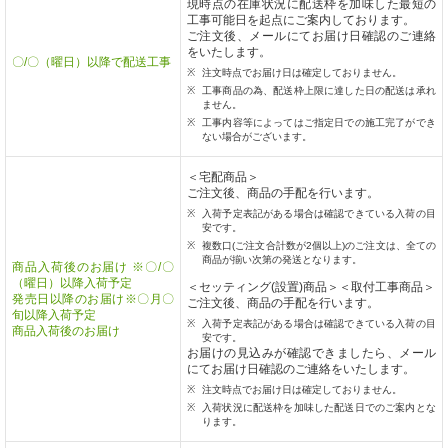
現時点の在庫状況に配送枠を加味した最短の
工事可能日を起点にご案内しております。
ご注文後、メールにてお届け日確認のご連絡
をいたします。
〇/〇（曜日）以降で配送工事
注文時点でお届け日は確定しておりません。
工事商品の為、配送枠上限に達した日の配送は承れ
ません。
工事内容等によってはご指定日での施工完了ができ
ない場合がございます。
＜宅配商品＞
ご注文後、商品の手配を行います。
入荷予定表記がある場合は確認できている入荷の目
安です。
複数口(ご注文合計数が2個以上)のご注文は、全ての
商品が揃い次第の発送となります。
商品入荷後のお届け ※〇/〇
（曜日）以降入荷予定
＜セッティング(設置)商品＞＜取付工事商品＞
発売日以降のお届け※〇月〇
ご注文後、商品の手配を行います。
旬以降入荷予定
入荷予定表記がある場合は確認できている入荷の目
商品入荷後のお届け
安です。
お届けの見込みが確認できましたら、メール
にてお届け日確認のご連絡をいたします。
注文時点でお届け日は確定しておりません。
入荷状況に配送枠を加味した配送日でのご案内とな
ります。