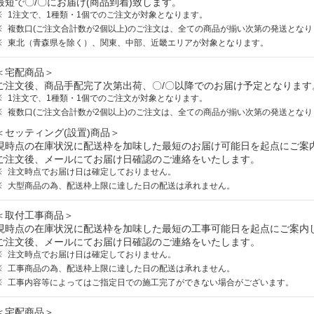
最短で〇/〇にお届け(商品到着)致します。
1注文で、1種類・1個でのご注文が対象となります。
複数口(ご注文合計数が2個以上)のご注文は、全ての商品が揃い次第の発送となり
東北（青森県を除く）、関東、中部、近畿エリアが対象となります。
＜宅配商品＞
ご注文後、商品手配完了次第出荷、〇/〇以降でのお届け予定となります
1注文で、1種類・1個でのご注文が対象となります。
複数口(ご注文合計数が2個以上)のご注文は、全ての商品が揃い次第の発送となり
＜セッティング(設置)商品＞
現時点の在庫状況に配送枠を加味した最短のお届け可能日を起点にご案
ご注文後、メールにてお届け日確認のご連絡をいたします。
注文時点でお届け日は確定しておりません。
大型商品の為、配送枠上限に達した日の配送は承れません。
＜取付工事商品＞
現時点の在庫状況に配送枠を加味した最短の工事可能日を起点にご案内
ご注文後、メールにてお届け日確認のご連絡をいたします。
注文時点でお届け日は確定しておりません。
工事商品の為、配送枠上限に達した日の配送は承れません。
工事内容等によってはご指定日での施工完了ができない場合がございます。
＜宅配商品＞