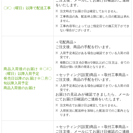
ご注文後、メールにてお届け日確認のご連絡
をいたします。
〇/〇（曜日）以降で配送工事
注文時点でお届け日は確定しておりません。
工事商品の為、配送枠上限に達した日の配送は承れ
ません。
工事内容等によってはご指定日での施工完了ができ
ない場合がございます。
＜宅配商品＞
ご注文後、商品の手配を行います。
入荷予定表記がある場合は確認できている入荷の目
安です。
複数口(ご注文合計数が2個以上)のご注文は、全ての
商品が揃い次第の発送となります。
商品入荷後のお届け ※〇/〇
（曜日）以降入荷予定
＜セッティング(設置)商品＞＜取付工事商品＞
発売日以降のお届け※〇月〇
ご注文後、商品の手配を行います。
旬以降入荷予定
入荷予定表記がある場合は確認できている入荷の目
商品入荷後のお届け
安です。
お届けの見込みが確認できましたら、メール
にてお届け日確認のご連絡をいたします。
注文時点でお届け日は確定しておりません。
入荷状況に配送枠を加味した配送日でのご案内とな
ります。
＜セッティング(設置)商品＞＜取付工事商品＞
ご注文後、メールにてお届け日確認のご連絡