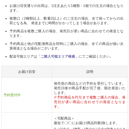
お届け目安通りの出荷は、1注文あたり1種類・1個での注文の場合となり
ます。
複数口（2種類以上、数量2以上）のご注文の場合、全て揃ってからの出
荷となる為、 発送までに時間がかかってしまう場合があります。
予約商品を複数ご購入の場合、発売日が遅い商品に合わせての発送とな
ります。
予約商品と他の宅配便商品を同時にご購入の場合、全ての商品が揃い次
第発送となる場合がございます。
配送可能エリアは
「ご購入可能エリア検索」
にてご確認ください。
お届け目安
説明
発売前の商品などの予約を受付しています。
発売日後や商品手配が完了後、順次発送いた
します。
予約受付中
※予約商品を代引きで複数ご購入の場合、発
売日が遅い商品に合わせての発送となりま
す。
＜宅配商品＞
最短で〇/〇にお届け(商品到着)致します。
1注文で、1種類・1個でのご注文が対象となりま