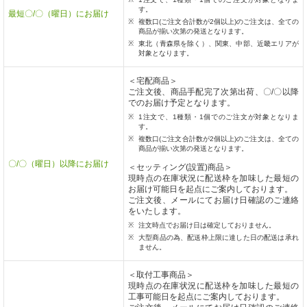
す。
最短〇/〇（曜日）にお届け
複数口(ご注文合計数が2個以上)のご注文は、全ての
商品が揃い次第の発送となります。
東北（青森県を除く）、関東、中部、近畿エリアが
対象となります。
＜宅配商品＞
ご注文後、商品手配完了次第出荷、〇/〇以降
でのお届け予定となります。
1注文で、1種類・1個でのご注文が対象となりま
す。
複数口(ご注文合計数が2個以上)のご注文は、全ての
商品が揃い次第の発送となります。
〇/〇（曜日）以降にお届け
＜セッティング(設置)商品＞
現時点の在庫状況に配送枠を加味した最短の
お届け可能日を起点にご案内しております。
ご注文後、メールにてお届け日確認のご連絡
をいたします。
注文時点でお届け日は確定しておりません。
大型商品の為、配送枠上限に達した日の配送は承れ
ません。
＜取付工事商品＞
現時点の在庫状況に配送枠を加味した最短の
工事可能日を起点にご案内しております。