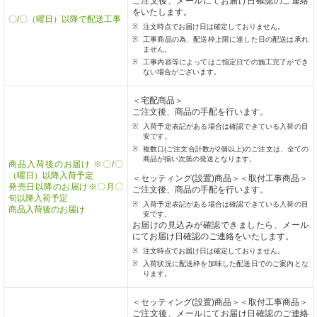
ご注文後、メールにてお届け日確認のご連絡
をいたします。
〇/〇（曜日）以降で配送工事
注文時点でお届け日は確定しておりません。
工事商品の為、配送枠上限に達した日の配送は承れ
ません。
工事内容等によってはご指定日での施工完了ができ
ない場合がございます。
＜宅配商品＞
ご注文後、商品の手配を行います。
入荷予定表記がある場合は確認できている入荷の目
安です。
複数口(ご注文合計数が2個以上)のご注文は、全ての
商品が揃い次第の発送となります。
商品入荷後のお届け ※〇/〇
（曜日）以降入荷予定
＜セッティング(設置)商品＞＜取付工事商品＞
発売日以降のお届け※〇月〇
ご注文後、商品の手配を行います。
旬以降入荷予定
入荷予定表記がある場合は確認できている入荷の目
商品入荷後のお届け
安です。
お届けの見込みが確認できましたら、メール
にてお届け日確認のご連絡をいたします。
注文時点でお届け日は確定しておりません。
入荷状況に配送枠を加味した配送日でのご案内とな
ります。
＜セッティング(設置)商品＞＜取付工事商品＞
ご注文後、メールにてお届け日確認のご連絡