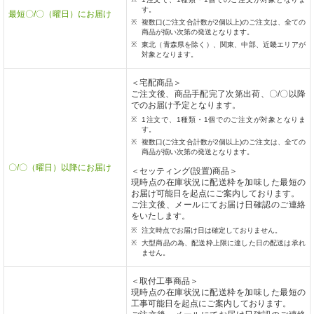
す。
最短〇/〇（曜日）にお届け
複数口(ご注文合計数が2個以上)のご注文は、全ての
商品が揃い次第の発送となります。
東北（青森県を除く）、関東、中部、近畿エリアが
対象となります。
＜宅配商品＞
ご注文後、商品手配完了次第出荷、〇/〇以降
でのお届け予定となります。
1注文で、1種類・1個でのご注文が対象となりま
す。
複数口(ご注文合計数が2個以上)のご注文は、全ての
商品が揃い次第の発送となります。
〇/〇（曜日）以降にお届け
＜セッティング(設置)商品＞
現時点の在庫状況に配送枠を加味した最短の
お届け可能日を起点にご案内しております。
ご注文後、メールにてお届け日確認のご連絡
をいたします。
注文時点でお届け日は確定しておりません。
大型商品の為、配送枠上限に達した日の配送は承れ
ません。
＜取付工事商品＞
現時点の在庫状況に配送枠を加味した最短の
工事可能日を起点にご案内しております。