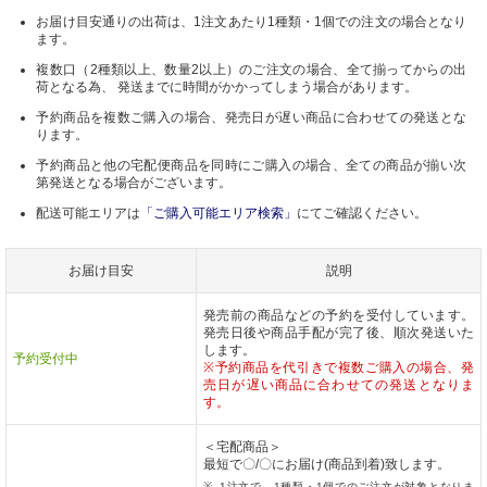
お届け目安通りの出荷は、1注文あたり1種類・1個での注文の場合となり
ます。
複数口（2種類以上、数量2以上）のご注文の場合、全て揃ってからの出
荷となる為、 発送までに時間がかかってしまう場合があります。
予約商品を複数ご購入の場合、発売日が遅い商品に合わせての発送とな
ります。
予約商品と他の宅配便商品を同時にご購入の場合、全ての商品が揃い次
第発送となる場合がございます。
配送可能エリアは
「ご購入可能エリア検索」
にてご確認ください。
お届け目安
説明
発売前の商品などの予約を受付しています。
発売日後や商品手配が完了後、順次発送いた
します。
予約受付中
※予約商品を代引きで複数ご購入の場合、発
売日が遅い商品に合わせての発送となりま
す。
＜宅配商品＞
最短で〇/〇にお届け(商品到着)致します。
1注文で、1種類・1個でのご注文が対象となりま