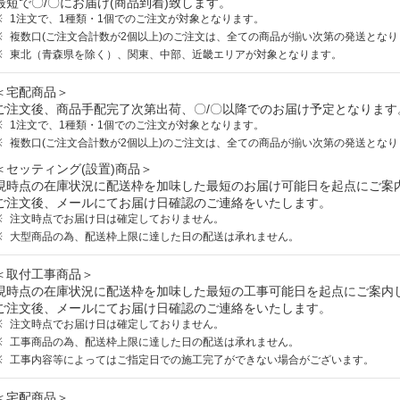
最短で〇/〇にお届け(商品到着)致します。
1注文で、1種類・1個でのご注文が対象となります。
複数口(ご注文合計数が2個以上)のご注文は、全ての商品が揃い次第の発送となり
東北（青森県を除く）、関東、中部、近畿エリアが対象となります。
＜宅配商品＞
ご注文後、商品手配完了次第出荷、〇/〇以降でのお届け予定となります
1注文で、1種類・1個でのご注文が対象となります。
複数口(ご注文合計数が2個以上)のご注文は、全ての商品が揃い次第の発送となり
＜セッティング(設置)商品＞
現時点の在庫状況に配送枠を加味した最短のお届け可能日を起点にご案
ご注文後、メールにてお届け日確認のご連絡をいたします。
注文時点でお届け日は確定しておりません。
大型商品の為、配送枠上限に達した日の配送は承れません。
＜取付工事商品＞
現時点の在庫状況に配送枠を加味した最短の工事可能日を起点にご案内
ご注文後、メールにてお届け日確認のご連絡をいたします。
注文時点でお届け日は確定しておりません。
工事商品の為、配送枠上限に達した日の配送は承れません。
工事内容等によってはご指定日での施工完了ができない場合がございます。
＜宅配商品＞