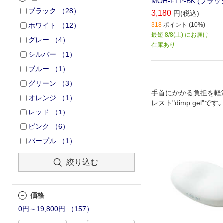
MOH‐FTP‐BK (ブラッ
ブラック
（
28
）
3,180
円(税込)
318
ポイント (10%)
ホワイト
（
12
）
最短 8/8(土) にお届け
グレー
（
4
）
在庫あり
シルバー
（
1
）
ブルー
（
1
）
グリーン
（
3
）
手首にかかる負担を軽
オレンジ
（
1
）
レスト"dimp gel"です｡
レッド
（
1
）
ピンク
（
6
）
パープル
（
1
）
絞り込む
価格
0円～19,800円
（
157
）