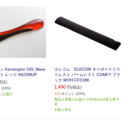
します｡ディンプル加工でサラッと快
適!幅450mmのテンキー付きフルキ
ーボード対応で操作をより快適に｡
ensington GEL Wave
エレコム ELECOM キーボードリス
 レッド K62398JP
トレスト パームレスト COMFY ブラ
ック MOH-CF01BK
税込)
1,490
円(税込)
(10%)
149
ポイント (10%)
) にお届け
商品入荷後のお届け ※8/18(火)以降入荷予
定
お取り寄せ