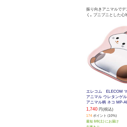
振り向きアニマルでデ
く｡ プニプニとした心
ゲル素材を採用し､快
ができるリストレスト
マウスパッド"MOCHIM
ル)｡
エレコム ELECOM
アニマル ウレタンゲル
アニマル柄 ネコ MP-AN
1,740
円(税込)
174
ポイント (10%)
最短 8/8(土) にお届け