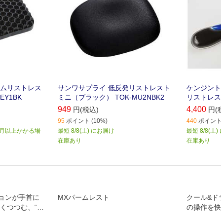
カムリストレス
サンワサプライ 低反発リストレスト
ケンジントン K
EY1BK
ミニ（ブラック） TOK-MU2NBK2
リストレスト
949
4,400
円(税込)
円(
95
ポイント (10%)
440
ポイント 
か月以上かかる場
最短 8/8(土) にお届け
最短 8/8(土
在庫あり
在庫あり
ョンが手首に
MXパームレスト
クール&ド
くつつむ、“ふ
の操作を快
レスト”。