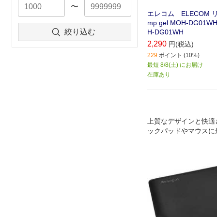
〜
エレコム ELECOM リ
mp gel MOH-DG01
絞り込む
H-DG01WH
2,290
円(税込)
229
ポイント (10%)
最短 8/8(土) にお届け
在庫あり
上質なデザインと快適
ックパッドやマウスに
レスト｡エルゴノミス
ンなので手首への負担
ます｡