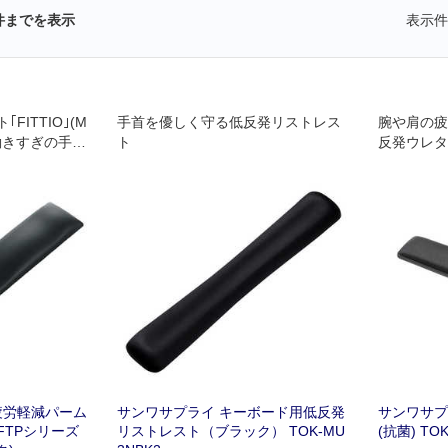
件までを表示
表示件
ITTIO｣(M
手首を優しく守る低反発リストレス
腕や肩の疲
 働きすぎの手､
ト
反発ウレタ
る3つの処方!
 疲労軽減パーム
サンワサプライ キーボード用低反発
サンワサプ
-FTPシリーズ
リストレスト（ブラック） TOK-MU
(抗菌) TOK