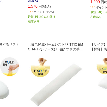
ク)
3NBK2
1,200
円(
1,570
円(税込)
120
ポイント 
157
ポイント (10%)
最短 8/8(土
最短 8/8(土) にお届け
在庫あり
在庫あり
減するリスト
〔疲労軽減パームレスト｢FITTIO｣(M
【サイズ】幅
OH-FTPシリーズ)〕 働きすぎの手､
【材質】表
指､肩に､疲れを緩和する3つの処方!
革､ 裏面:
ム【その他