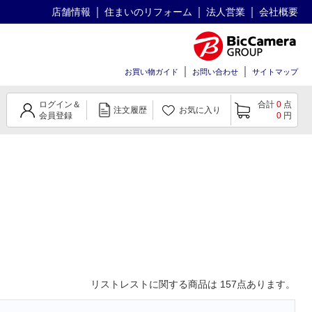
店舗情報
住まいのリフォーム
法人営業
会社概要
お買い物ガイド
お問い合わせ
サイトマップ
ログイン＆
合計
0
点
注文履歴
お気に入り
会員登録
0
円
リストレスト
に関する商品は
157
点あります。