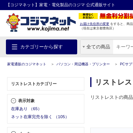
【コジマネット】家電・電化製品のコジマ 公式通販サイト
お届け先住所の変更
をすると、商品
（現在は
東京都
豊島区
）
カテゴリーから探す
全ての商品
家電通販のコジマネット
パソコン・周辺機器・プリンター
PCサ
リストレス
リストレストカテゴリー
リストレストの商品
表示対象
在庫あり
（
65
）
ネット在庫完売を除く
（
105
）