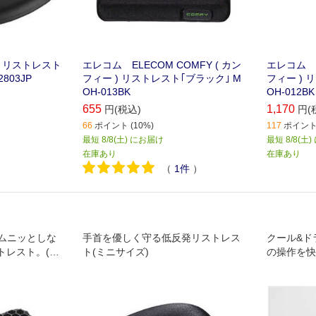
ft リストレスト
エレコム ELECOM COMFY ( カン
エレコム E
2803JP
フィー ) リストレスト｢ブラック｣ M
フィー ) 
OH-013BK
OH-012BK
655
1,170
円(税込)
円(
66
ポイント (10%)
117
ポイント 
最短 8/8(土) にお届け
最短 8/8(土
在庫あり
在庫あり
（
1
件
）
ムニッとしな
手首を優しく守る低反発リストレス
クール&ド
トレスト。(マ
ト(ミニサイズ)
の操作を快