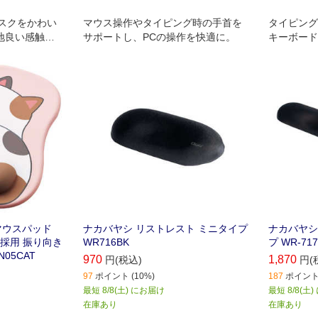
スクをかわい
マウス操作やタイピング時の手首を
タイピング
地良い感触の
サポートし、PCの操作を快適に。
キーボード
適にマウス操作
付きアニマル
AL"(モチマ
 マウスパッド
ナカバヤシ リストレスト ミニタイプ
ナカバヤシ
採用 振り向き
WR716BK
プ WR-717
05CAT
970
1,870
円(税込)
円(
97
ポイント (10%)
187
ポイント 
最短 8/8(土) にお届け
最短 8/8(土
在庫あり
在庫あり