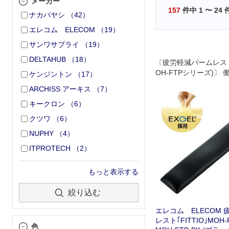
メーカー
157
件中
1
〜
24
ナカバヤシ
（
42
）
エレコム ELECOM
（
19
）
サンワサプライ
（
19
）
DELTAHUB
（
18
）
〔疲労軽減パームレスト｢F
OH-FTPシリーズ)〕
ケンジントン
（
17
）
指､肩に､疲れを緩和す
ARCHISS アーキス
（
7
）
キークロン
（
6
）
クツワ
（
6
）
NUPHY
（
4
）
ITPROTECH
（
2
）
もっと表示する
絞り込む
エレコム ELECOM
レスト｢FITTIO｣MOH
色