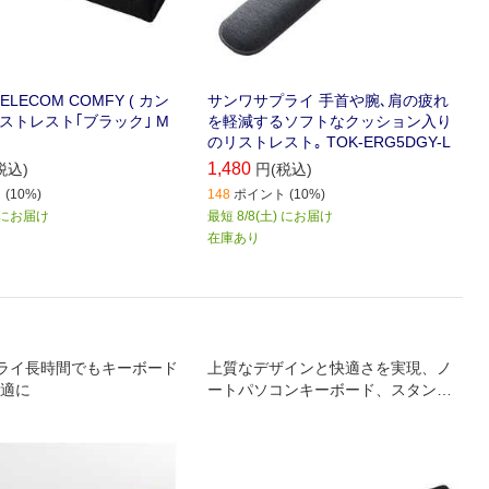
LECOM COMFY ( カン
サンワサプライ 手首や腕､肩の疲れ
リストレスト｢ブラック｣ M
を軽減するソフトなクッション入り
のリストレスト｡ TOK-ERG5DGY-L
1,480
税込)
円(税込)
(10%)
148
ポイント (10%)
) にお届け
最短 8/8(土) にお届け
在庫あり
ライ長時間でもキーボード
上質なデザインと快適さを実現、ノ
適に
ートパソコンキーボード、スタンダ
ードキーボード用のリストレスト。
エルゴノミスト認定のデザインなの
で手首への負担・疲労を軽減しま
す。