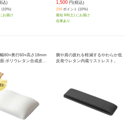
1,500
税込)
円(税込)
(10%)
150
ポイント (10%)
) にお届け
最短 8/8(土) にお届け
在庫あり
80×奥行60×高さ18mm
腕や肩の疲れを軽減するやわらか低
面:ポリウレタン合成皮
反発ウレタン内蔵リストレスト。
ポリウレタン､ 内部:合成ゴ
】本体重量:56g