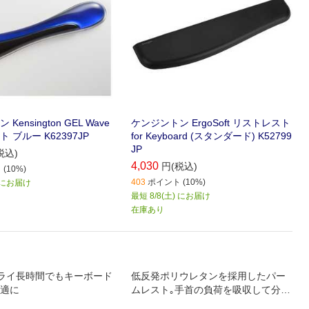
ensington GEL Wave
ケンジントン ErgoSoft リストレスト
 ブルー K62397JP
for Keyboard (スタンダード) K52799
JP
税込)
4,030
円(税込)
(10%)
403
ポイント (10%)
) にお届け
最短 8/8(土) にお届け
在庫あり
ライ長時間でもキーボード
低反発ポリウレタンを採用したパー
適に
ムレスト｡手首の負荷を吸収して分
散｡長時間のパソコン作業をサポート