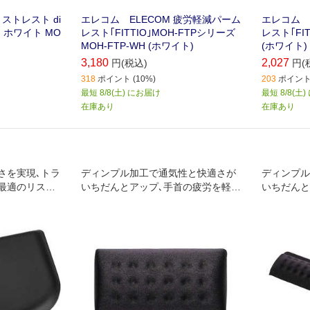
ストレスト di
エレコム ELECOM 疲労軽減パーム
エレコム 
WH ホワイト MO
レスト｢FITTIO｣MOH-FTPシリーズ
レスト｢FI
MOH‐FTP‐WH (ホワイト)
(ホワイト) 
3,180
2,027
円(税込)
円(
318
ポイント (10%)
203
ポイント 
最短 8/8(土) にお届け
最短 8/8(土
在庫あり
在庫あり
さを実現､トラ
ディンプル加工で通気性と快適さが
ディンプル
最適のリスト
いちだんとアップ､手首の疲労を軽減
いちだんと
ト認定のデザイ
するリストレスト
するリスト
･疲労を軽減し