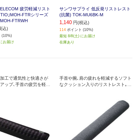
ELECOM 疲労軽減リスト
サンワサプライ 低反発リストレスト
TTIO｣MOH-FTRシリーズ
(抗菌) TOK-MU6BK-M
MOH-FTRWH
1,140
円(税込)
税込)
114
ポイント (10%)
(10%)
最短 8/8(土) にお届け
) にお届け
在庫あり
加工で通気性と快適さが
手首や腕､肩の疲れを軽減するソフト
アップ､手首の疲労を軽減
なクッション入りのリストレスト｡ロ
レスト
ングサイズ･ダークグレー｡