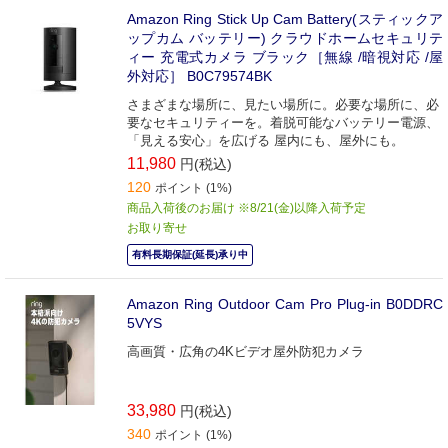
Amazon Ring Stick Up Cam Battery(スティックア
ップカム バッテリー) クラウドホームセキュリテ
ィー 充電式カメラ ブラック［無線 /暗視対応 /屋
外対応］ B0C79574BK
さまざまな場所に、見たい場所に。必要な場所に、必
要なセキュリティーを。着脱可能なバッテリー電源、
「見える安心」を広げる 屋内にも、屋外にも。
11,980
円(税込)
120
ポイント (1%)
商品入荷後のお届け ※8/21(金)以降入荷予定
お取り寄せ
有料長期保証(延長)承り中
Amazon Ring Outdoor Cam Pro Plug-in B0DDRC
5VYS
高画質・広角の4Kビデオ屋外防犯カメラ
33,980
円(税込)
340
ポイント (1%)