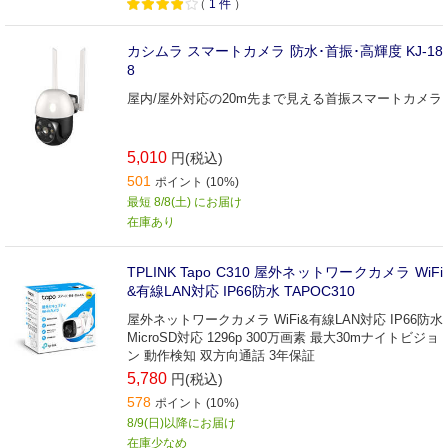
（
1
件
）
カシムラ スマートカメラ 防水･首振･高輝度 KJ-18
8
屋内/屋外対応の20m先まで見える首振スマートカメラ
5,010
円(税込)
501
ポイント (10%)
最短 8/8(土) にお届け
在庫あり
TPLINK Tapo C310 屋外ネットワークカメラ WiFi
&有線LAN対応 IP66防水 TAPOC310
屋外ネットワークカメラ WiFi&有線LAN対応 IP66防水
MicroSD対応 1296p 300万画素 最大30mナイトビジョ
ン 動作検知 双方向通話 3年保証
5,780
円(税込)
578
ポイント (10%)
8/9(日)以降にお届け
在庫少なめ