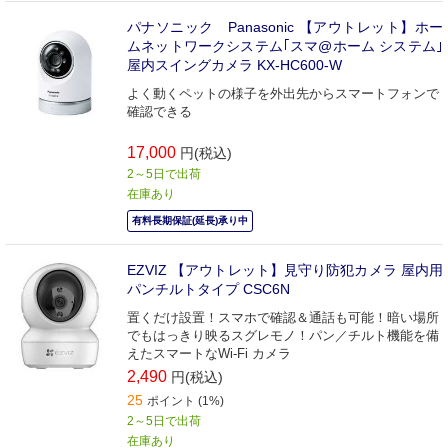
パナソニック Panasonic 【アウトレット】ホー
ムネットワークシステム｢スマ@ホーム システム｣
屋内スイングカメラ KX-HC600-W
よく動くペットの様子を外出先からスマートフォンで
確認できる
17,000
円(税込)
2～5日で出荷
在庫あり
有料長期保証(延長)承り中
EZVIZ 【アウトレット】見守り防犯カメラ 屋内用
パンチルトタイプ CSC6N
置くだけ設置！スマホで確認＆通話も可能！暗い場所
でもはっきり映るスグレモノ！パン／チルト機能を備
えたスマートなWi-Fi カメラ
2,490
円(税込)
25
ポイント (1%)
2～5日で出荷
在庫あり