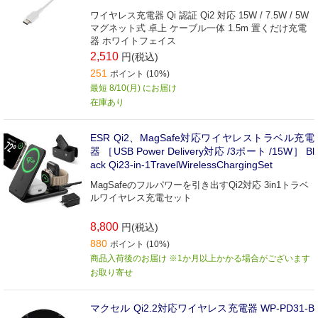
ワイヤレス充電器 Qi 認証 Qi2 対応 15W / 7.5W / 5W
マグネット式 卓上 ケーブル一体 1.5m 置くだけ充電
器 ホワイトフェイス
2,510
円(税込)
251
ポイント (10%)
最短 8/10(月) にお届け
在庫あり
ESR Qi2、MagSafe対応ワイヤレストラベル充電
器 ［USB Power Delivery対応 /3ポート /15W］ Bl
ack Qi23-in-1TravelWirelessChargingSet
MagSafeのフルパワーを引き出すQi2対応 3in1トラベ
ルワイヤレス充電セット
8,800
円(税込)
880
ポイント (10%)
商品入荷後のお届け ※1か月以上かかる場合がございます
お取り寄せ
マクセル Qi2.2対応ワイヤレス充電器 WP-PD31-B