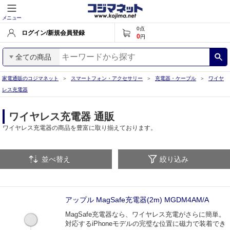
メニュー
0
点
ログイン/新規会員登録
0
円
全ての商品
家電通販のコジマネット
スマートフォン・アクセサリー
充電器・ケーブル
ワイヤ
レス充電器
ワイヤレス充電器 通販
ワイヤレス充電器の商品を豊富に取り揃えております。
並べ替え
絞り込み
アップル MagSafe充電器(2m) MGDM4AM/A
MagSafe充電器なら、ワイヤレス充電がさらに簡単。
対応するiPhoneモデルの完璧な位置に磁力で装着でき