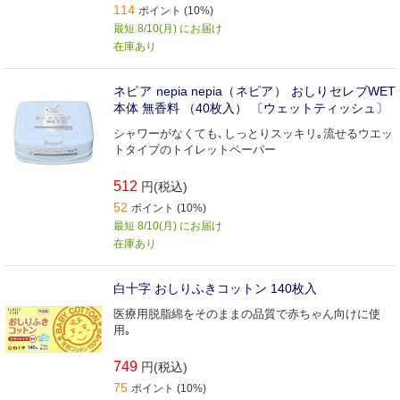
114
ポイント (10%)
最短 8/10(月) にお届け
在庫あり
ネピア nepia nepia（ネピア） おしりセレブWET
本体 無香料 （40枚入） 〔ウェットティッシュ〕
シャワーがなくても､しっとりスッキリ｡流せるウエッ
トタイプのトイレットペーパー
512
円(税込)
52
ポイント (10%)
最短 8/10(月) にお届け
在庫あり
白十字 おしりふきコットン 140枚入
医療用脱脂綿をそのままの品質で赤ちゃん向けに使
用｡
749
円(税込)
75
ポイント (10%)