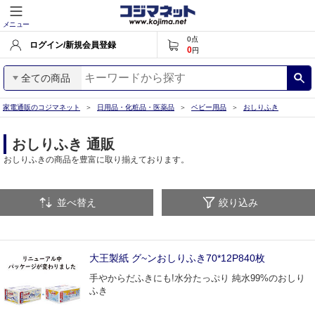
メニュー
0
点
ログイン/新規会員登録
0
円
全ての商品
家電通販のコジマネット
日用品・化粧品・医薬品
ベビー用品
おしりふき
おしりふき 通販
おしりふきの商品を豊富に取り揃えております。
並べ替え
絞り込み
大王製紙 グ~ンおしりふき70*12P840枚
手やからだふきにも!水分たっぷり 純水99%のおしり
ふき