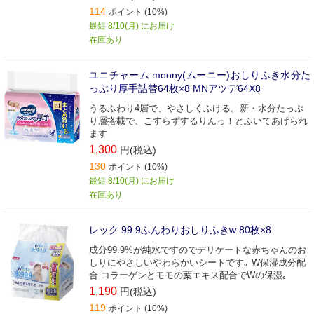
114
ポイント (10%)
最短 8/10(月) にお届け
在庫あり
ユニチャーム moony(ムーニー)おしりふき水分た
っぷり厚手詰替64枚×8 MNアツデ64X8
うるふわり4層で、やさしくふける。新・水分たっぷ
り層搭載で、こすらずするりんっ！とふいてあげられ
ます
1,300
円(税込)
130
ポイント (10%)
最短 8/10(月) にお届け
在庫あり
レック 99.9ふんわりおしりふきw 80枚×8
成分99.9%が純水ですのでデリケートな赤ちゃんのお
しりにやさしいやわらかいシートです｡ W保湿成分配
合 コラーゲンとモモの葉エキス配合でWの保湿｡
1,190
円(税込)
119
ポイント (10%)