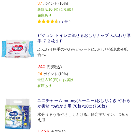
37
ポイント (10%)
最短 8/10(月) にお届け
在庫あり
（
8
件
）
ピジョン トイレに流せるおしりナップ ふんわり厚
手 ７２枚１Ｐ
ふんわり厚手のやわらかシートに､おしり保護成分配
合へ｡
240
円(税込)
24
ポイント (10%)
最短 8/10(月) にお届け
在庫あり
ユニチャーム moony(ムーニー)おしりふき やわら
か素材 つめかえ用 76枚×10コ(760枚)
水分うるうるやさしくふける。限定デザイン。つめか
え用
1,426
円(税込)