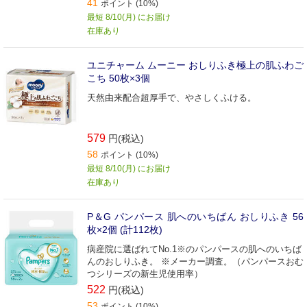
41
ポイント (10%)
最短 8/10(月) にお届け
在庫あり
ユニチャーム ムーニー おしりふき極上の肌ふわご
こち 50枚×3個
天然由来配合超厚手で、やさしくふける。
579
円(税込)
58
ポイント (10%)
最短 8/10(月) にお届け
在庫あり
P＆G パンパース 肌へのいちばん おしりふき 56
枚×2個 (計112枚)
病産院に選ばれてNo.1※のパンパースの肌へのいちば
んのおしりふき。 ※メーカー調査。（パンパースおむ
つシリーズの新生児使用率）
522
円(税込)
53
ポイント (10%)