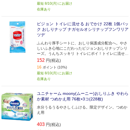
最短 8/10(月) にお届け
在庫あり
ピジョン トイレに流せる おでかけ 22枚 1個パッ
ク おしりナップ ナガセルオシリナップフンワリア
ツデ
ふんわり厚手シートに、おしり保護成分配合へ。やさ
しいふき心地にこだわったピジョンおしりナップシリ
ーズ。うんちスッキリ トイレにポイ！トイレに流せる
おしりナップ
152
円(税込)
16
ポイント (10%)
最短 8/10(月) にお届け
在庫あり
ユニチャーム moony(ムーニー)おしりふき やわら
か素材 つめかえ用 76枚×3コ(228枚)
水分うるうるやさしくふける。限定デザイン。つめか
え用
403
円(税込)