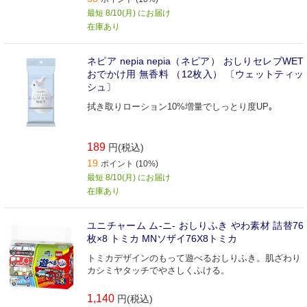
最短 8/10(月) にお届け
在庫あり
ネピア nepia nepia（ネピア） おしりセレブWET
おでかけ用 無香料 （12枚入） 〔ウェットティッ
シュ〕
拭き取りローション10%増量でしっとり度UP｡
189
円(税込)
19
ポイント (10%)
最短 8/10(月) にお届け
在庫あり
ユニチャーム ム-ニ- おしりふき やわ素材 詰替76
枚×8 トミカ MNソザイ76X8トミカ
トミカデザインのもって遊べるおしりふき。肌ざわり
カシミヤタッチでやさしくふける。
1,140
円(税込)