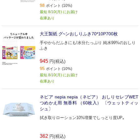
98
ポイント (10%)
最短 8/10(月) にお届け
在庫あり
大王製紙 グ~ンおしりふき70*10P700枚
手やからだふきにも!水分たっぷり 純水99%のおしり
ふき
945
円(税込)
95
ポイント (10%)
最短 8/10(月) にお届け
在庫あり
ネピア nepia nepia（ネピア） おしりセレブWET
つめかえ用 無香料 （60枚入） 〔ウェットティッ
シュ〕
拭き取りローション10%増量でしっとり度UP｡
362
円(税込)