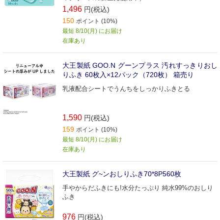
1,496
円(税込)
150
ポイント (10%)
最短 8/10(月) にお届け
在庫あり
大王製紙 GOO.N グーンプラス 汚れすっきりおし
りふき 60枚入×12パック（720枚） 箱売り
乳液配合シートでうんちをしっかりふきとる
1,590
円(税込)
159
ポイント (10%)
最短 8/10(月) にお届け
在庫あり
大王製紙 グ~ンおしりふき70*8P560枚
手やからだふきにも!水分たっぷり 純水99%のおしり
ふき
976
円(税込)