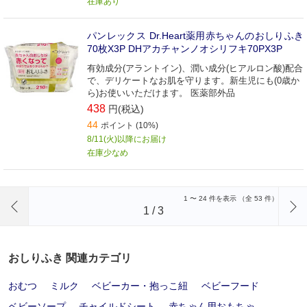
在庫あり
パンレックス Dr.Heart薬用赤ちゃんのおしりふき
70枚X3P DHアカチャンノオシリフキ70PX3P
有効成分(アラントイン)、潤い成分(ヒアルロン酸)配合
で、デリケートなお肌を守ります。新生児にも(0歳か
ら)お使いいただけます。 医薬部外品
438
円(税込)
44
ポイント (10%)
8/11(火)以降にお届け
在庫少なめ
前のページへ
1
〜
24
件を表示 （全
53
件）
1
/
3
おしりふき 関連カテゴリ
おむつ
ミルク
ベビーカー・抱っこ紐
ベビーフード
ベビーソープ
チャイルドシート
赤ちゃん用おもちゃ