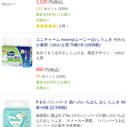
1,120
円(税込)
112
ポイント (10%)
最短 8/10(月) にお届け
在庫あり
（
1
件
）
ユニチャーム moony(ムーニー)おしりふき やわら
か素材 つめかえ用 76枚×8コ(608枚)
水分うるうるやさしくふける。限定デザイン。つめか
え用
990
円(税込)
99
ポイント (10%)
最短 8/10(月) にお届け
在庫あり
P＆G パンパース 肌へのいちばん おしりふき 56
枚×6個 (計336枚)
病産院に選ばれてNo.1※のパンパースの肌へのいちば
んのおしりふき。 ※メーカー調査。（パンパースおむ
つシリーズの新生児使用率）