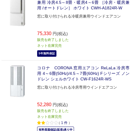
兼用 冷房4.5～8畳・暖房4～6畳 ［冷房・暖房兼
用 /オートドレン］ ホワイト CWH-A1824R-W
窓に取り付けられる冷暖房兼用ウインドエアコン
75,330
円(税込)
販売を終了しました
ネット在庫完売
5年無料保証
コロナ CORONA 窓用エアコン ReLaLa 冷房専
用 4～6畳(50Hz)/4.5～7畳(60Hz) Fシリーズ ノン
ドレン シェルホワイト CW-F1624R-WS
窓に取り付けられる冷房専用ウインドエアコン
52,280
円(税込)
販売を終了しました
ネット在庫完売
（
1
件
）
有料長期保証(延長)承り中