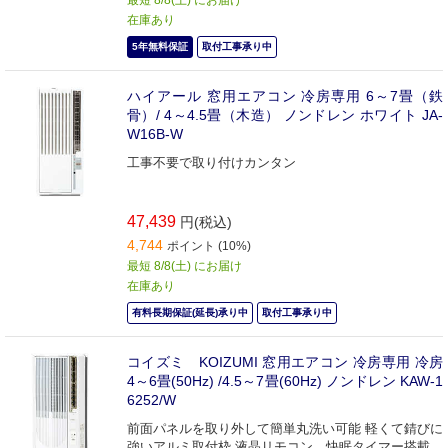
在庫あり
5年無料保証
取付工事承り中
ハイアール 窓用エアコン 冷房専用 6～7畳（鉄
骨）/ 4～4.5畳（木造） ノンドレン ホワイト JA-
W16B-W
工事不要で取り付けカンタン
47,439
円(税込)
4,744
ポイント (10%)
最短 8/8(土) にお届け
在庫あり
有料長期保証(延長)承り中
取付工事承り中
コイズミ KOIZUMI 窓用エアコン 冷房専用 冷房
4～6畳(50Hz) /4.5～7畳(60Hz) ノンドレン KAW-1
6252/W
前面パネルを取り外して簡単丸洗い可能 軽くて錆びに
強いアルミ取付枠 液晶リモコン、快眠タイマー搭載