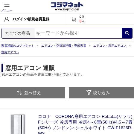
メニュー
0
点
ログイン/新規会員登録
0
円
全ての商品
家電通販のコジマネット
エアコン・空気清浄機・季節家電
エアコン・窓用エアコン
窓用エアコン
窓用エアコン 通販
窓用エアコンの商品を豊富に取り揃えております。
並べ替え
絞り込み
コロナ CORONA 窓用エアコン ReLaLa(リララ)
Fシリーズ 冷房専用 冷房4～6畳(50Hz)/4.5～7畳
(60Hz) ノンドレン シェルホワイト CW-F1626R-
WS