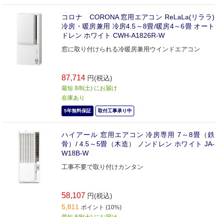
コロナ CORONA 窓用エアコン ReLaLa(リララ)
冷房・暖房兼用 冷房4.5～8畳/暖房4～6畳 オート
ドレン ホワイト CWH-A1826R-W
窓に取り付けられる冷暖房兼用ウインドエアコン
87,714
円(税込)
最短 8/8(土) にお届け
在庫あり
5年無料保証
取付工事承り中
ハイアール 窓用エアコン 冷房専用 7～8畳（鉄
骨）/ 4.5～5畳（木造） ノンドレン ホワイト JA-
W18B-W
工事不要で取り付けカンタン
58,107
円(税込)
5,811
ポイント (10%)
最短 8/8(土) にお届け