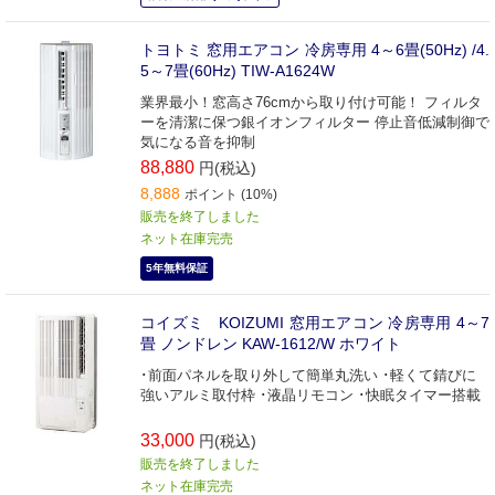
トヨトミ 窓用エアコン 冷房専用 4～6畳(50Hz) /4.
5～7畳(60Hz) TIW-A1624W
業界最小！窓高さ76cmから取り付け可能！ フィルタ
ーを清潔に保つ銀イオンフィルター 停止音低減制御で
気になる音を抑制
88,880
円(税込)
8,888
ポイント (10%)
販売を終了しました
ネット在庫完売
5年無料保証
コイズミ KOIZUMI 窓用エアコン 冷房専用 4～7
畳 ノンドレン KAW-1612/W ホワイト
･前面パネルを取り外して簡単丸洗い ･軽くて錆びに
強いアルミ取付枠 ･液晶リモコン ･快眠タイマー搭載
33,000
円(税込)
販売を終了しました
ネット在庫完売