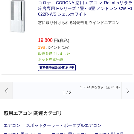
コロナ CORONA 窓用エアコン ReLaLaリララ
冷房専用 Fシリーズ 4畳～6畳 ノンドレン CW-F1
622R-WS シェルホワイト
窓に取り付けられる冷房専用ウインドエアコン
19,800
円(税込)
198
ポイント (1%)
販売を終了しました
ネット在庫完売
有料長期保証(延長)承り中
前のページへ
1
〜
24
件を表示 （全
40
件）
1
/
2
窓用エアコン 関連カテゴリ
エアコン
スポットクーラー・ポータブルエアコン