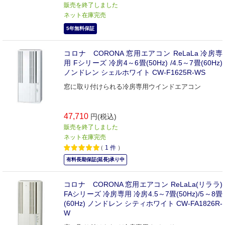
販売を終了しました
ネット在庫完売
5年無料保証
コロナ CORONA 窓用エアコン ReLaLa 冷房専
用 Fシリーズ 冷房4～6畳(50Hz) /4.5～7畳(60Hz)
ノンドレン シェルホワイト CW-F1625R-WS
窓に取り付けられる冷房専用ウインドエアコン
47,710
円(税込)
販売を終了しました
ネット在庫完売
（
1
件
）
有料長期保証(延長)承り中
コロナ CORONA 窓用エアコン ReLaLa(リララ)
FAシリーズ 冷房専用 冷房4.5～7畳(50Hz)/5～8畳
(60Hz) ノンドレン シティホワイト CW-FA1826R-
W