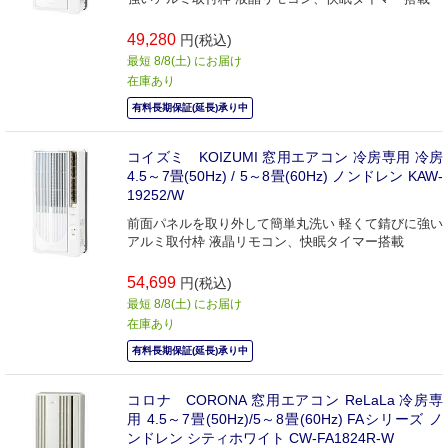
49,280
円(税込)
最短 8/8(土) にお届け
在庫あり
有料長期保証(延長)承り中
コイズミ KOIZUMI 窓用エアコン 冷房専用 冷房
4.5～7畳(50Hz) / 5～8畳(60Hz) ノンドレン KAW-
19252/W
前面パネルを取り外して簡単丸洗い 軽くて錆びに強い
アルミ取付枠 液晶リモコン、快眠タイマー搭載
54,699
円(税込)
最短 8/8(土) にお届け
在庫あり
有料長期保証(延長)承り中
コロナ CORONA 窓用エアコン ReLaLa 冷房専
用 4.5～7畳(50Hz)/5～8畳(60Hz) FAシリーズ ノ
ンドレン シティホワイト CW-FA1824R-W