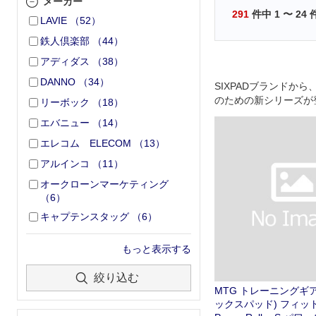
メーカー
291
件中
1
〜
24
LAVIE
（
52
）
鉄人倶楽部
（
44
）
アディダス
（
38
）
DANNO
（
34
）
SIXPADブランドか
のための新シリーズが
リーボック
（
18
）
エバニュー
（
14
）
エレコム ELECOM
（
13
）
アルインコ
（
11
）
オークローンマーケティング
（
6
）
キャプテンスタッグ
（
6
）
もっと表示する
絞り込む
MTG トレーニングギア 
ックスパッド) フィッ