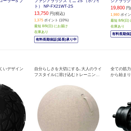
ワーローラーS ブ
ファシアラックス ミニ 2S （ホワイ
シアラック
ト） NP-FX21WT-2S
19,800
円
13,750
円(税込)
1,980
ポイント
1,375
ポイント (10%)
最短 8/9(日
最短 8/9(日) にお届け
在庫あり
在庫あり
有料長期保証
有料長期保証(延長)承り中
くいデザイン
自分らしさを大切にする､大人のライ
全ての筋力
フスタイルに溶け込むトレーニング
から始まり
シリーズエクリアスポーツ｡ バラン
スボールをインテリアに変える､さわ
り心地の良いバランスボールファブ
リックカバー｡