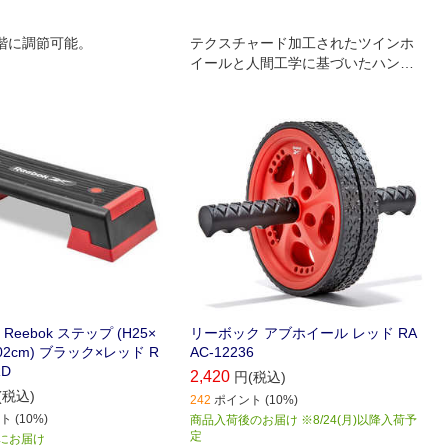
階に調節可能。
テクスチャード加工されたツインホ
イールと人間工学に基づいたハンド
ルで効率的なワークアウトを実現し
ます。
eebok ステップ (H25×
リーボック アブホイール レッド RA
102cm) ブラック×レッド R
AC-12236
RD
2,420
円(税込)
(税込)
242
ポイント (10%)
 (10%)
商品入荷後のお届け ※8/24(月)以降入荷予
定
) にお届け