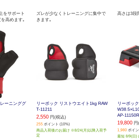
上をサポート
ズレが少なくトレーニングに集中で
高さは3段
度を高めます｡
きます｡
トレーニンググ
リーボック リストウエイト1kg RAW
リーボック R
T-11211
W38.5×L
AP-11150
2,550
円(税込)
19,800
円
255
ポイント (10%)
1,980
ポイント
商品入荷後のお届け ※8/24(月)以降入荷予
定
最短 8/9(日