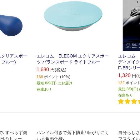
 エクリアスポー
エレコム ELECOM エクリアスポー
エレコム 
 ブルー)
ツ バランスボード ライトブルー
ディメイク
F-BBシリ
1,680
円(税込)
1,320
円(
168
ポイント (10%)
132
ポイント 
最短 8/9(日) にお届け
最短 8/9(日
在庫あり
在庫あり
で､すべらず傷
ハンドル付きで落下防止! 転がりにく
自分らしさ
毎日のトレーニ
い六角形仕様｡
フスタイル