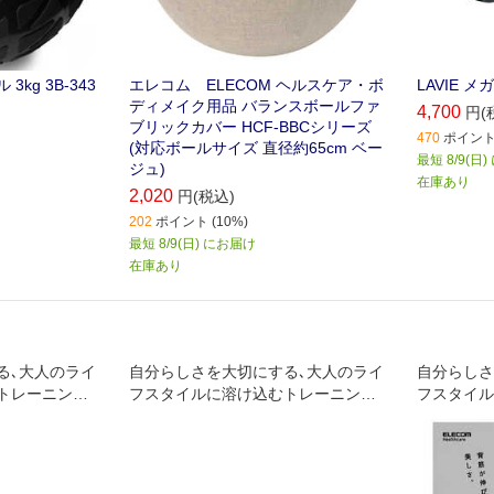
3kg 3B-343
エレコム ELECOM ヘルスケア・ボ
LAVIE 
ディメイク用品 バランスボールファ
4,700
円(
ブリックカバー HCF-BBCシリーズ
470
ポイント 
(対応ボールサイズ 直径約65cm ベー
最短 8/9(日
ジュ)
在庫あり
2,020
円(税込)
202
ポイント (10%)
最短 8/9(日) にお届け
在庫あり
る､大人のライ
自分らしさを大切にする､大人のライ
自分らしさ
トレーニング
フスタイルに溶け込むトレーニング
フスタイル
ーツ"｡ スリ
シリーズ"エクリア スポーツ"｡ 体に
シリーズエ
困らないエク
フィットするソフト素材で､乗るだけ
リアに馴染
ダンベル"
でいつでも体幹トレーニングができ
なトレーニ
るバランスボード｡
0kgのバ