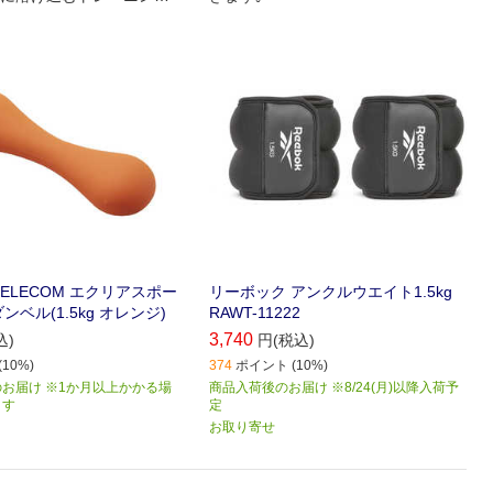
クリア スポーツ"｡ スリ
ンで収納に困らないエク
ーツ"スリムダンベル"
ELECOM エクリアスポー
リーボック アンクルウエイト1.5kg
ンベル(1.5kg オレンジ)
RAWT-11222
3,740
込)
円(税込)
10%)
374
ポイント (10%)
お届け ※1か月以上かかる場
商品入荷後のお届け ※8/24(月)以降入荷予
ます
定
お取り寄せ