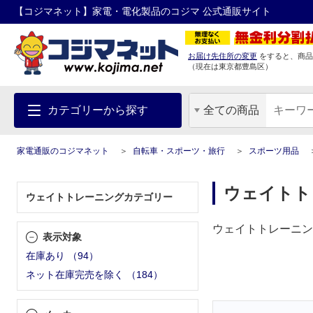
【コジマネット】家電・電化製品のコジマ 公式通販サイト
お届け先住所の変更
をすると、商品
（現在は
東京都
豊島区
）
カテゴリーから探す
全ての商品
家電通販のコジマネット
自転車・スポーツ・旅行
スポーツ用品
ウェイトト
ウェイトトレーニングカテゴリー
ウェイトトレーニン
表示対象
在庫あり
（
94
）
ネット在庫完売を除く
（
184
）