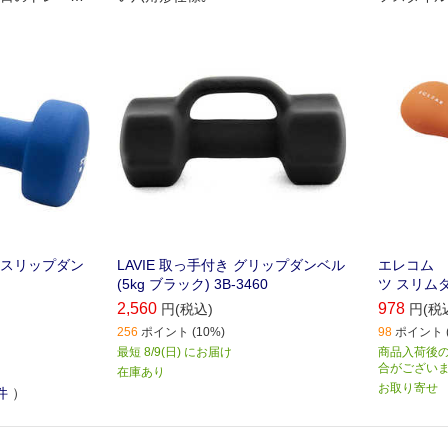
シリーズ"エ
ムなデザイ
リア スポ
ノースリップダン
LAVIE 取っ手付き グリップダンベル
エレコム 
(5kg ブラック) 3B-3460
ツ スリムダ
2,560
978
円(税込)
円(税
256
ポイント (10%)
98
ポイント (
最短 8/9(日) にお届け
商品入荷後の
合がござい
在庫あり
お取り寄せ
件
）