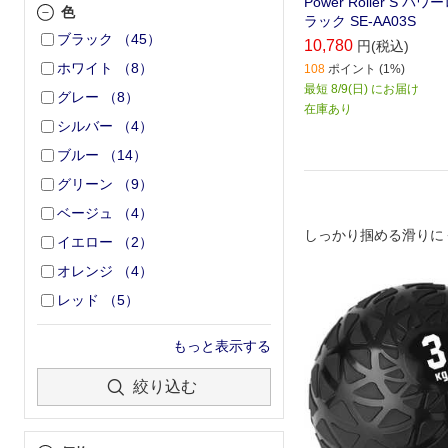
Power Roller S パ
色
ラック SE-AA03S
ブラック
（
45
）
10,780
円(税込)
ホワイト
（
8
）
108
ポイント (1%)
最短 8/9(日) にお届け
グレー
（
8
）
在庫あり
シルバー
（
4
）
ブルー
（
14
）
グリーン
（
9
）
ベージュ
（
4
）
しっかり掴める滑りに
イエロー
（
2
）
オレンジ
（
4
）
レッド
（
5
）
もっと表示する
絞り込む