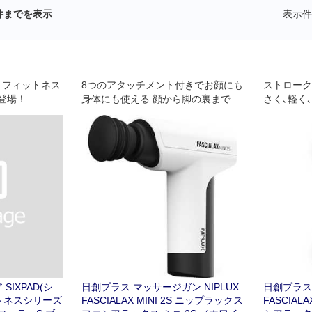
件までを表示
表示件
ら、フィットネス
8つのアタッチメント付きでお顔にも
ストローク
登場！
身体にも使える 顔から脚の裏まであ
さく､軽く
らゆる部位にフィットするよう計算
1分間に最大
された､素材や形状の異なるあ8つの
圧力まで耐
アタッチメントが気になる部分をこ
計
こちよく刺激します｡
SIXPAD(シ
日創プラス マッサージガン NIPLUX
日創プラス 
トネスシリーズ
FASCIALAX MINI 2S ニップラックス
FASCIAL