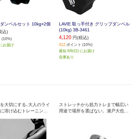
メガダンベルセット 10kg×2個
LAVIE 取っ手付き グリップダンベル
(10kg) 3B-3461
税込)
4,120
円(税込)
(10%)
412
ポイント (10%)
) にお届け
最短 8/9(日) にお届け
在庫あり
を大切にする､大人のライ
ストレッチから筋力トレまで幅広い
に溶け込むトレーニング
用途で場所を選ばない。瀬戸大也発
クリアスポーツ｡ インテ
案。
むカラーリングで､ハード
ングにも耐える耐荷重50
ランスボール｡