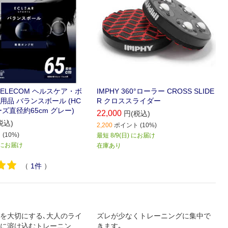
ELECOM ヘルスケア・ボ
IMPHY 360°ローラー CROSS SLIDE
用品 バランスボール (HC
R クロススライダー
ーズ直径約65cm グレー)
22,000
円(税込)
税込)
2,200
ポイント (10%)
(10%)
最短 8/9(日) にお届け
) にお届け
在庫あり
（
1
件
）
を大切にする､大人のライ
ズレが少なくトレーニングに集中で
に溶け込むトレーニング
きます｡