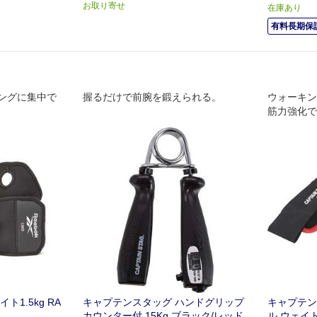
お取り寄せ
在庫あり
有料長期保証
ングに集中で
握るだけで前腕を鍛えられる。
ウォーキン
筋力強化で
1.5kg RA
キャプテンスタッグ ハンドグリップ
キャプテン
カウンター付 15Kg ブラック/レッド
ル ウェイト 1