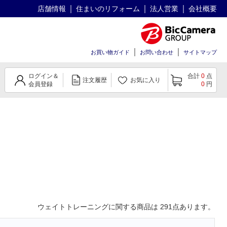
店舗情報
住まいのリフォーム
法人営業
会社概要
お買い物ガイド
お問い合わせ
サイトマップ
ログイン＆
合計
0
点
注文履歴
お気に入り
会員登録
0
円
ウェイトトレーニング
に関する商品は
291
点あります。