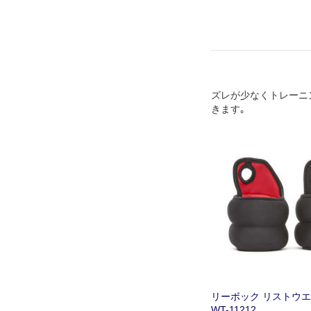
ズレが少なくトレーニ
きます｡
リーボック リストウエイト
WT-11212