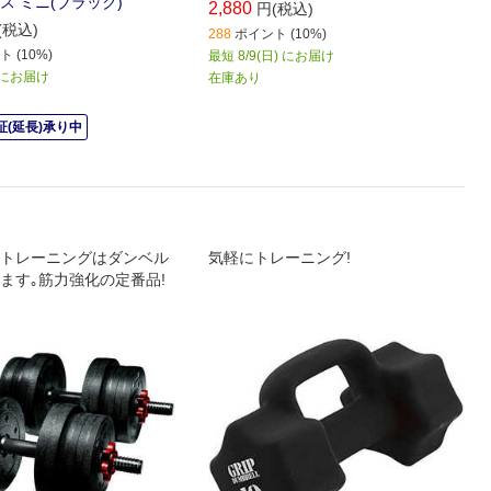
ス ミニ(ブラック)
2,880
円(税込)
(税込)
288
ポイント (10%)
 (10%)
最短 8/9(日) にお届け
) にお届け
在庫あり
(延長)承り中
トレーニングはダンベル
気軽にトレーニング!
ます｡筋力強化の定番品!