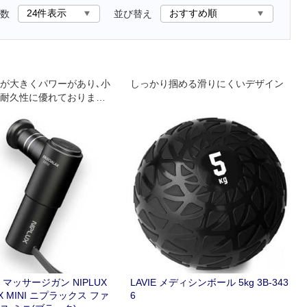
数
並び替え
が大きくパワーがあり､小
しっかり掴める滑りにくいデザイン
､耐久性に優れております｡
3200回振動 5kg相当の
えられる超ハイパワー設
マッサージガン NIPLUX
LAVIE メディシンボール 5kg 3B-343
AX MINI ニプラックス ファ
6