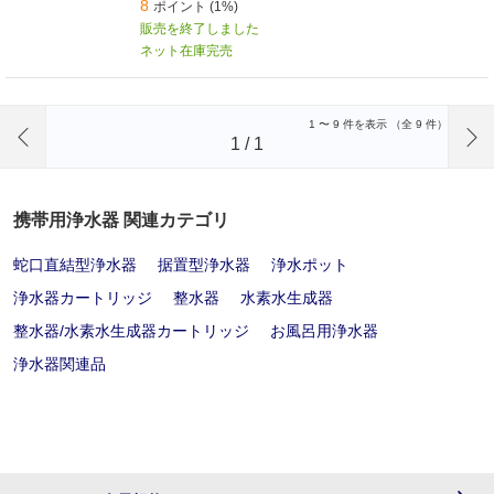
8
ポイント (1%)
販売を終了しました
ネット在庫完売
前のページへ
1
〜
9
件を表示 （全
9
件）
1
/
1
携帯用浄水器 関連カテゴリ
蛇口直結型浄水器
据置型浄水器
浄水ポット
浄水器カートリッジ
整水器
水素水生成器
整水器/水素水生成器カートリッジ
お風呂用浄水器
浄水器関連品