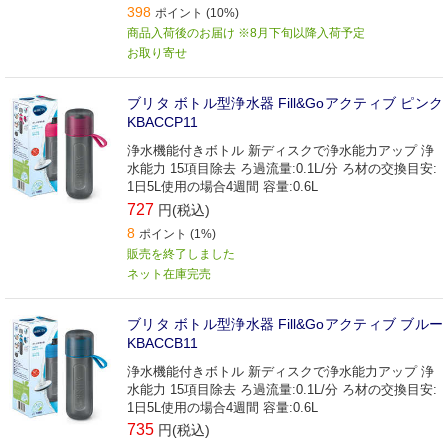
398
ポイント (10%)
商品入荷後のお届け ※8月下旬以降入荷予定
お取り寄せ
ブリタ ボトル型浄水器 Fill&Goアクティブ ピンク
KBACCP11
浄水機能付きボトル 新ディスクで浄水能力アップ 浄
水能力 15項目除去 ろ過流量:0.1L/分 ろ材の交換目安:
1日5L使用の場合4週間 容量:0.6L
727
円(税込)
8
ポイント (1%)
販売を終了しました
ネット在庫完売
ブリタ ボトル型浄水器 Fill&Goアクティブ ブルー
KBACCB11
浄水機能付きボトル 新ディスクで浄水能力アップ 浄
水能力 15項目除去 ろ過流量:0.1L/分 ろ材の交換目安:
1日5L使用の場合4週間 容量:0.6L
735
円(税込)