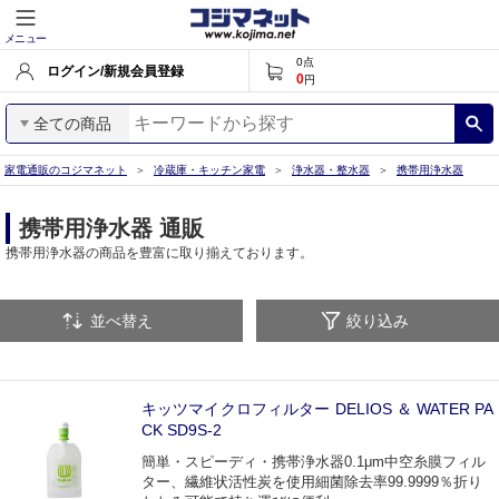
メニュー
0
点
ログイン/新規会員登録
0
円
全ての商品
家電通販のコジマネット
冷蔵庫・キッチン家電
浄水器・整水器
携帯用浄水器
携帯用浄水器 通販
携帯用浄水器の商品を豊富に取り揃えております。
並べ替え
絞り込み
キッツマイクロフィルター DELIOS ＆ WATER PA
CK SD9S-2
簡単・スピーディ・携帯浄水器0.1μm中空糸膜フィル
ター、繊維状活性炭を使用細菌除去率99.9999％折り