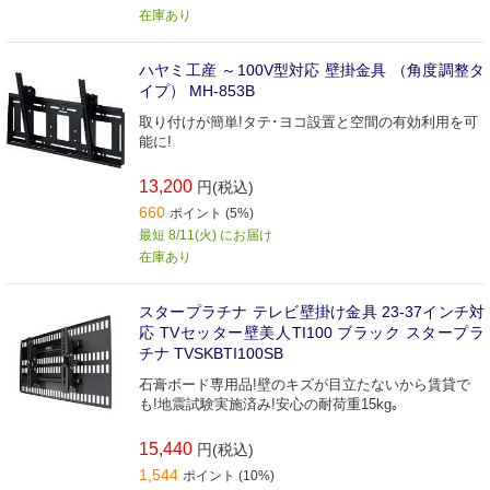
在庫あり
ハヤミ工産 ～100V型対応 壁掛金具 （角度調整タ
イプ） MH-853B
取り付けが簡単!タテ･ヨコ設置と空間の有効利用を可
能に!
13,200
円(税込)
660
ポイント (5%)
最短 8/11(火) にお届け
在庫あり
スタープラチナ テレビ壁掛け金具 23-37インチ対
応 TVセッター壁美人TI100 ブラック スタープラ
チナ TVSKBTI100SB
石膏ボード専用品!壁のキズが目立たないから賃貸で
も!地震試験実施済み!安心の耐荷重15kg｡
15,440
円(税込)
1,544
ポイント (10%)