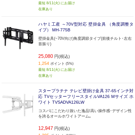
最短 8/11(火) にお届け
在庫あり
ハヤミ工産 ～70V型対応 壁掛金具 （角度調整タ
イプ） MH-775B
壁掛金具(~70V向け)角度調節タイプ(前後チルト･左右
首振り)
25,080
円(税込)
1,254
ポイント (5%)
最短 8/11(火) にお届け
在庫あり
スタープラチナ テレビ壁掛け金具 37-65インチ対
応 TVセッターフリースタイルVA126 Mサイズ ホ
ワイト TVSADVA126LW
コスパにこだわり抜いた逸品!高い操作感･デザイン性
を誇るオールホワイトアーム｡
12,947
円(税込)