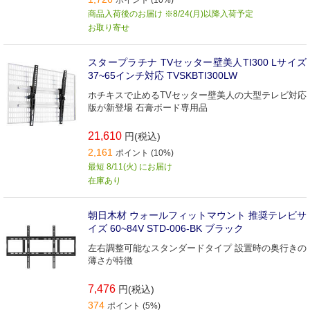
商品入荷後のお届け ※8/24(月)以降入荷予定
お取り寄せ
スタープラチナ TVセッター壁美人TI300 Lサイズ
37~65インチ対応 TVSKBTI300LW
ホチキスで止めるTVセッター壁美人の大型テレビ対応
版が新登場 石膏ボード専用品
21,610
円(税込)
2,161
ポイント (10%)
最短 8/11(火) にお届け
在庫あり
朝日木材 ウォールフィットマウント 推奨テレビサ
イズ 60~84V STD-006-BK ブラック
左右調整可能なスタンダードタイプ 設置時の奥行きの
薄さが特徴
7,476
円(税込)
374
ポイント (5%)