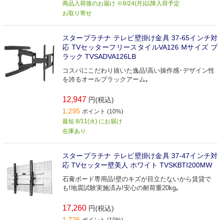
商品入荷後のお届け ※8/24(月)以降入荷予定
お取り寄せ
スタープラチナ テレビ壁掛け金具 37-65インチ対
応 TVセッターフリースタイルVA126 Mサイズ ブ
ラック TVSADVA126LB
コスパにこだわり抜いた逸品!高い操作感･デザイン性
を誇るオールブラックアーム｡
12,947
円(税込)
1,295
ポイント (10%)
最短 8/11(火) にお届け
在庫あり
スタープラチナ テレビ壁掛け金具 37-47インチ対
応 TVセッター壁美人 ホワイト TVSKBTI200MW
石膏ボード専用品!壁のキズが目立たないから賃貸で
も!地震試験実施済み!安心の耐荷重20kg｡
17,260
円(税込)
1,726
ポイント (10%)