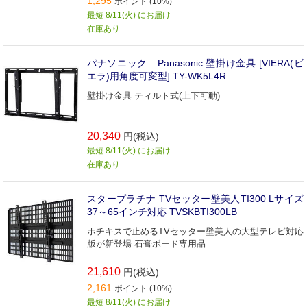
1,295
ポイント (10%)
最短 8/11(火) にお届け
在庫あり
パナソニック Panasonic 壁掛け金具 [VIERA(ビ
エラ)用角度可変型] TY-WK5L4R
壁掛け金具 ティルト式(上下可動)
20,340
円(税込)
最短 8/11(火) にお届け
在庫あり
スタープラチナ TVセッター壁美人TI300 Lサイズ
37～65インチ対応 TVSKBTI300LB
ホチキスで止めるTVセッター壁美人の大型テレビ対応
版が新登場 石膏ボード専用品
21,610
円(税込)
2,161
ポイント (10%)
最短 8/11(火) にお届け