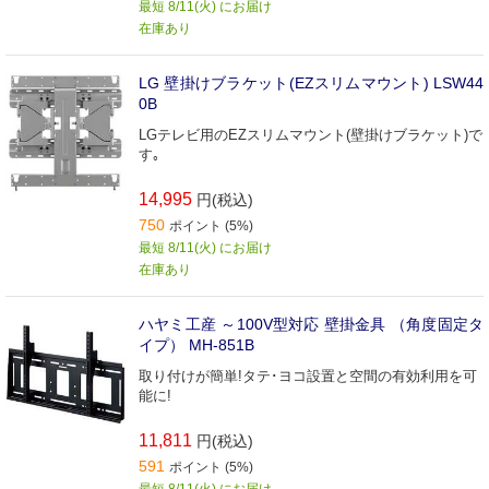
最短 8/11(火) にお届け
在庫あり
LG 壁掛けブラケット(EZスリムマウント) LSW44
0B
LGテレビ用のEZスリムマウント(壁掛けブラケット)で
す｡
14,995
円(税込)
750
ポイント (5%)
最短 8/11(火) にお届け
在庫あり
ハヤミ工産 ～100V型対応 壁掛金具 （角度固定タ
イプ） MH-851B
取り付けが簡単!タテ･ヨコ設置と空間の有効利用を可
能に!
11,811
円(税込)
591
ポイント (5%)