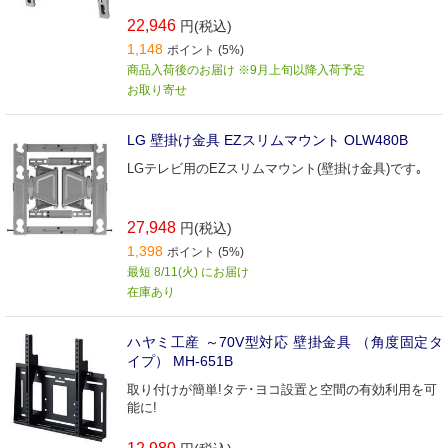
22,946
円(税込)
1,148
ポイント (5%)
商品入荷後のお届け ※9月上旬以降入荷予定
お取り寄せ
LG 壁掛け金具 EZスリムマウント OLW480B
LGテレビ用のEZスリムマウント(壁掛け金具)です｡
27,948
円(税込)
1,398
ポイント (5%)
最短 8/11(火) にお届け
在庫あり
ハヤミ工産 ～70V型対応 壁掛金具 （角度固定タ
イプ） MH-651B
取り付けが簡単!タテ･ヨコ設置と空間の有効利用を可
能に!