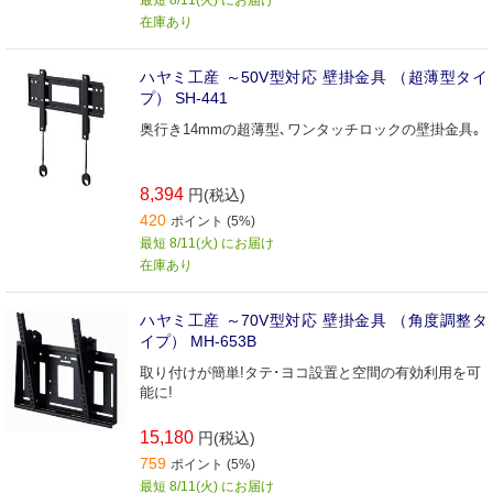
最短 8/11(火) にお届け
在庫あり
ハヤミ工産 ～50V型対応 壁掛金具 （超薄型タイ
プ） SH-441
奥行き14mmの超薄型､ワンタッチロックの壁掛金具｡
8,394
円(税込)
420
ポイント (5%)
最短 8/11(火) にお届け
在庫あり
ハヤミ工産 ～70V型対応 壁掛金具 （角度調整タ
イプ） MH-653B
取り付けが簡単!タテ･ヨコ設置と空間の有効利用を可
能に!
15,180
円(税込)
759
ポイント (5%)
最短 8/11(火) にお届け