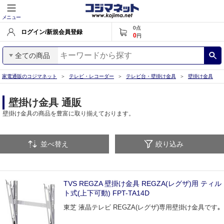
メニュー
0
点
ログイン/新規会員登録
0
円
全ての商品
家電通販のコジマネット
テレビ・レコーダー
テレビ台・壁掛け金具
壁掛け金具
壁掛け金具 通販
壁掛け金具の商品を豊富に取り揃えております。
並べ替え
絞り込み
TVS REGZA 壁掛け金具 REGZA(レグザ)用 ティル
ト式(上下可動) FPT-TA14D
東芝 液晶テレビ REGZA(レグザ)専用壁掛け金具です｡