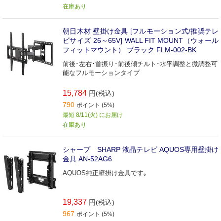
在庫あり
朝日木材 壁掛け金具 [フルモーション式/推奨テレ
ビサイズ 26～65V] WALL FIT MOUNT（ウォール
フィットマウント） ブラック FLM-002-BK
前後･左右･首振り･前後傾チルト･水平調整と微調整可
能なフルモーションタイプ
15,784
円(税込)
790
ポイント (5%)
最短 8/11(火) にお届け
在庫あり
シャープ SHARP 液晶テレビ AQUOS専用壁掛け
金具 AN-52AG6
AQUOS純正壁掛け金具です｡
19,337
円(税込)
967
ポイント (5%)