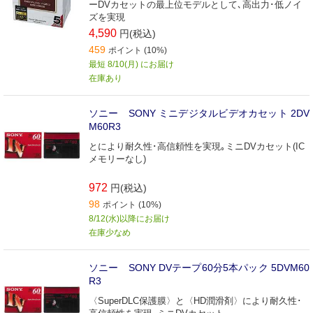
ーDVカセットの最上位モデルとして､高出力･低ノイ
ズを実現
4,590
円(税込)
459
ポイント (10%)
最短 8/10(月) にお届け
在庫あり
ソニー SONY ミニデジタルビデオカセット 2DV
M60R3
とにより耐久性･高信頼性を実現｡ミニDVカセット(IC
メモリーなし)
972
円(税込)
98
ポイント (10%)
8/12(水)以降にお届け
在庫少なめ
ソニー SONY DVテープ60分5本パック 5DVM60
R3
〈SuperDLC保護膜〉と〈HD潤滑剤〉により耐久性･