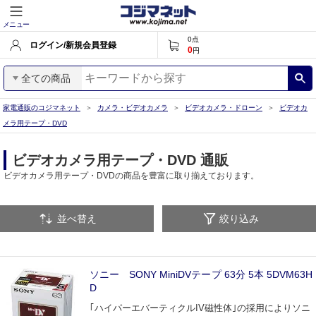
メニュー
0
点
ログイン/新規会員登録
0
円
全ての商品
家電通販のコジマネット
カメラ・ビデオカメラ
ビデオカメラ・ドローン
ビデオカ
メラ用テープ・DVD
ビデオカメラ用テープ・DVD 通販
ビデオカメラ用テープ・DVDの商品を豊富に取り揃えております。
並べ替え
絞り込み
ソニー SONY MiniDVテープ 63分 5本 5DVM63H
D
｢ハイパーエバーティクルIV磁性体｣の採用によりソニ