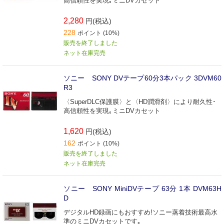
高信頼性を実現｡ミニDVカセット
2,280
円(税込)
228
ポイント (10%)
販売を終了しました
ネット在庫完売
ソニー SONY DVテープ60分3本パック 3DVM60
R3
〈SuperDLC保護膜〉と〈HD潤滑剤〉により耐久性･
高信頼性を実現｡ミニDVカセット
1,620
円(税込)
162
ポイント (10%)
販売を終了しました
ネット在庫完売
ソニー SONY MiniDVテープ 63分 1本 DVM63H
D
デジタルHD録画にもおすすめ!ソニー蒸着技術最高水
準のミニDVカセットです｡