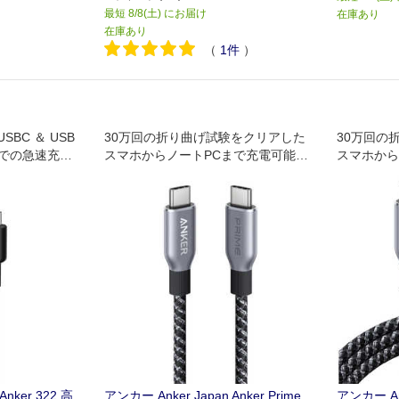
最短 8/8(土) にお届け
在庫あり
在庫あり
（
1
件
）
BC ＆ USB
30万回の折り曲げ試験をクリアした
30万回の
Wでの急速充電
スマホからノートPCまで充電可能な
スマホから
0.9m TypeCケーブル
1.8m Ty
Anker 322 高
アンカー Anker Japan Anker Prime
アンカー Ank