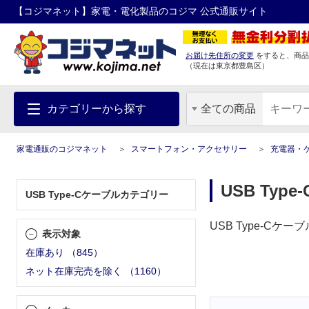
【コジマネット】家電・電化製品のコジマ 公式通販サイト
お届け先住所の変更
をすると、商品
（現在は
東京都
豊島区
）
カテゴリーから探す
全ての商品
家電通販のコジマネット
スマートフォン・アクセサリー
充電器・
USB Typ
USB Type-Cケーブルカテゴリー
USB Type-C
表示対象
在庫あり
（
845
）
ネット在庫完売を除く
（
1160
）