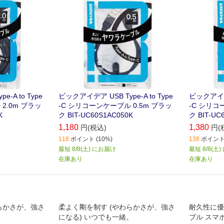
-A to Type
ビックアイデア USB Type-A to Type
ビックアイデア 
2.0m ブラッ
-C シリコーンケーブル 0.5m ブラッ
-C シリコ
K
ク BIT-UC60S1AC050K
ク BIT-UC
1,180
1,380
円(税込)
円(
118
ポイント (10%)
138
ポイント 
最短 8/8(土) にお届け
最短 8/8(土
在庫あり
在庫あり
らかさが、強さ
柔よく剛を制す (やわらかさが、強さ
耐久性に優れ
。
になる) いつでも一緒。
ブル スマ