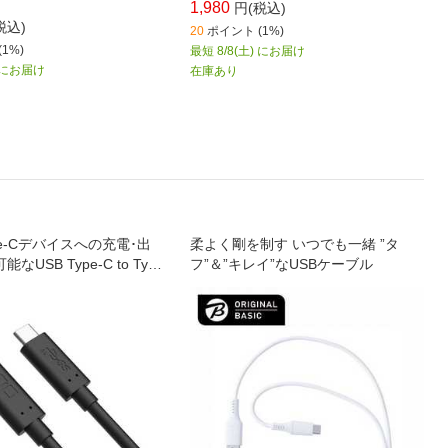
1,980
円(税込)
税込)
20
ポイント (1%)
1%)
最短 8/8(土) にお届け
) にお届け
在庫あり
e-Cデバイスへの充電･出
柔よく剛を制す いつでも一緒 ”タ
なUSB Type-C to Typ
フ”＆”キレイ”なUSBケーブル
ルです｡