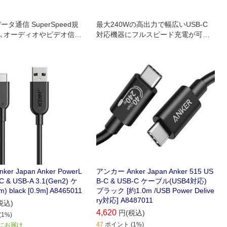
データ通信 SuperSpeed規
最大240Wの高出力で幅広いUSB-C
､オーディオやビデオ信号
対応機器にフルスピード充電が可能
､HD動画の送受信まで数
なケーブル
ます
er Japan Anker PowerL
アンカー Anker Japan Anker 515 US
-C & USB-A 3.1(Gen2) ケ
B-C & USB-C ケーブル(USB4対応)
 black [0.9m] A8465011
ブラック [約1.0m /USB Power Delive
ry対応] A8487011
税込)
4,620
円(税込)
1%)
47
ポイント (1%)
) にお届け