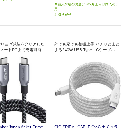
商品入荷後のお届け ※9月上旬以降入荷予
定
お取り寄せ
折り曲げ試験をクリアした
外でも家でも整頓上手 パチッとまと
ノートPCまで充電可能な
まる240W USB Type－Cケーブル
peCケーブル
er Japan Anker Prime
CIO SPIRAL CABLE CtoC ナチュラ