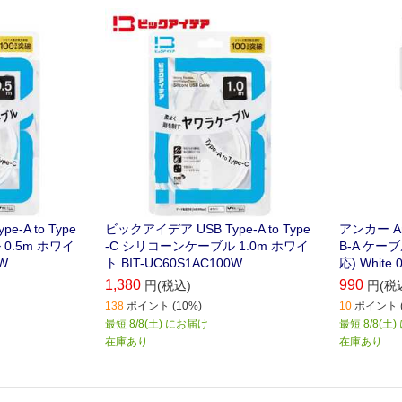
機器に対応
-A to Type
ビックアイデア USB Type-A to Type
アンカー Ank
0.5m ホワイ
-C シリコーンケーブル 1.0m ホワイ
B-A ケーブル
0W
ト BIT-UC60S1AC100W
応) White 
1,380
990
円(税込)
円(税
138
ポイント (10%)
10
ポイント (
最短 8/8(土) にお届け
最短 8/8(土
在庫あり
在庫あり