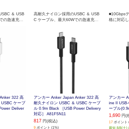
BC ＆ USB
高耐久ナイロン採用のUSBC ＆ USB
■10Gbps
Wでの急速充電
C ケーブル、最大60Wでの急速充電
格に対応し
に対応
だけでなく
秒で完了し
Anker 322 高
アンカー Anker Japan Anker 322 高
アンカー Ank
 USBC ケーブ
耐久ナイロン USBC ＆ USBC ケーブ
ine II USB
ower Deliver
ル 0.9m Black ［USB Power Delivery
ーブル(0.9m)
対応］ A81F5N11
1,690
円(
817
円(税込)
17
ポイント (
9
ポイント (1%)
最短 8/8(土