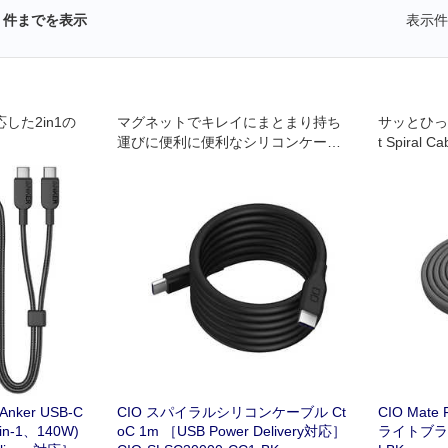
件までを表示
表示件
した2in1の
マグネットでキレイにまとまり持ち
サッとひっ
運びに便利に便利なシリコンケーブ
t Spiral C
ル。
Anker USB-C
CIO スパイラルシリコンケーブル Ct
CIO Mate F
in-1、140W)
oC 1m ［USB Power Delivery対応］
ライトブラック