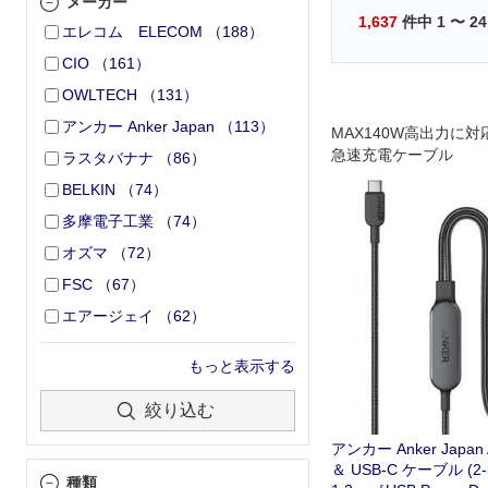
メーカー
1,637
件中
1
〜
24
エレコム ELECOM
（
188
）
CIO
（
161
）
OWLTECH
（
131
）
アンカー Anker Japan
（
113
）
MAX140W高出力に対応
急速充電ケーブル
ラスタバナナ
（
86
）
BELKIN
（
74
）
多摩電子工業
（
74
）
オズマ
（
72
）
FSC
（
67
）
エアージェイ
（
62
）
もっと表示する
絞り込む
アンカー Anker Japan 
＆ USB-C ケーブル (2-
種類