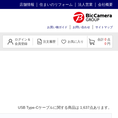
店舗情報
住まいのリフォーム
法人営業
会社概要
お買い物ガイド
お問い合わせ
サイトマップ
ログイン＆
合計
0
点
注文履歴
お気に入り
会員登録
0
円
USB Type-Cケーブル
に関する商品は
1,637
点あります。