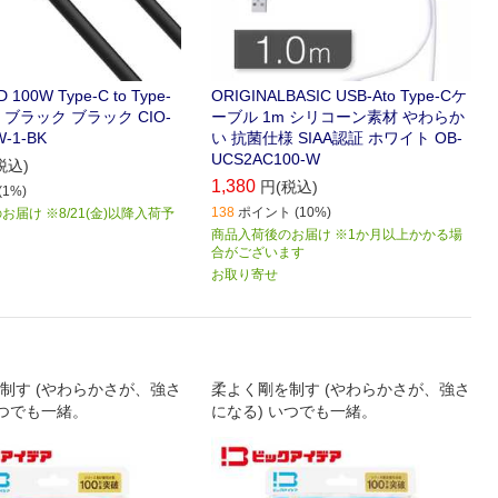
D 100W Type-C to Type-
ORIGINALBASIC USB-Ato Type-Cケ
 ブラック ブラック CIO-
ーブル 1m シリコーン素材 やわらか
-1-BK
い 抗菌仕様 SIAA認証 ホワイト OB-
UCS2AC100-W
税込)
1,380
円(税込)
1%)
138
ポイント (10%)
届け ※8/21(金)以降入荷予
商品入荷後のお届け ※1か月以上かかる場
合がございます
お取り寄せ
制す (やわらかさが、強さ
柔よく剛を制す (やわらかさが、強さ
いつでも一緒。
になる) いつでも一緒。