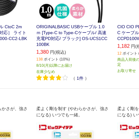
CtoC 2m
ORIGINALBASIC USBケーブル 1.0
CIO CIO P
ery対応］ ライト
ｍ [Type-C to Type-Cケーブル/ 高速
C ケーブル
00-CC2-LBK
充電PD対応/ ブラック] OS-UCS1CC
CCPD100W
100BK
1,182
円(
1,380
円(税込)
12
ポイント (
138
ポイント (10%)
商品入荷後のお
定
8/10(月)以降にお届け
お取り寄せ
在庫少なめ
（
1
件
）
らかさが、強さ
柔よく剛を制す (やわらかさが、強さ
柔よく剛を
。
になる) いつでも一緒。
になる) 