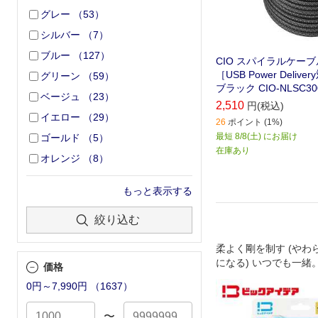
グレー
（
53
）
シルバー
（
7
）
ブルー
（
127
）
CIO スパイラルケーブル 
［USB Power Deliv
グリーン
（
59
）
ブラック CIO-NLSC300
ベージュ
（
23
）
2,510
円(税込)
イエロー
（
29
）
26
ポイント (1%)
最短 8/8(土) にお届け
ゴールド
（
5
）
在庫あり
オレンジ
（
8
）
もっと表示する
絞り込む
柔よく剛を制す (やわ
になる) いつでも一緒
価格
0円～7,990円
（
1637
）
〜