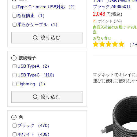
1.2m ［USB Power D
ブラック A8895011
Type-C・micro USB対応
（
2
）
2,048
円(税込)
断線防止
（
1
）
21
ポイント (1%)
柔らかケーブル
（
1
）
商品入荷後のお届け ※9
定
絞り込む
お取り寄せ
（
1
接続端子
USB TypeA
（
2
）
マグネットでキレイに
USB TypeC
（
116
）
運びに便利に便利なケ
Lightning
（
1
）
絞り込む
色
ブラック
（
470
）
ホワイト
（
435
）