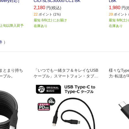
elivery対応］
CIO-SLSC30000-CC1-BK
LBK
2,180
1,980
円(税込)
円(
22
ポイント (1%)
20
ポイント (
最短 8/8(土) にお届け
最短 8/8(土
月上旬以降入荷予
在庫あり
在庫あり
件
）
まとまり持ち
「いつでも一緒タフ＆キレイなUSB
様々なTyp
ーブル。
ケーブル」スマートフォン・タブレ
力･転送が可能
ットと接続し充電・データ転送が可
e-Cケーブ
能。