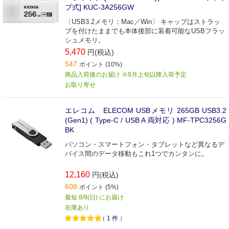
プ式] KUC-3A256GW
〔USB3.2メモリ：Mac／Win〕 キャップはストラッ
プを付けたままでも本体後部に装着可能なUSBフラッ
シュメモリ。
5,470
円(税込)
547
ポイント (10%)
商品入荷後のお届け ※9月上旬以降入荷予定
お取り寄せ
エレコム ELECOM USBメモリ 265GB USB3.2
(Gen1) ( Type-C / USB A 両対応 ) MF-TPC3256G
BK
パソコン・スマートフォン・タブレットなど異なるデ
バイス間のデータ移動もこれ1つでカンタンに。
12,160
円(税込)
608
ポイント (5%)
最短 8/9(日) にお届け
在庫あり
（
1
件
）