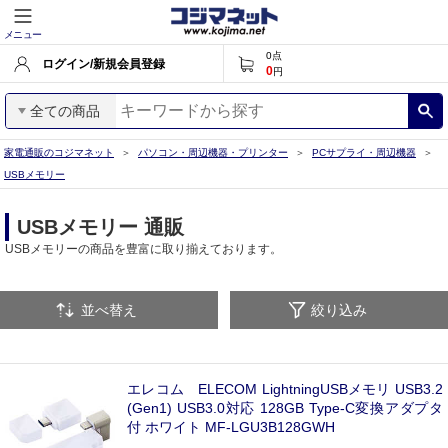
メニュー
0
点
ログイン/新規会員登録
0
円
全ての商品
家電通販のコジマネット
パソコン・周辺機器・プリンター
PCサプライ・周辺機器
USBメモリー
USBメモリー 通販
USBメモリーの商品を豊富に取り揃えております。
並べ替え
絞り込み
エレコム ELECOM LightningUSBメモリ USB3.2
(Gen1) USB3.0対応 128GB Type-C変換アダプタ
付 ホワイト MF-LGU3B128GWH