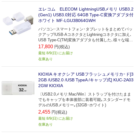
エレコム ELECOM LightningUSBメモリ USB3.2
(Gen1) USB3.0対応 64GB Type-C変換アダプタ付
ホワイト MF-LGU3B064GWH
パソコン･スマートフォン･タブレットをまとめてバッ
クアップ!USB-AコネクタとLightningコネクタに加え､
USB Type-C(TM)変換アダプタも付属した､様々な端末
でマルチに使えるUSB3.2(Gen1)メモリ｡
17,800
円(税込)
最短 8/9(日) にお届け
在庫あり
KIOXIA キオクシア USBフラッシュメモリカｰド[3
2GB /USB2.0 /USB TypeA /キャップ式] KUC-2A03
2GW KIOXIA
〔USB2.0メモリ:Mac/Win〕ストラップを付けたまま
でもキャップを本体後部に装着可能｡スタンダードモ
デルのUSBメモリー｡(32GB･ホワイト)
2,455
円(税込)
最短 8/9(日) にお届け
在庫あり