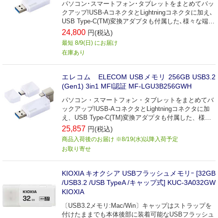
パソコン･スマートフォン･タブレットをまとめてバッ
クアップ!USB-AコネクタとLightningコネクタに加え､
USB Type-C(TM)変換アダプタも付属した､様々な端末
でマルチに使えるUSB3.2(Gen1)メモリ｡
24,800
円(税込)
最短 8/9(日) にお届け
在庫あり
エレコム ELECOM USBメモリ 256GB USB3.2
(Gen1) 3in1 MFI認証 MF-LGU3B256GWH
パソコン・スマートフォン・タブレットをまとめてバ
ックアップ!USB-AコネクタとLightningコネクタに加
え、USB Type-C(TM)変換アダプタも付属した、様々
な端末でマルチに使えるUSB3.2(Gen1)メモリ
25,857
円(税込)
商品入荷後のお届け ※8/19(水)以降入荷予定
お取り寄せ
KIOXIA キオクシア USBフラッシュメモリｰ [32GB
/USB3.2 /USB TypeA /キャップ式] KUC-3A032GW
KIOXIA
〔USB3.2メモリ:Mac/Win〕キャップはストラップを
付けたままでも本体後部に装着可能なUSBフラッシュ