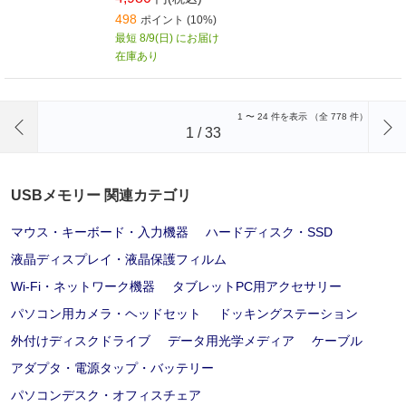
498
ポイント (10%)
最短 8/9(日) にお届け
在庫あり
前のページへ
1
〜
24
件を表示 （全
778
件）
1
/
33
USBメモリー 関連カテゴリ
マウス・キーボード・入力機器
ハードディスク・SSD
液晶ディスプレイ・液晶保護フィルム
Wi-Fi・ネットワーク機器
タブレットPC用アクセサリー
パソコン用カメラ・ヘッドセット
ドッキングステーション
外付けディスクドライブ
データ用光学メディア
ケーブル
アダプタ・電源タップ・バッテリー
パソコンデスク・オフィスチェア