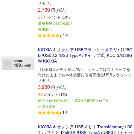
メモリ｡
2,730
円(税込)
273
ポイント (10%)
最短 8/9(日) にお届け
在庫あり
（
4
件
）
KIOXIA キオクシア USBフラッシュメモリｰ [128G
B /USB3.2 /USB TypeA /キャップ式] KUC-3A128G
W KIOXIA
〔USB3.2メモリ:Mac/Win〕キャップはストラップを
付けたままでも本体後部に装着可能なUSBフラッシュ
メモリ｡
3,980
円(税込)
40
ポイント (1%)
商品入荷後のお届け ※8/24(月)以降入荷予定
お取り寄せ
（
1
件
）
KIOXIA キオクシア USBメモリ TransMemory U30
1 ホワイト [256GB /USB TypeA /USB3.2 /キャッ