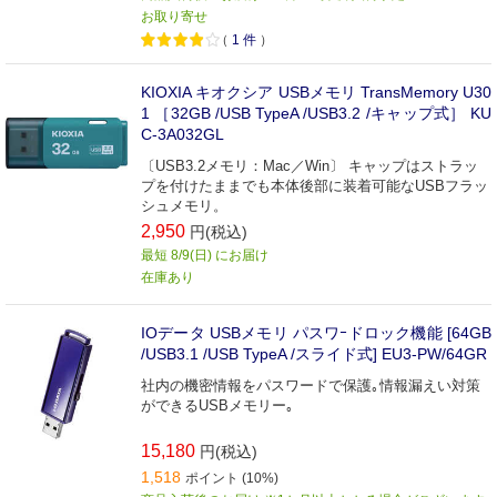
お取り寄せ
（
1
件
）
KIOXIA キオクシア USBメモリ TransMemory U30
1 ［32GB /USB TypeA /USB3.2 /キャップ式］ KU
C-3A032GL
〔USB3.2メモリ：Mac／Win〕 キャップはストラッ
プを付けたままでも本体後部に装着可能なUSBフラッ
シュメモリ。
2,950
円(税込)
最短 8/9(日) にお届け
在庫あり
IOデータ USBメモリ パスワｰドロック機能 [64GB
/USB3.1 /USB TypeA /スライド式] EU3-PW/64GR
社内の機密情報をパスワードで保護｡情報漏えい対策
ができるUSBメモリー｡
15,180
円(税込)
1,518
ポイント (10%)