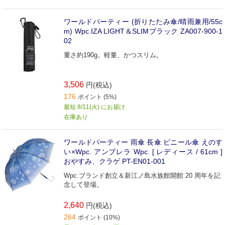
ワールドパーティー (折りたたみ傘/晴雨兼用/55c
m) Wpc.IZA LIGHT＆SLIMブラック ZA007-900-1
02
重さ約190g。軽量、かつスリム。
3,506
円(税込)
176
ポイント (5%)
最短 8/11(火) にお届け
在庫あり
ワールドパーティー 雨傘 長傘 ビニール傘 えのす
い×Wpc. アンブレラ Wpc. [ レディース / 61cm ]
おやすみ、クラゲ PT-EN01-001
Wpc.ブランド創立＆新江ノ島水族館開館 20 周年を記
念して登場。
2,640
円(税込)
264
ポイント (10%)