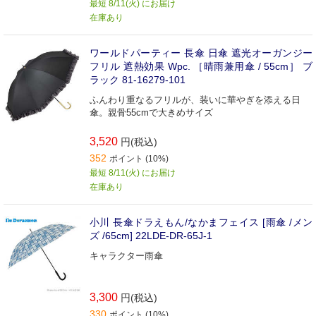
最短 8/11(火) にお届け
在庫あり
ワールドパーティー 長傘 日傘 遮光オーガンジー
フリル 遮熱効果 Wpc. ［晴雨兼用傘 / 55cm］ ブ
ラック 81-16279-101
ふんわり重なるフリルが、装いに華やぎを添える日
傘。親骨55cmで大きめサイズ
3,520
円(税込)
352
ポイント (10%)
最短 8/11(火) にお届け
在庫あり
小川 長傘ドラえもん/なかまフェイス [雨傘 /メン
ズ /65cm] 22LDE-DR-65J-1
キャラクター雨傘
3,300
円(税込)
330
ポイント (10%)