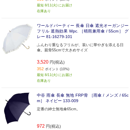
最短 8/11(火) にお届け
在庫あり
ワールドパーティー 長傘 日傘 遮光オーガンジー
フリル 遮熱効果 Wpc. ［晴雨兼用傘 / 55cm］ グ
レー 81-16279-101
ふんわり重なるフリルが、装いに華やぎを添える日
傘。親骨55cmで大きめサイズ
3,520
円(税込)
352
ポイント (10%)
最短 8/11(火) にお届け
在庫あり
中谷 雨傘 長傘 無地 FRP骨 ［雨傘 / メンズ / 65c
m］ ネイビー 133-009
定番の紳士無地傘65cm。
972
円(税込)