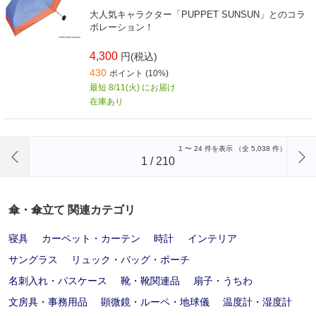
大人気キャラクター「PUPPET SUNSUN」とのコラ
ボレーション！
4,300
円(税込)
430
ポイント (10%)
最短 8/11(火) にお届け
在庫あり
前のページへ
1
〜
24
件を表示 （全
5,038
件）
1
/
210
傘・傘立て 関連カテゴリ
寝具
カーペット・カーテン
時計
インテリア
サングラス
リュック・バッグ・ポーチ
名刺入れ・パスケース
靴・靴関連品
扇子・うちわ
文房具・事務用品
顕微鏡・ルーペ・地球儀
温度計・湿度計