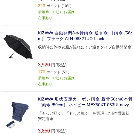
326
ポイント (10%)
最短 8/11(火) にお届け
在庫あり
KIZAWA 自動開閉8本骨雨傘 逆さ傘 ［雨傘 /58c
m］ ブラック ALN-08321UO-black
収納時に体や衣服が濡れにくい逆さタイプ自動開閉傘
3,520
円(税込)
176
ポイント (5%)
最短 8/11(火) にお届け
在庫あり
KIZAWA 形状安定カーボン雨傘 親骨50cm6本骨
［雨傘 /50cm］ ネイビー MEX50XT-063UI-navy
「もっと軽く」「もっと強く」を実現した6本骨形状
安定雨傘
3,850
円(税込)