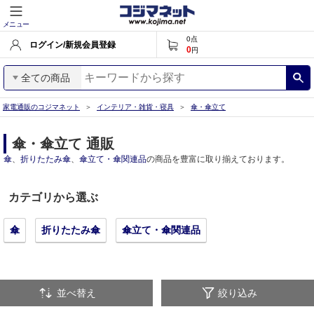
メニュー
0
点
ログイン/新規会員登録
0
円
全ての商品
家電通販のコジマネット
インテリア・雑貨・寝具
傘・傘立て
傘・傘立て 通販
傘
、
折りたたみ傘
、
傘立て・傘関連品
の商品を豊富に取り揃えております。
カテゴリから選ぶ
傘
折りたたみ傘
傘立て・傘関連品
並べ替え
絞り込み