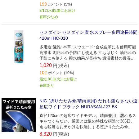
193
ポイント (5%)
8/12(水)以降にお届け
在庫少なめ
セメダイン セメダイン 防水スプレー多用途長時間
420ml HC-010
多用途:繊維･本革･スウェード･合成皮革にも使用可能
高撥水:泥汚れの予防にも使える 油もはじく:油汚れの
予防にも使える 撥水効果が長持ち 透湿素材の透湿性
を損なわない
1,020
円(税込)
102
ポイント (10%)
最短 8/11(火) にお届け
在庫あり
NIG (折りたたみ傘/晴雨兼用) だれも濡らさない逆
超広ワイド ブラック NURASAN-J27 BK
直径120cmの超広ワイドモデル。晴雨兼用。濡れるス
キをつくらない、通常とは逆の特殊な構造で365日、
雨も猛暑もお出かけを快適にする逆折りたたみ傘。
8,320
円(税込)