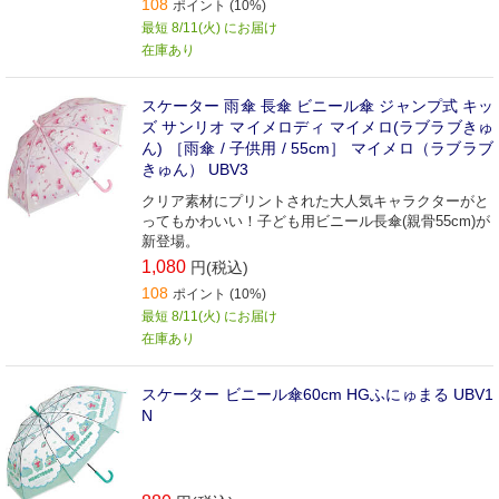
108
ポイント (10%)
最短 8/11(火) にお届け
在庫あり
スケーター 雨傘 長傘 ビニール傘 ジャンプ式 キッ
ズ サンリオ マイメロディ マイメロ(ラブラブきゅ
ん) ［雨傘 / 子供用 / 55cm］ マイメロ（ラブラブ
きゅん） UBV3
クリア素材にプリントされた大人気キャラクターがと
ってもかわいい！子ども用ビニール長傘(親骨55cm)が
新登場。
1,080
円(税込)
108
ポイント (10%)
最短 8/11(火) にお届け
在庫あり
スケーター ビニール傘60cm HGふにゅまる UBV1
N