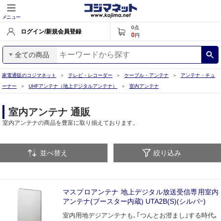
メニュー
0
点
ログイン/新規会員登録
0
円
全ての商品
家電通販のコジマネット
テレビ・レコーダー
ケーブル・アンテナ
アンテナ・チュ
ーナー
UHFアンテナ（地上デジタルアンテナ）
室内アンテナ
室内アンテナ 通販
室内アンテナの商品を豊富に取り揃えております。
並べ替え
絞り込み
マスプロアンテナ 地上デジタル放送受信専用室内
アンテナ(ブースター内蔵) UTA2B(S)(シルバｰ)
室内用地デジアンテナも､｢つんとお澄まし｣する時代｡