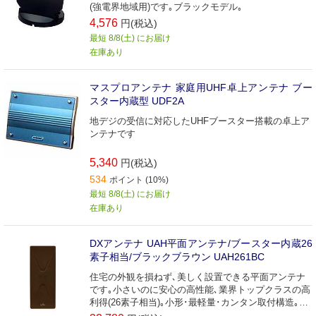
(強電界地域用)です｡ブラックモデル｡
4,576
円(税込)
最短 8/8(土) にお届け
在庫あり
マスプロアンテナ 家庭用UHF卓上アンテナ ブー
スター内蔵型 UDF2A
地デジの受信に対応したUHFブースター搭載の卓上ア
ンテナです
5,340
円(税込)
534
ポイント (10%)
最短 8/8(土) にお届け
在庫あり
DXアンテナ UAH平面アンテナ/ブースター内蔵26
素子相当/ブラックブラウン UAH261BC
住宅の外観を損ねず､美しく設置できる平面アンテナ
です｡小さいのに安心の高性能､業界トップクラスの高
利得(26素子相当)｡小形･最軽量･カンタン取付構造｡業
界初の背面ブースター取付構造で見た目もスッキリ｡