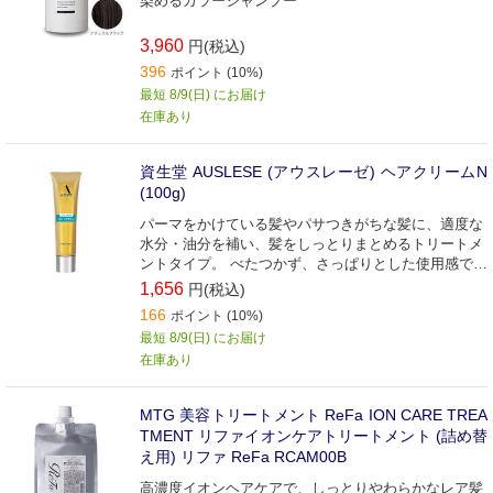
染めるカラーシャンプー
3,960
円(税込)
396
ポイント (10%)
最短 8/9(日) にお届け
在庫あり
資生堂 AUSLESE (アウスレーゼ) ヘアクリームN
(100g)
パーマをかけている髪やパサつきがちな髪に、適度な
水分・油分を補い、髪をしっとりまとめるトリートメ
ントタイプ。 べたつかず、さっぱりとした使用感で
す。
1,656
円(税込)
166
ポイント (10%)
最短 8/9(日) にお届け
在庫あり
MTG 美容トリートメント ReFa ION CARE TREA
TMENT リファイオンケアトリートメント (詰め替
え用) リファ ReFa RCAM00B
高濃度イオンヘアケアで、しっとりやわらかなレア髪