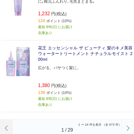
に｡根元ふんわり､毛先まとまる｡
1,232
円(税込)
124
ポイント (10%)
最短 8/9(日) にお届け
在庫あり
花王 エッセンシャル ザ ビューティ 髪のキメ美容
ウォータートリートメント ナチュラルモイスト 2
00ml
広がる、パサつく髪に。
1,380
円(税込)
138
ポイント (10%)
最短 8/9(日) にお届け
在庫あり
前のページへ
1
〜
24
件を表示 （全
673
件）
1
/
29