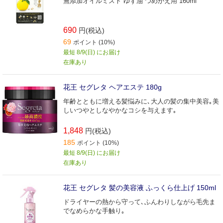
無添加オイルミスト ゆず油 つめかえ用 160ml
690
円(税込)
69
ポイント (10%)
最短 8/9(日) にお届け
在庫あり
花王 セグレタ ヘアエステ 180g
年齢とともに増える髪悩みに､大人の髪の集中美容｡美
しいつやとしなやかなコシを与えます｡
1,848
円(税込)
185
ポイント (10%)
最短 8/9(日) にお届け
在庫あり
花王 セグレタ 髪の美容液 ふっくら仕上げ 150ml
ドライヤーの熱から守って､ふんわりしながら毛先ま
でなめらかな手触り｡