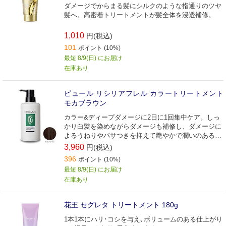
ダメージでからまる髪にシルクのような指通りのツヤ
髪へ。高密着トリートメントが髪全体を浸透補修。
1,010
円(税込)
101
ポイント (10%)
最短 8/9(日) にお届け
在庫あり
ピュール リシリアフレル カラートリートメント
モカブラウン
カラー&ディープダメージに2日に1回集中ケア。しっ
かり白髪を染めながらダメージも補修し、ダメージに
よるうねりやパサつきを抑えて艶やかで潤いのあるま
とまる髪へ
3,960
円(税込)
396
ポイント (10%)
最短 8/9(日) にお届け
在庫あり
花王 セグレタ トリートメント 180g
1本1本にハリ･コシを与え､ボリュームのある仕上がり