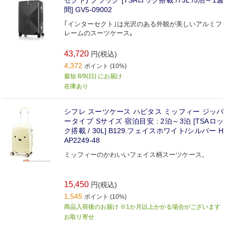
セクト) ブラック [TSAロック搭載 /73L /5泊～1週
間] GV5-09002
｢インターセクト｣は光沢のある外観が美しいアルミフ
レームのスーツケース｡
43,720
円(税込)
4,372
ポイント (10%)
最短 8/9(日) にお届け
在庫あり
シフレ スーツケース ハピタス ミッフィー ジッパ
ータイプ Sサイズ 宿泊目安 : 2泊～3泊 [TSAロッ
ク搭載 / 30L] B129.フェイスホワイト/シルバー H
AP2249-48
ミッフィーのかわいいフェイス柄スーツケース。
15,450
円(税込)
1,545
ポイント (10%)
商品入荷後のお届け ※1か月以上かかる場合がございます
お取り寄せ