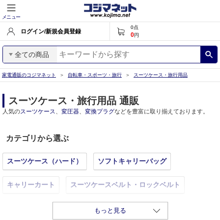
メニュー
0
点
ログイン/新規会員登録
0
円
全ての商品
家電通販のコジマネット
自転車・スポーツ・旅行
スーツケース・旅行用品
スーツケース・旅行用品 通販
人気の
スーツケース
、
変圧器
、
変換プラグ
などを豊富に取り揃えております。
カテゴリから選ぶ
スーツケース（ハード）
ソフトキャリーバッグ
キャリーカート
スーツケースベルト・ロックベルト
ネームタグ
変圧器
変換プラグ
旅行用コスメ
もっと見る