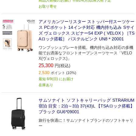
商品入荷後のお届け ※8/24(月)以降入荷予定
お取り寄せ
アメリカンツーリスター ストッパー付スーツケー
ス PCポケット 14インチ対応 機内持ち込み Sサイ
ズ ヴェロックス スピナー54 EXP ( VELOX ) ［TS
Aロック搭載］ パステルピンク UN8＊20001
ワンプッシュブレーキ搭載。機内持ち込み対応の多機
能でお洒落なフロントオープンスーツケース「VELO
X(ヴェロックス)」
25,300
円(税込)
2,530
ポイント (10%)
最短 8/9(日) にお届け
在庫あり
サムソナイト ソフトキャリーバッグ STRARIUM
宿泊 目安：2泊～3泊 37(43)L 【TSAロック搭載】
ブラック GU6*09001
旅行を快適に！サムソナイトブランドのソフトキャリ
ー