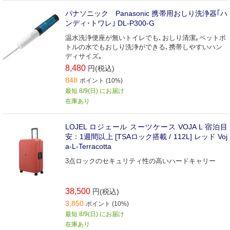
パナソニック Panasonic 携帯用おしり洗浄器｢ハ
ンディ･トワレ｣ DL-P300-G
温水洗浄便座が無いトイレでも､おしり清潔｡ペットボ
トルの水でもおしり洗浄ができる､携帯しやすいハン
ディサイズ｡
8,480
円(税込)
848
ポイント (10%)
最短 8/9(日) にお届け
在庫あり
LOJEL ロジェール スーツケース VOJA L 宿泊目
安：1週間以上 [TSAロック搭載 / 112L] レッド Voj
a-L-Terracotta
3点ロックのセキュリティ性の高いハードキャリー
38,500
円(税込)
3,850
ポイント (10%)
最短 8/9(日) にお届け
在庫あり