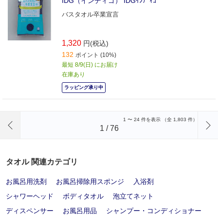
IDG（インディゴ） IDGｲﾝﾃﾞｨｺﾞ
バスタオル卒業宣言
1,320
円(税込)
132
ポイント (10%)
最短 8/9(日) にお届け
在庫あり
ラッピング承り中
前のページへ
1
〜
24
件を表示 （全
1,803
件）
1
/
76
タオル 関連カテゴリ
お風呂用洗剤
お風呂掃除用スポンジ
入浴剤
シャワーヘッド
ボディタオル
泡立てネット
ディスペンサー
お風呂用品
シャンプー・コンディショナー