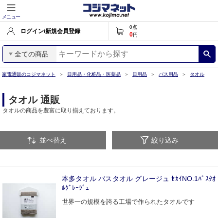
メニュー
0
点
ログイン/新規会員登録
0
円
全ての商品
家電通販のコジマネット
日用品・化粧品・医薬品
日用品
バス用品
タオル
タオル 通販
タオルの商品を豊富に取り揃えております。
並べ替え
絞り込み
本多タオル バスタオル グレージュ ｾｶｲNO.1ﾊﾞｽﾀｵ
ﾙｸﾞﾚｰｼﾞｭ
世界一の規模を誇る工場で作られたタオルです