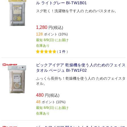
ル ライトグレー BI-TW1B01
スグ乾く！洗濯物を干す人の ためのバスタオル。
1,280
円(税込)
128
ポイント (10%)
最短 8/9(日) にお届け
在庫あり
（
1
件
）
ビックアイデア 乾燥機を使う人のためのフェイス
タオル ベージュ BI-TW1F02
ふっくら長持ち！乾燥機を使う人の ためのフェイスタ
オル。
480
円(税込)
48
ポイント (10%)
最短 8/9(日) にお届け
在庫あり