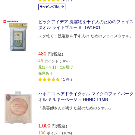
ラッピング承り中
ビックアイデア 洗濯物を干す人のためのフェイス
タオル ライトブルー BI-TW1F01
スグ乾く！洗濯物を干す人の ためのフェイスタオル。
480
円(税込)
48
ポイント (10%)
最短 8/9(日) にお届け
在庫あり
（
1
件
）
ハホニコ ヘアドライタオル マイクロファイバータ
オル ミルキーベージュ HHNC-T1MB
「美容師さんが考えた髪のためのタオル」
1,000
円(税込)
100
ポイント (10%)