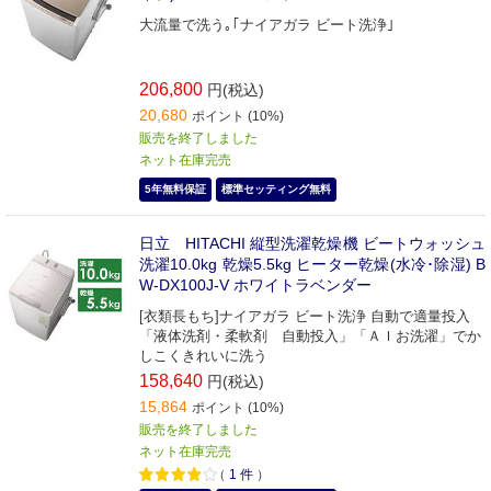
大流量で洗う｡｢ナイアガラ ビート洗浄｣
206,800
円(税込)
20,680
ポイント (10%)
販売を終了しました
ネット在庫完売
5年無料保証
標準セッティング無料
日立 HITACHI 縦型洗濯乾燥機 ビートウォッシュ
洗濯10.0kg 乾燥5.5kg ヒーター乾燥(水冷･除湿) B
W-DX100J-V ホワイトラベンダー
[衣類長もち]ナイアガラ ビート洗浄 自動で適量投入
「液体洗剤・柔軟剤 自動投入」「ＡＩお洗濯」でか
しこくきれいに洗う
158,640
円(税込)
15,864
ポイント (10%)
販売を終了しました
ネット在庫完売
（
1
件
）