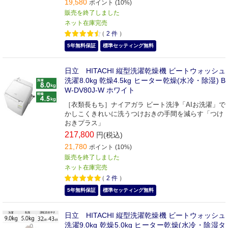
19,580
ポイント (10%)
販売を終了しました
ネット在庫完売
（
2
件
）
5年無料保証
標準セッティング無料
日立 HITACHI 縦型洗濯乾燥機 ビートウォッシュ
洗濯8.0kg 乾燥4.5kg ヒーター乾燥(水冷・除湿) B
W-DV80J-W ホワイト
［衣類長もち］ナイアガラ ビート洗浄「AIお洗濯」で
かしこくきれいに洗うつけおきの手間を減らす「つけ
おきプラス」
217,800
円(税込)
21,780
ポイント (10%)
販売を終了しました
ネット在庫完売
（
2
件
）
5年無料保証
標準セッティング無料
日立 HITACHI 縦型洗濯乾燥機 ビートウォッシュ
洗濯9.0kg 乾燥5.0kg ヒーター乾燥(水冷・除湿タ