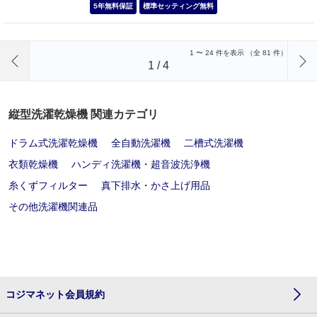
5年無料保証
標準セッティング無料
前のページへ
1
〜
24
件を表示 （全
81
件）
1
/
4
縦型洗濯乾燥機 関連カテゴリ
ドラム式洗濯乾燥機
全自動洗濯機
二槽式洗濯機
衣類乾燥機
ハンディ洗濯機・超音波洗浄機
糸くずフィルター
真下排水・かさ上げ用品
その他洗濯機関連品
コジマネット会員規約