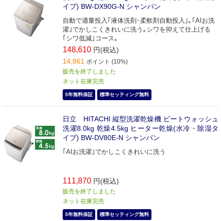
イプ) BW-DX90G-N シャンパン
自動で適量投入｢液体洗剤･柔軟剤自動投入｣｡｢AIお洗
濯｣でかしこくきれいに洗う｡シワを抑えて仕上げる
｢シワ低減｣コース｡
148,610
円(税込)
14,861
ポイント (10%)
販売を終了しました
ネット在庫完売
5年無料保証
標準セッティング無料
日立 HITACHI 縦型洗濯乾燥機 ビートウォッシュ
洗濯8.0kg 乾燥4.5kg ヒーター乾燥(水冷・除湿タ
イプ) BW-DV80E-N シャンパン
｢AIお洗濯｣でかしこくきれいに洗う
111,870
円(税込)
販売を終了しました
ネット在庫完売
5年無料保証
標準セッティング無料