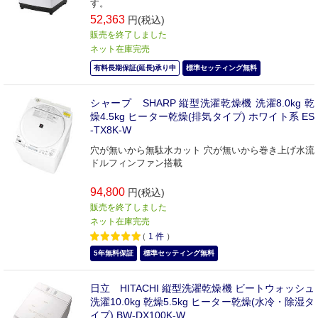
す。
52,363
円(税込)
販売を終了しました
ネット在庫完売
有料長期保証(延長)承り中
標準セッティング無料
シャープ SHARP 縦型洗濯乾燥機 洗濯8.0kg 乾
燥4.5kg ヒーター乾燥(排気タイプ) ホワイト系 ES
-TX8K-W
穴が無いから無駄水カット 穴が無いから巻き上げ水流
ドルフィンファン搭載
94,800
円(税込)
販売を終了しました
ネット在庫完売
（
1
件
）
5年無料保証
標準セッティング無料
日立 HITACHI 縦型洗濯乾燥機 ビートウォッシュ
洗濯10.0kg 乾燥5.5kg ヒーター乾燥(水冷・除湿タ
イプ) BW-DX100K-W