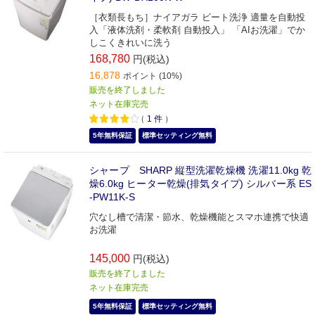
［衣類長もち］ナイアガラ ビート洗浄 適量を自動投
入「液体洗剤・柔軟剤 自動投入」 「AIお洗濯」でか
しこくきれいに洗う
168,780
円(税込)
16,878
ポイント (10%)
販売を終了しました
ネット在庫完売
（
1
件
）
5年無料保証
標準セッティング無料
シャープ SHARP 縦型洗濯乾燥機 洗濯11.0kg 乾
燥6.0kg ヒーター乾燥(排気タイプ) シルバー系 ES
-PW11K-S
穴なし槽で清潔・節水、乾燥機能とスマホ連携で快適
お洗濯
145,000
円(税込)
販売を終了しました
ネット在庫完売
5年無料保証
標準セッティング無料