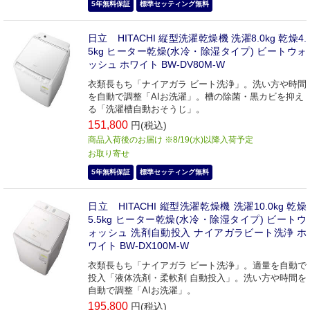
5年無料保証
標準セッティング無料
日立 HITACHI 縦型洗濯乾燥機 洗濯8.0kg 乾燥4.
5kg ヒーター乾燥(水冷・除湿タイプ) ビートウォ
ッシュ ホワイト BW-DV80M-W
衣類長もち「ナイアガラ ビート洗浄」。洗い方や時間
を自動で調整「AIお洗濯」。槽の除菌・黒カビを抑え
る「洗濯槽自動おそうじ」。
151,800
円(税込)
商品入荷後のお届け ※8/19(水)以降入荷予定
お取り寄せ
5年無料保証
標準セッティング無料
日立 HITACHI 縦型洗濯乾燥機 洗濯10.0kg 乾燥
5.5kg ヒーター乾燥(水冷・除湿タイプ) ビートウ
ォッシュ 洗剤自動投入 ナイアガラビート洗浄 ホ
ワイト BW-DX100M-W
衣類長もち「ナイアガラ ビート洗浄」。適量を自動で
投入「液体洗剤・柔軟剤 自動投入」。洗い方や時間を
自動で調整「AIお洗濯」。
195,800
円(税込)