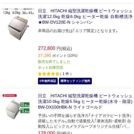
日立 HITACHI 縦型洗濯乾燥機 ビートウォッシュ
洗濯12.0kg 乾燥6.0kg ヒーター乾燥 自動槽洗浄
★BW-DV120E-N シャンパン
本商品のお届け先は｢エリア限定｣となります｡
272,800
円(税込)
27,280
ポイント (10%)
販売を終了しました
ネット在庫完売
（
1
件
）
5年無料保証
標準セッティング無料
日立 HITACHI 縦型洗濯乾燥機 ビートウォッシュ
洗濯10.0kg 乾燥5.5kg ヒーター乾燥(水冷・除湿)
BW-DX100HBK-N ライトゴールド
予洗いの手間を減らす洗浄力｢ナイアガラビート洗浄｣
搭載したモデル｡自動で適量投入｢液体洗剤･柔軟剤 自
動投入｣｡ビックカメラグループオリジナル仕様｢パッ
ク型液体洗剤コース｣｡
178,000
円(税込)