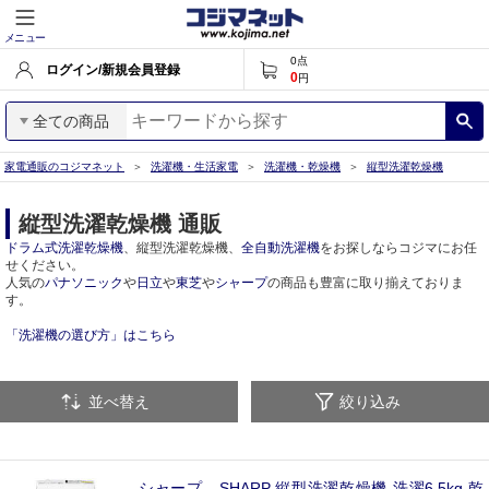
メニュー
0
点
ログイン/新規会員登録
0
円
全ての商品
家電通販のコジマネット
洗濯機・生活家電
洗濯機・乾燥機
縦型洗濯乾燥機
縦型洗濯乾燥機 通販
ドラム式洗濯乾燥機
、縦型洗濯乾燥機、
全自動洗濯機
をお探しならコジマにお任
せください。
人気の
パナソニック
や
日立
や
東芝
や
シャープ
の商品も豊富に取り揃えておりま
す。
「洗濯機の選び方」はこちら
並べ替え
絞り込み
シャープ SHARP 縦型洗濯乾燥機 洗濯6.5kg 乾