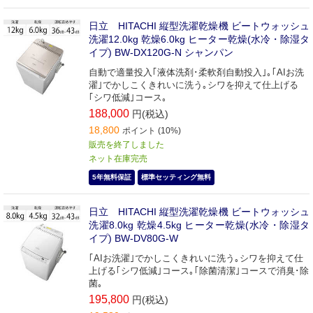
日立 HITACHI 縦型洗濯乾燥機 ビートウォッシュ
洗濯12.0kg 乾燥6.0kg ヒーター乾燥(水冷・除湿タ
イプ) BW-DX120G-N シャンパン
自動で適量投入｢液体洗剤･柔軟剤自動投入｣｡｢AIお洗
濯｣でかしこくきれいに洗う｡シワを抑えて仕上げる
｢シワ低減｣コース｡
188,000
円(税込)
18,800
ポイント (10%)
販売を終了しました
ネット在庫完売
5年無料保証
標準セッティング無料
日立 HITACHI 縦型洗濯乾燥機 ビートウォッシュ
洗濯8.0kg 乾燥4.5kg ヒーター乾燥(水冷・除湿タ
イプ) BW-DV80G-W
｢AIお洗濯｣でかしこくきれいに洗う｡シワを抑えて仕
上げる｢シワ低減｣コース｡｢除菌清潔｣コースで消臭･除
菌｡
195,800
円(税込)