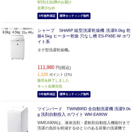
8/15(土)以降のお届け
在庫少なめ
5年無料保証
標準セッティング無料
シャープ SHARP 縦型洗濯乾燥機 洗濯8.0kg 乾
燥4.5kg ヒーター乾燥 穴なし槽 ES-PX8E-W ホワ
イト系
タテ型洗濯乾燥機｡
111,980
円(税込)
1,120
ポイント (1%)
販売を終了しました
ネット在庫完売
5年無料保証
標準セッティング無料
ツインバード TWINBIRD 全自動洗濯機 洗濯9.0k
g 洗剤自動投入 ホワイト WM-EA90W
WMEA90Wは、液体洗剤・柔軟剤自動投入機能付きで
洗濯の負担を軽減するゆとりのある容量の洗濯機で