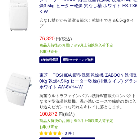
燥3.5kg ヒーター乾燥 穴なし槽 ホワイト ES-TX6
K-W
穴なし槽だから清潔＆節水！乾燥もできる6.5kgタイ
プ
76,320
円(税込)
商品入荷後のお届け ※9月上旬以降入荷予定
お取り寄せ
5年無料保証
標準セッティング無料
東芝 TOSHIBA 縦型洗濯乾燥機 ZABOON 洗濯8.
0Kg 乾燥4.5Kg ヒーター乾燥(排気タイプ) グラン
ホワイト AW-8VH4-W
抗菌ウルトラファインバブル洗浄W搭載のコンパクト
なタテ型洗濯乾燥機。温か洗いコースで繊維の奥に入
り込んだガンコな汚れをキレイに落とします。
100,872
円(税込)
商品入荷後のお届け ※9月上旬以降入荷予定
お取り寄せ
（
3
件
）