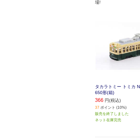
場!
タカラトミー トミカ No
650形(箱)
366
円(税込)
37
ポイント (10%)
販売を終了しました
ネット在庫完売