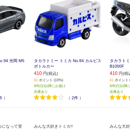
.94 光岡 M5
タカラトミー トミカ No.84 カルピス
タカラトミー
ボトルカー
B1000F
410
410
円(税込)
円(税
41
ポイント (10%)
41
ポイント (
8/9(日)以降にお届け
8/9(日)以
在庫あり
在庫あり
件
）
（
2
件
）
カになって登
みんな大好きトミカ!!
みんな大好