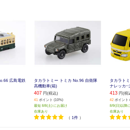
.66 広島電鉄
タカラトミー トミカ No.96 自衛隊
タカラトミ
高機動車(箱)
ナレッカｰ
407
413
円(税込)
円(税
41
ポイント (10%)
42
ポイント (
最短 8/8(土) にお届け
8/9(日)以
在庫あり
在庫あり
（
1
件
）