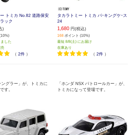
 トミカ No.82 道路保安
タカラトミー トミカ パｰキングケｰス
ラック
24
1,680
込)
円(税込)
10%)
168
ポイント (10%)
しました
最短 8/8(土) にお届け
完売
在庫あり
（
2
件
）
（
2
件
）
ラングラー」が、トミカに
「ホンダ NSX パトロールカー」が、
です。
トミカになって登場です。