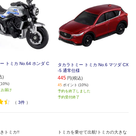
 トミカ No.64 ホンダ C
タカラトミー トミカ No.6 マツダ CX
-5 通常仕様
込)
445
円(税込)
10%)
45
ポイント (10%)
降にお届け
予約を終了しました
予約受付終了
（
3
件
）
きトミカ!!
トミカを乗せて出航!トミカの大きな