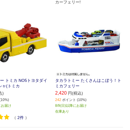
カーフェリー!
ー トミカ NO5トヨタダイ
タカラトミー たくさんはこぼう！ト
シャ(トミカ
ミカフェリー
2,420
込)
円(税込)
10%)
242
ポイント (10%)
降にお届け
8/9(日)以降にお届け
在庫あり
（
2
件
）