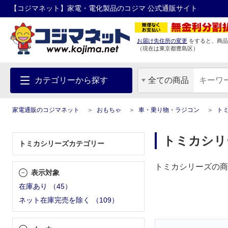
【コジマネット】家電・電化製品のコジマ 公式通販サイト
お届け先住所の変更
をすると、商品
（現在は
東京都
豊島区
）
カテゴリーから探す
全ての商品
家電通販のコジマネット
おもちゃ
車・乗り物・ラジコン
ト
トミカシリ
トミカシリーズカテゴリー
トミカシリーズの商
表示対象
在庫あり
（
45
）
ネット在庫完売を除く
（
109
）