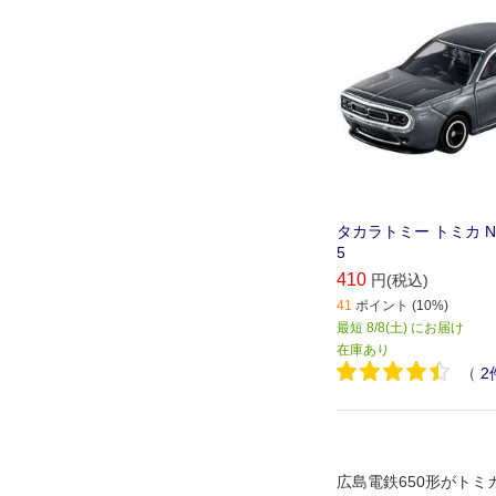
タカラトミー トミカ No
5
410
円(税込)
41
ポイント (10%)
最短 8/8(土) にお届け
在庫あり
（
2
広島電鉄650形がトミ