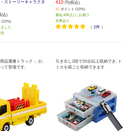
トイ・ストーリーキャラクタ
410
円(税込)
)
41
ポイント (10%)
税込)
最短 8/8(土) にお届け
在庫あり
(10%)
（
2
件
）
しました
完売
用品運搬トラック 」が、
引き出し2段で20台以上収納でき､ト
って登場です。
ミカを箱ごと収納できます