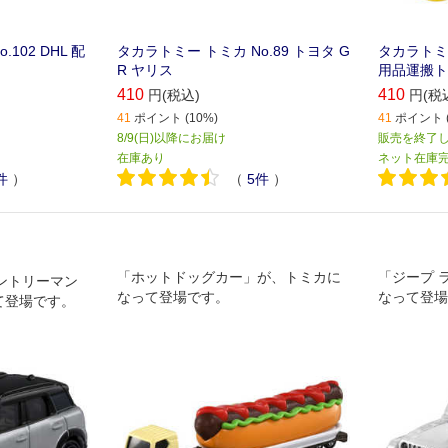
102 DHL 配
タカラトミー トミカ No.89 トヨタ G
タカラトミー
R ヤリス
用品運搬ト
410
410
円(税込)
円(税
41
ポイント (10%)
41
ポイント (
8/9(日)以降にお届け
販売を終了
在庫あり
ネット在庫
件
）
（
5
件
）
「ホットドッグカー」が、トミカに
「ジープ 
カントリーマン
なって登場です。
なって登場
って登場です。