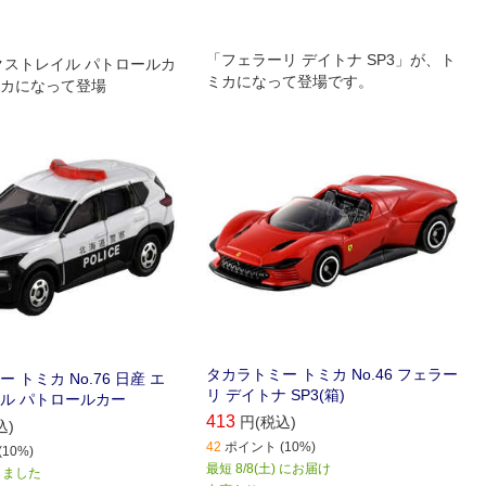
「フェラーリ デイトナ SP3」が、ト
クストレイル パトロールカ
ミカになって登場です。
カになって登場
タカラトミー トミカ No.46 フェラー
 トミカ No.76 日産 エ
リ デイトナ SP3(箱)
ル パトロールカー
413
円(税込)
込)
42
ポイント (10%)
10%)
最短 8/8(土) にお届け
しました