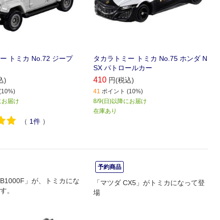
 トミカ No.72 ジープ
タカラトミー トミカ No.75 ホンダ N
SX パトロールカー
410
込)
円(税込)
10%)
41
ポイント (10%)
降にお届け
8/9(日)以降にお届け
在庫あり
（
1
件
）
予約商品
B1000F」が、トミカにな
「マツダ CX5」がトミカになって登
す。
場