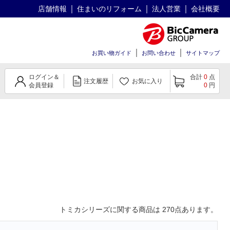
店舗情報
住まいのリフォーム
法人営業
会社概要
お買い物ガイド
お問い合わせ
サイトマップ
ログイン＆
合計
0
点
注文履歴
お気に入り
会員登録
0
円
トミカシリーズ
に関する商品は
270
点あります。