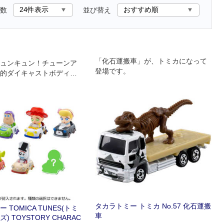
数
並び替え
「化石運搬車」が、トミカになって
ュンキュン！チューンア
登場です。
的ダイキャストボディに
ーが乗車してかわいくチ
プされたシリーズ“TOMIC
S”に「トイ・ストーリー」の
ーが登場！
タカラトミー トミカ No.57 化石運搬
 TOMICA TUNES(トミ
車
) TOYSTORY CHARAC