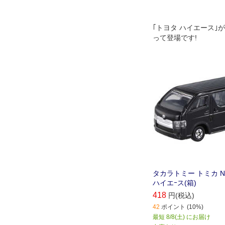
｢トヨタ ハイエース｣
って登場です!
タカラトミー トミカ No
ハイエｰス(箱)
418
円(税込)
42
ポイント (10%)
最短 8/8(土) にお届け