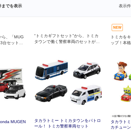
件までを表示
表示件
NEW
“トミカギフトセット”から、トミカ
から、「MUG
トミカをキ
タウンで働く警察車両のセットが登
む3台セットが
ップ！本格
場！
キャラクタ
ューンアッ
A TUNE
キャラクタ
タカラトミー トミカタウンをパトロ
nda MUGEN
タカラトミー
ール！ トミカ警察車両セット
カチューンズ