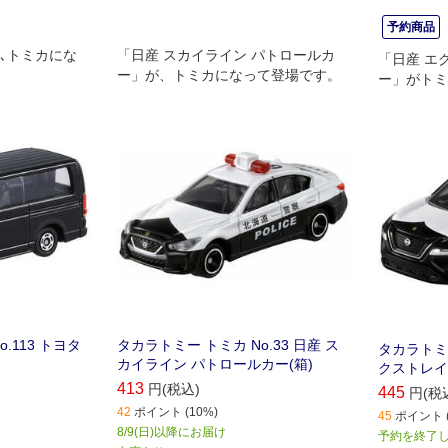
予約商品
が､トミカにな
「日産 スカイライン パトロールカ
「日産 エ
ー」が、トミカになって登場です。
ー」がトミ
.113 トヨタ
タカラトミー トミカ No.33 日産 ス
タカラトミー
カイライン パトロールカー(箱)
クストレイ
413
円(税込)
445
円(税
42
ポイント (10%)
45
ポイント (
8/9(日)以降にお届け
予約を終了