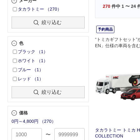
メーカー
270
件中
1
〜
24
タカラトミー
（
270
）
絞り込む
予約商品
“トミカギフトセット”
色
EN」仕様の車両を含
ブラック
（
1
）
登場！
ホワイト
（
1
）
ブルー
（
1
）
レッド
（
1
）
絞り込む
価格
0円～4,800円
（
270
）
タカラトミー トミカ Ho
〜
COLLECTION