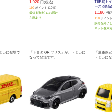
TERS(
1,920
円(税込)
ーズ)(単品
192
ポイント (10%)
1,180
円(
最短 8/8(土) にお届け
在庫あり
118
ポイント 
販売を終了
ネット在庫
トミカに登場で
「トヨタ GR ヤリス」が、トミカに
「道路保安
なって登場です。
トミカにな