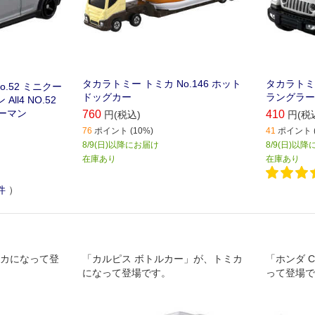
タカラトミー トミカ No.146 ホット
タカラトミー
.52 ミニクー
ドッグカー
ラングラー
ll4 NO.52
ーマン
760
410
円(税込)
円(税
76
ポイント (10%)
41
ポイント (
8/9(日)以降にお届け
8/9(日)以
在庫あり
在庫あり
件
）
ミカになって登
「カルピス ボトルカー」が、トミカ
「ホンダ C
になって登場です。
って登場で