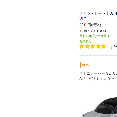
タカラトミー トミカ No.
送車
410
円(税込)
41
ポイント (10%)
最短 8/8(土) にお届け
在庫あり
（
2
NEW
「ミニクーパー SE 
All4」がトミカにな