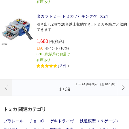
在庫あり
タカラトミー トミカ パｰキングケｰス24
引き出し2段で20台以上収納でき､トミカを箱ごと収納
できます
1,680
円(税込)
168
ポイント (10%)
8/10(月)以降にお届け
在庫あり
（
2
件
）
前のページへ
1
〜
24
件を表示 （全
918
件）
1
/
39
トミカ 関連カテゴリ
プラレール
チョロQ
ゲキドライヴ
鉄道模型（Ｎゲージ）