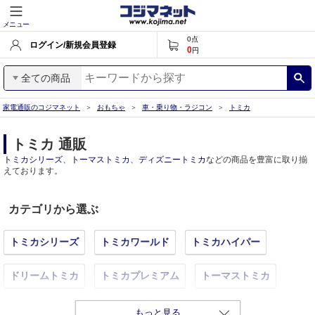
メニュー
0
点
ログイン/新規会員登録
0
円
全ての商品
家電通販のコジマネット
おもちゃ
車・乗り物・ラジコン
トミカ
トミカ 通販
トミカシリーズ
、
トーマストミカ
、
ディズニートミカ
などの商品を豊富に取り揃
えております。
カテゴリから選ぶ
トミカシリーズ
トミカワールド
トミカハイパー
ドリームトミカ
トミカプレミアム
トーマストミカ
ディズニートミカ
トミカリミテッドヴィンテージ
もっと見る