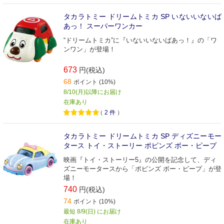
タカラトミー ドリームトミカ SP いないいないば
あっ！ スーパーワンカー
“ドリームトミカ”に『いないいないばあっ！』の「ワ
ンワン」が登場！
673
円(税込)
68
ポイント (10%)
8/10(月)以降にお届け
在庫あり
（
2
件
）
タカラトミー ドリームトミカ SP ディズニーモー
タース トイ・ストーリー ポピンズ ボー・ピープ
映画『トイ・ストーリー5』の公開を記念して、ディ
ズニーモータースから「ポピンズ ボー・ピープ」が登
場！
740
円(税込)
74
ポイント (10%)
最短 8/9(日) にお届け
在庫あり