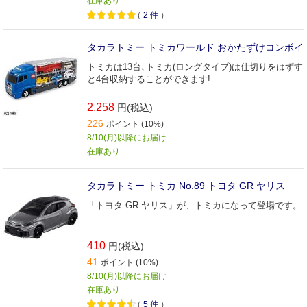
在庫あり
（
2
件
）
タカラトミー トミカワールド おかたずけコンボイ
トミカは13台､トミカ(ロングタイプ)は仕切りをはずす
と4台収納することができます!
2,258
円(税込)
226
ポイント (10%)
8/10(月)以降にお届け
在庫あり
タカラトミー トミカ No.89 トヨタ GR ヤリス
「トヨタ GR ヤリス」が、トミカになって登場です。
410
円(税込)
41
ポイント (10%)
8/10(月)以降にお届け
在庫あり
（
5
件
）