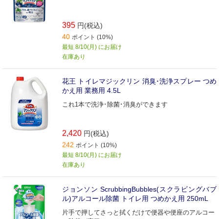
395
円(税込)
40
ポイント (10%)
最短 8/10(月) にお届け
在庫あり
花王 トイレマジックリン 消臭･洗浄スプレー つめ
かえ用 業務用 4.5L
これ1本で洗浄･除菌･消臭ができます
2,420
円(税込)
242
ポイント (10%)
最短 8/10(月) にお届け
在庫あり
ジョンソン ScrubbingBubbles(スクラビングバブ
ル)アルコール除菌 トイレ用 つめかえ用 250mL
片手で押してさっと拭くだけで便器や便座のアルコー