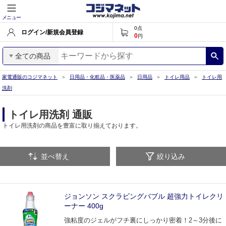
メニュー
0
点
ログイン/新規会員登録
0
円
全ての商品
家電通販のコジマネット
日用品・化粧品・医薬品
日用品
トイレ用品
トイレ用
洗剤
トイレ用洗剤 通販
トイレ用洗剤の商品を豊富に取り揃えております。
並べ替え
絞り込み
ジョンソン スクラビングバブル 超強力トイレクリ
ーナー 400g
強粘度のジェルがフチ裏にしっかり密着！2～3分後に