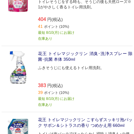
トイレそうじをする時も、そうじの後も天然ローズ※
1がやさしく香るトイレ用洗剤。
404
円(税込)
41
ポイント (10%)
最短 8/10(月) にお届け
在庫あり
花王 トイレマジックリン 消臭･洗浄スプレー 除
菌･抗菌 本体 350ml
ふきそうじにも使えるトイレ用洗剤。
383
円(税込)
39
ポイント (10%)
最短 8/10(月) にお届け
在庫あり
花王 トイレマジックリン こすらずスッキリ泡パッ
ク サボン＆シトラスの香り つめかえ用 660ml
トイレは泡パックでほったらかし掃除！消臭も♪※便