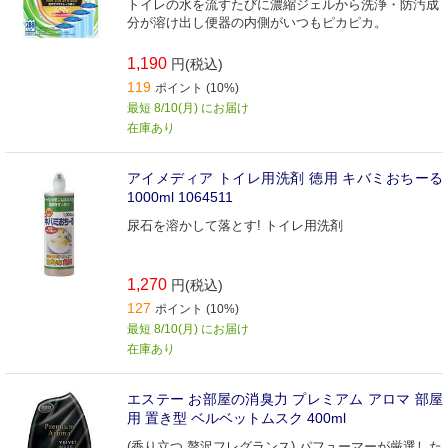
トイレの水を流すたびに濃縮ジェルから洗浄・防汚成
分が溶け出し便器の内側がいつもピカピカ。
1,190
円(税込)
119
ポイント (10%)
最短 8/10(月) にお届け
在庫あり
アイメディア トイレ用洗剤 徳用 キバミおちーる
1000ml 1064511
尿石を溶かして落とす! トイレ用洗剤
1,270
円(税込)
127
ポイント (10%)
最短 8/10(月) にお届け
在庫あり
エステー お部屋の消臭力 プレミアム アロマ 部屋
用 置き型 ベルベットムスク 400ml
(香り立つ 贅沢フレグランス) パフューマーが厳選した