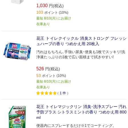
1,030
円(税込)
103
ポイント (10%)
最短 8/10(月) にお届け
在庫あり
花王 トイレクイックル 消臭ストロング フレッシ
ュハーブの香り つめかえ用 20枚入
汚れはもちろん､手強い尿臭･便臭も1枚でスッキリ!洗
浄液たっぷりの1枚で広い面積まで拭きやすい!
526
円(税込)
53
ポイント (10%)
最短 8/10(月) にお届け
在庫あり
（
1
件
）
花王 トイレマジックリン 消臭･洗浄スプレー 汚れ
予防プラス シトラスミントの香り つめかえ用 800
ml
便器内にスプレーするだけ※1でコーティング。