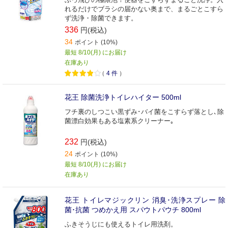
れるだけでブラシの届かない奥まで、まるごとこすら
ず洗浄・除菌できます。
336
円(税込)
34
ポイント (10%)
最短 8/10(月) にお届け
在庫あり
（
4
件
）
花王 除菌洗浄トイレハイター 500ml
フチ裏のしつこい黒ずみ･バイ菌をこすらず落とし､除
菌漂白効果もある塩素系クリーナー｡
232
円(税込)
24
ポイント (10%)
最短 8/10(月) にお届け
在庫あり
花王 トイレマジックリン 消臭･洗浄スプレー 除
菌･抗菌 つめかえ用 スパウトパウチ 800ml
ふきそうじにも使えるトイレ用洗剤。