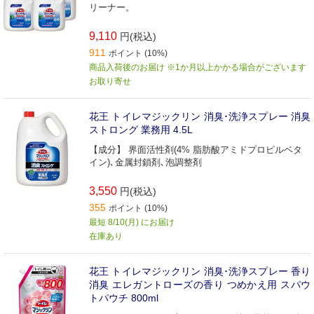
リーナー。
9,110
円(税込)
911
ポイント (10%)
商品入荷後のお届け ※1か月以上かかる場合がございます
お取り寄せ
花王 トイレマジックリン 消臭･洗浄スプレー 消臭
ストロング 業務用 4.5L
【成分】 界面活性剤(4% 脂肪酸アミドプロピルベタ
イン)､金属封鎖剤､泡調整剤
3,550
円(税込)
355
ポイント (10%)
最短 8/10(月) にお届け
在庫あり
花王 トイレマジックリン 消臭･洗浄スプレー 香り
消臭 エレガントローズの香り つめかえ用 スパウ
トパウチ 800ml