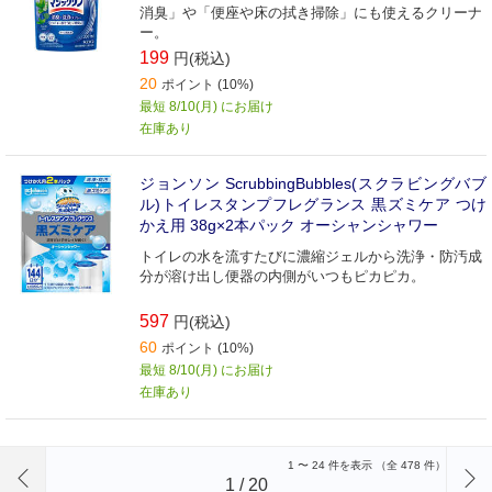
消臭」や「便座や床の拭き掃除」にも使えるクリーナ
ー。
199
円(税込)
20
ポイント (10%)
最短 8/10(月) にお届け
在庫あり
ジョンソン ScrubbingBubbles(スクラビングバブ
ル)トイレスタンプフレグランス 黒ズミケア つけ
かえ用 38g×2本パック オーシャンシャワー
トイレの水を流すたびに濃縮ジェルから洗浄・防汚成
分が溶け出し便器の内側がいつもピカピカ。
597
円(税込)
60
ポイント (10%)
最短 8/10(月) にお届け
在庫あり
前のページへ
1
〜
24
件を表示 （全
478
件）
1
/
20