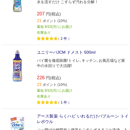
水を流すだけ こすらず汚れを分解！
207
円(税込)
21
ポイント (10%)
最短 8/10(月) にお届け
在庫あり
（
2
件
）
ユニリーバJCM ドメスト 500ml
バイ菌を徹底除菌!トイレ､キッチン､お風呂場など家
中の水回りで大活躍!
226
円(税込)
23
ポイント (10%)
最短 8/10(月) にお届け
在庫あり
（
1
件
）
アース製薬 らくハピ いれるだけバブルーン トイ
レボウル
ぶっ飛びの極限泡！便器をこすらずまるごと洗浄。入