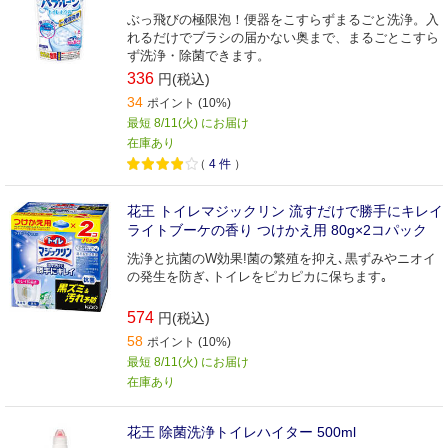
ぶっ飛びの極限泡！便器をこすらずまるごと洗浄。入
れるだけでブラシの届かない奥まで、まるごとこすら
ず洗浄・除菌できます。
336
円(税込)
34
ポイント (10%)
最短 8/11(火) にお届け
在庫あり
（
4
件
）
花王 トイレマジックリン 流すだけで勝手にキレイ
ライトブーケの香り つけかえ用 80g×2コパック
洗浄と抗菌のW効果!菌の繁殖を抑え､黒ずみやニオイ
の発生を防ぎ､トイレをピカピカに保ちます｡
574
円(税込)
58
ポイント (10%)
最短 8/11(火) にお届け
在庫あり
花王 除菌洗浄トイレハイター 500ml