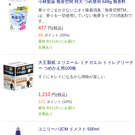
小林製薬 無香空間 特大 つめ替用 648g 無香料
香りでごまかさないニオイ吸着消臭「無香空間TM」
は、香りを一切使用していない無香タイプの消臭剤で
す。
477
円(税込)
48
ポイント (10%)
最短 8/11(火) にお届け
在庫あり
大王製紙 エリエール ミチガエル トイレクリーナ
ー つめかえ用100枚
すぐにキレイになるから掃除が楽しい
1,210
円(税込)
121
ポイント (10%)
最短 8/11(火) にお届け
在庫あり
ユニリーバJCM ドメスト 500ml