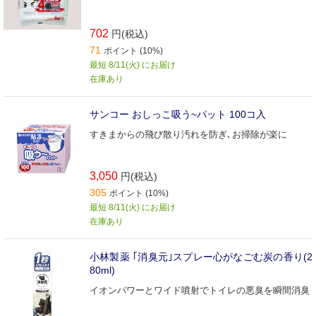
702
円(税込)
71
ポイント (10%)
最短 8/11(火) にお届け
在庫あり
サンコー おしっこ吸う~パット 100コ入
すきまからの飛び散り汚れを防ぎ､お掃除が楽に
3,050
円(税込)
305
ポイント (10%)
最短 8/11(火) にお届け
在庫あり
小林製薬 ｢消臭元｣スプレー心がなごむ炭の香り(2
80ml)
イオンパワーとワイド噴射でトイレの悪臭を瞬間消臭