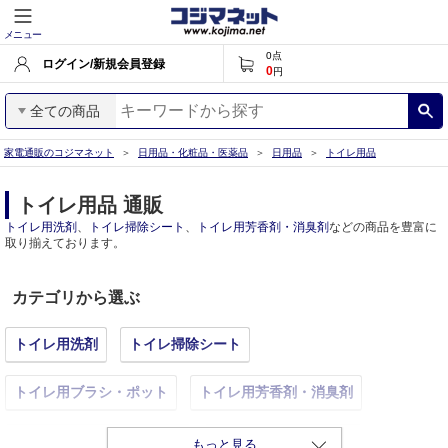
メニュー
0
点
ログイン/新規会員登録
0
円
全ての商品
家電通販のコジマネット
日用品・化粧品・医薬品
日用品
トイレ用品
トイレ用品 通販
トイレ用洗剤
、
トイレ掃除シート
、
トイレ用芳香剤・消臭剤
などの商品を豊富に
取り揃えております。
カテゴリから選ぶ
トイレ用洗剤
トイレ掃除シート
トイレ用ブラシ・ポット
トイレ用芳香剤・消臭剤
トイレマット・便座カバー
その他（トイレ用品）
もっと見る