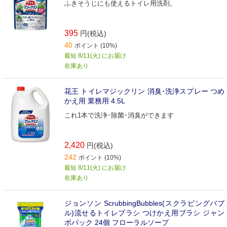
ふきそうじにも使えるトイレ用洗剤。
395
円(税込)
40
ポイント (10%)
最短 8/11(火) にお届け
在庫あり
花王 トイレマジックリン 消臭･洗浄スプレー つめ
かえ用 業務用 4.5L
これ1本で洗浄･除菌･消臭ができます
2,420
円(税込)
242
ポイント (10%)
最短 8/11(火) にお届け
在庫あり
ジョンソン ScrubbingBubbles(スクラビングバブ
ル)流せるトイレブラシ つけかえ用ブラシ ジャン
ボパック 24個 フローラルソープ