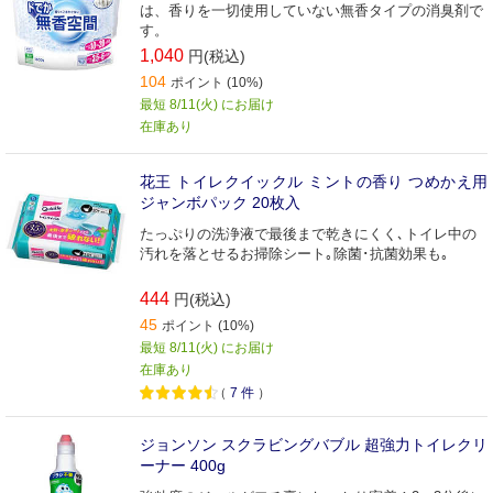
は、香りを一切使用していない無香タイプの消臭剤で
す。
1,040
円(税込)
104
ポイント (10%)
最短 8/11(火) にお届け
在庫あり
花王 トイレクイックル ミントの香り つめかえ用
ジャンボパック 20枚入
たっぷりの洗浄液で最後まで乾きにくく､トイレ中の
汚れを落とせるお掃除シート｡除菌･抗菌効果も｡
444
円(税込)
45
ポイント (10%)
最短 8/11(火) にお届け
在庫あり
（
7
件
）
ジョンソン スクラビングバブル 超強力トイレクリ
ーナー 400g