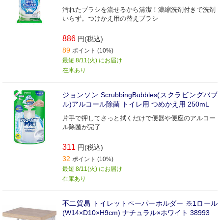
汚れたブラシを流せるから清潔！濃縮洗剤付きで洗剤
いらず。つけかえ用の替えブラシ
886
円(税込)
89
ポイント (10%)
最短 8/11(火) にお届け
在庫あり
ジョンソン ScrubbingBubbles(スクラビングバブ
ル)アルコール除菌 トイレ用 つめかえ用 250mL
片手で押してさっと拭くだけで便器や便座のアルコー
ル除菌が完了
311
円(税込)
32
ポイント (10%)
最短 8/11(火) にお届け
在庫あり
不二貿易 トイレットペーパーホルダー ※1ロール
(W14×D10×H9cm) ナチュラル×ホワイト 38993