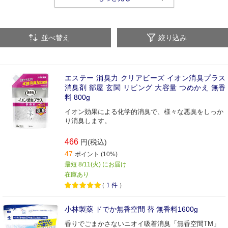
並べ替え
絞り込み
エステー 消臭力 クリアビーズ イオン消臭プラス
消臭剤 部屋 玄関 リビング 大容量 つめかえ 無香
料 800g
イオン効果による化学的消臭で、様々な悪臭をしっか
り消臭します。
466
円(税込)
47
ポイント (10%)
最短 8/11(火) にお届け
在庫あり
（
1
件
）
小林製薬 ドでか無香空間 替 無香料1600g
香りでごまかさないニオイ吸着消臭「無香空間TM」