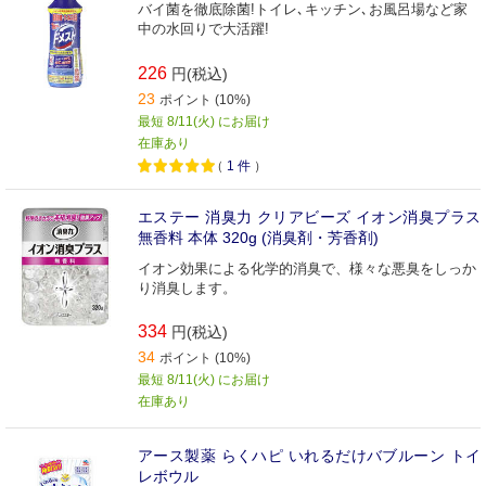
バイ菌を徹底除菌!トイレ､キッチン､お風呂場など家
中の水回りで大活躍!
226
円(税込)
23
ポイント (10%)
最短 8/11(火) にお届け
在庫あり
（
1
件
）
エステー 消臭力 クリアビーズ イオン消臭プラス
無香料 本体 320g (消臭剤・芳香剤)
イオン効果による化学的消臭で、様々な悪臭をしっか
り消臭します。
334
円(税込)
34
ポイント (10%)
最短 8/11(火) にお届け
在庫あり
アース製薬 らくハピ いれるだけバブルーン トイ
レボウル