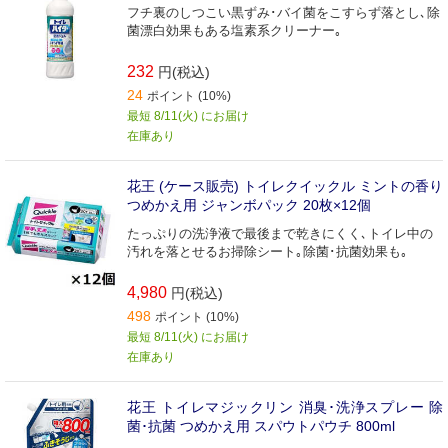
フチ裏のしつこい黒ずみ･バイ菌をこすらず落とし､除
菌漂白効果もある塩素系クリーナー｡
232
円(税込)
24
ポイント (10%)
最短 8/11(火) にお届け
在庫あり
花王 (ケース販売) トイレクイックル ミントの香り
つめかえ用 ジャンボパック 20枚×12個
たっぷりの洗浄液で最後まで乾きにくく､トイレ中の
汚れを落とせるお掃除シート｡除菌･抗菌効果も｡
4,980
円(税込)
498
ポイント (10%)
最短 8/11(火) にお届け
在庫あり
花王 トイレマジックリン 消臭･洗浄スプレー 除
菌･抗菌 つめかえ用 スパウトパウチ 800ml