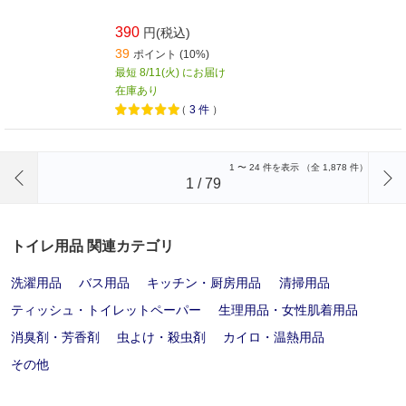
390
円(税込)
39
ポイント (10%)
最短 8/11(火) にお届け
在庫あり
（
3
件
）
前のページへ
1
〜
24
件を表示 （全
1,878
件）
1
/
79
トイレ用品 関連カテゴリ
洗濯用品
バス用品
キッチン・厨房用品
清掃用品
ティッシュ・トイレットペーパー
生理用品・女性肌着用品
消臭剤・芳香剤
虫よけ・殺虫剤
カイロ・温熱用品
その他