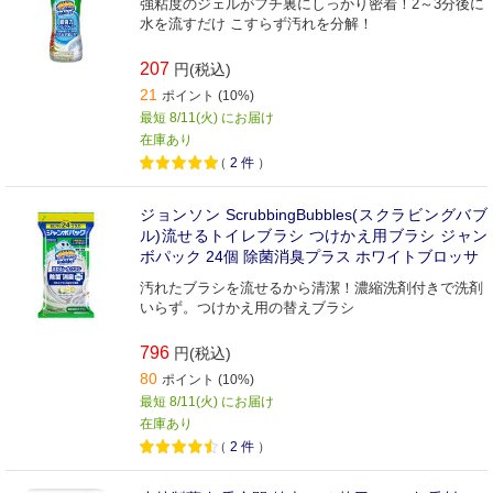
強粘度のジェルがフチ裏にしっかり密着！2～3分後に
水を流すだけ こすらず汚れを分解！
207
円(税込)
21
ポイント (10%)
最短 8/11(火) にお届け
在庫あり
（
2
件
）
ジョンソン ScrubbingBubbles(スクラビングバブ
ル)流せるトイレブラシ つけかえ用ブラシ ジャン
ボパック 24個 除菌消臭プラス ホワイトブロッサ
汚れたブラシを流せるから清潔！濃縮洗剤付きで洗剤
いらず。つけかえ用の替えブラシ
796
円(税込)
80
ポイント (10%)
最短 8/11(火) にお届け
在庫あり
（
2
件
）