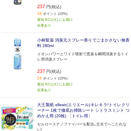
237
円(税込)
24
ポイント (10%)
最短 8/11(火) にお届け
在庫あり
小林製薬 消臭元スプレー香りでごまかさない無香
料 280ml
イオンパワーとワイド噴射で悪臭を瞬間消臭するトイ
レ用消臭スプレー
237
円(税込)
24
ポイント (10%)
最短 8/11(火) にお届け
在庫あり
大王製紙 elleair(エリエール)キレキラ!トイレクリ
ーナー 1枚で徹底お掃除シート シトラスミント つ
めかえ用 (20枚) 〔トイレ用〕
セルロースナノファイバーを配合｡丈夫でへこたれな
い!