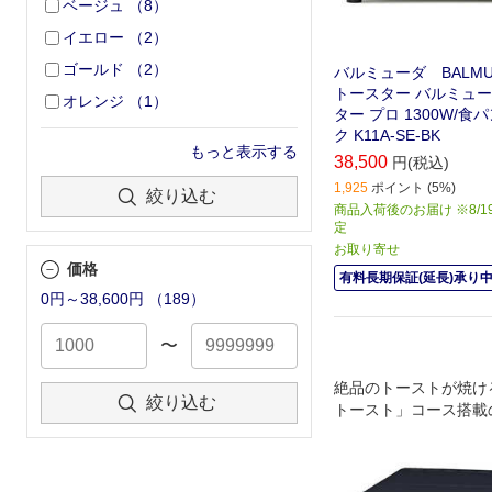
ベージュ
（
8
）
イエロー
（
2
）
ゴールド
（
2
）
バルミューダ BALMU
トースター バルミュー
オレンジ
（
1
）
ター プロ 1300W/食
ク K11A-SE-BK
もっと表示する
38,500
円(税込)
1,925
ポイント (5%)
絞り込む
商品入荷後のお届け ※8/1
定
お取り寄せ
価格
有料長期保証(延長)承り
0円～38,600円
（
189
）
〜
絶品のトーストが焼け
絞り込む
トースト」コース搭載
ーブントースター