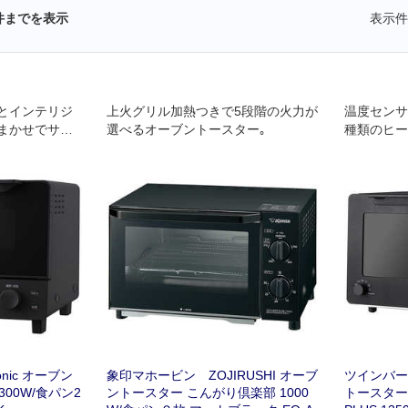
件までを表示
表示件
とインテリジ
上火グリル加熱つきで5段階の火力が
温度センサ
まかせでサク
選べるオーブントースター｡
種類のヒー
を実現｡ 多彩
で“焼きた
ーブン調理も
る、匠が見
nic オーブン
象印マホービン ZOJIRUSHI オーブ
ツインバード
300W/食パン2
ントースター こんがり倶楽部 1000
トースター