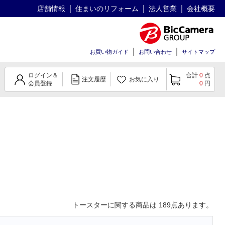
店舗情報
住まいのリフォーム
法人営業
会社概要
お買い物ガイド
お問い合わせ
サイトマップ
ログイン＆
合計
0
点
注文履歴
お気に入り
会員登録
0
円
トースター
に関する商品は
189
点あります。