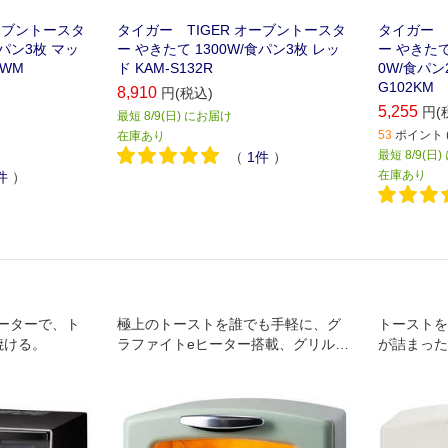
オーブントースタ
タイガー TIGER オーブントースタ
タイガー 
食パン3枚 マッ
ー やきたて 1300W/食パン3枚 レッ
ー やきたて
2WM
ド KAM-S132R
0W/食パン
G102KM
8,910
円(税込)
5,255
円(
最短 8/9(日) にお届け
53
ポイント (
在庫あり
最短 8/9(日
（
1
件
）
在庫あり
件
）
ーターで、ト
極上のトーストを誰でも手軽に、グ
トーストを
焼ける。
ラファイトeヒーター搭載、グリルパ
が詰まった
ンで料理の幅が広がるセラミック塗
枚焼きトー
装のグリルパンでお手入れ簡単、ト
ースト一度に4枚焼ける、22cmのピ
ザも焼ける