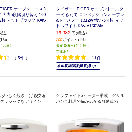
TIGER オーブントースタ
タイガー TIGER オーブントースタ
 火力5段階切り替え 100
ー やきたて コンベクションオーブン
2枚 マットブラック KAK-
&トースター 1312W/食パン4枚 マッ
トホワイト KAV-A130WM
19,982
税込)
円(税込)
1%)
200
ポイント (1%)
) にお届け
最短 8/9(日) にお届け
在庫あり
（
5
件
）
（
1
件
）
有料長期保証(延長)承り中
おいしく焼き上げる技術
グラファイトeヒーター搭載、グリル
クラシックなデザインの2
パンで料理の幅が広がる可動式の焼
スター。
網でお手入れ簡単、セラミック塗装
のグリルパンでお手入れ簡単、トー
スト一度に4枚焼ける22cmのピザも
焼ける