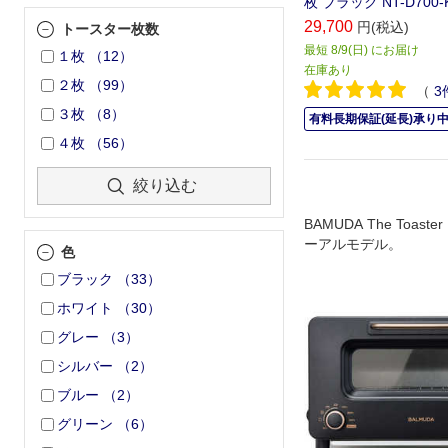
枚 ブラック NT-D700-
29,700
円(税込)
トースター枚数
最短 8/9(日) にお届け
１枚
（
12
）
在庫あり
２枚
（
99
）
（
3
３枚
（
8
）
有料長期保証(延長)承り
４枚
（
56
）
絞り込む
BAMUDA The Toast
ーアルモデル。
色
ブラック
（
33
）
ホワイト
（
30
）
グレー
（
3
）
シルバー
（
2
）
ブルー
（
2
）
グリーン
（
6
）