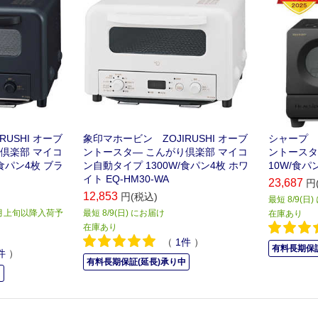
USHI オーブ
象印マホービン ZOJIRUSHI オーブ
シャープ 
倶楽部 マイコ
ントースタ― こんがり倶楽部 マイコ
ントースター
/食パン4枚 ブラ
ン自動タイプ 1300W/食パン4枚 ホワ
10W/食パン
イト EQ-HM30-WA
23,687
円
12,853
円(税込)
最短 8/9(日
0月上旬以降入荷予
最短 8/9(日) にお届け
在庫あり
在庫あり
（
1
件
）
有料長期保証
件
）
有料長期保証(延長)承り中
中