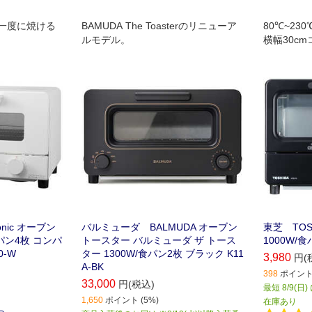
一度に焼ける
BAMUDA The Toasterのリニューア
80℃~2
ルモデル。
横幅30c
nic オーブン
バルミューダ BALMUDA オーブン
東芝 TOS
食パン4枚 コンパ
トースター バルミューダ ザ トース
1000W/食
0-W
ター 1300W/食パン2枚 ブラック K11
3,980
円(
A-BK
398
ポイント 
33,000
円(税込)
最短 8/9(日
1,650
ポイント (5%)
在庫あり