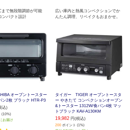
30℃まで無段階調節が可能
広い庫内と熱風コンベクションでか
mコンパクト設計
んたん調理、リベイクもおまかせ。
HIBA オーブントースター
タイガー TIGER オーブントースタ
パン2枚 ブラック HTR-P3
ー やきたて コンベクションオーブン
&トースター 1312W/食パン4枚 マッ
税込)
トブラック KAV-A130KM
(10%)
19,982
円(税込)
) にお届け
200
ポイント (1%)