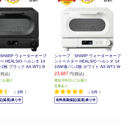
SHARP ウォーターオーブ
シャープ SHARP ウォーターオーブ
 HEALSIO ヘルシオ 14
ントースター HEALSIO ヘルシオ 14
2枚 ブラック AX-WT1 B
10W/食パン2枚 ホワイト AX-WT1 W
23,687
(税込)
円(税込)
) にお届け
最短 8/9(日) にお届け
在庫あり
（
3
件
）
（
5
件
）
(延長)承り中
有料長期保証(延長)承り中