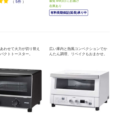
最短 8/9(日) にお届け
（
5
件
）
在庫あり
有料長期保証(延長)承り中
あわせて火力が切り替え
広い庫内と熱風コンベクションでか
パクトトースター。
んたん調理、リベイクもおまかせ。