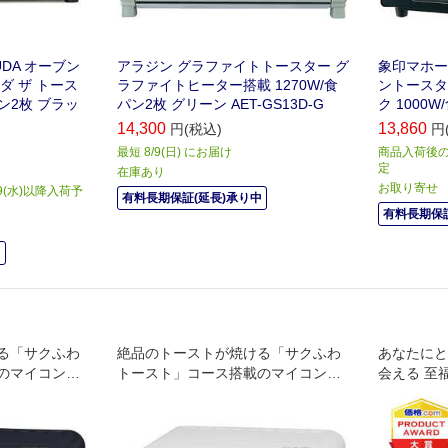
DA オーブン
アラジン グラファイトトースター グ
象印マホービ
ダ ザ トース
ラファイトヒーター搭載 1270W/食
ントースタ
パン2枚 ブラッ
パン2枚 グリーン AET-GS13D-G
ク 1000W
14,300
13,860
円(税込)
円
最短 8/9(日) にお届け
商品入荷後の
定
在庫あり
お取り寄せ
9(水)以降入荷予
有料長期保証(延長)承り中
有料長期保証
中
る「サクふわ
絶品のトーストが焼ける「サクふわ
あなたにと
のマイコンオ
トースト」コース搭載のマイコンオ
会える 至
ーブントースター