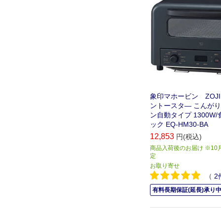
象印マホービン ZOJIR
ントースタ― こんがり
ン自動タイプ 1300W
ック EQ-HM30-BA
12,853
円(税込)
商品入荷後のお届け ※1
定
お取り寄せ
（
2
有料長期保証(延長)承り