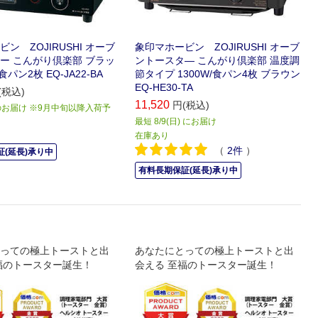
ン ZOJIRUSHI オーブ
象印マホービン ZOJIRUSHI オーブ
ー こんがり倶楽部 ブラッ
ントースタ― こんがり倶楽部 温度調
/食パン2枚 EQ-JA22-BA
節タイプ 1300W/食パン4枚 ブラウン
EQ-HE30-TA
(税込)
11,520
円(税込)
お届け ※9月中旬以降入荷予
最短 8/9(日) にお届け
在庫あり
（
2
件
）
(延長)承り中
有料長期保証(延長)承り中
っての極上トーストと出
あなたにとっての極上トーストと出
福のトースター誕生！
会える 至福のトースター誕生！