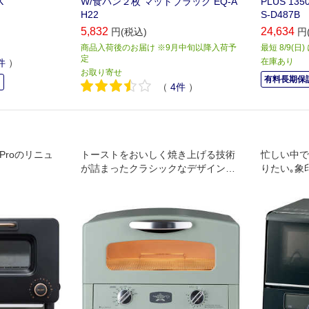
K
W/食パン２枚 マットブラック EQ-A
PLUS 13
H22
S-D487B
5,832
24,634
円(税込)
円
商品入荷後のお届け ※9月中旬以降入荷予
最短 8/9(日
定
在庫あり
件
）
お取り寄せ
有料長期保証
中
（
4
件
）
er Proのリニュ
トーストをおいしく焼き上げる技術
忙しい中で
が詰まったクラシックなデザインの2
りたい｡象
枚焼きトースター。
げ物もサク
感が楽しめ