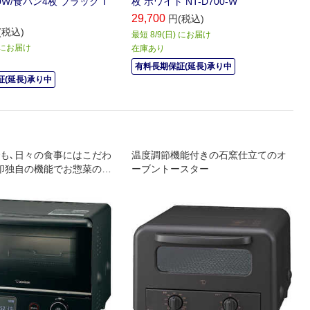
50W/食パン4枚 ブラック T
枚 ホワイト NT-D700-W
29,700
円(税込)
(税込)
最短 8/9(日) にお届け
) にお届け
在庫あり
有料長期保証(延長)承り中
(延長)承り中
も､日々の食事にはこだわ
温度調節機能付きの石窯仕立てのオ
印独自の機能でお惣菜の揚
ーブントースター
ッと揚げたてのような食
るオーブントースター｡