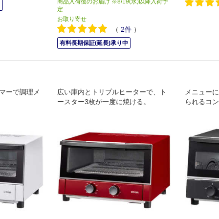
商品入荷後のお届け ※8/19(水)以降入荷予
中
定
お取り寄せ
（
2
件
）
有料長期保証(延長)承り中
イマーで調理メ
広い庫内とトリプルヒーターで、ト
メニューに
ースター3枚が一度に焼ける。
られるコン