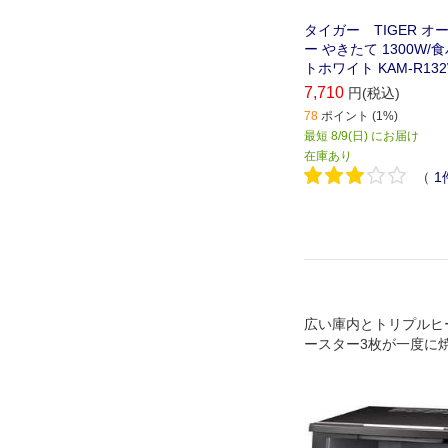
タイガー TIGER 
ー やきたて 1300W/
トホワイト KAM-R13
7,710
円(税込)
78
ポイント (1%)
最短 8/9(日) にお届け
在庫あり
（
1
広い庫内とトリプルヒ
ースター3枚が一度に