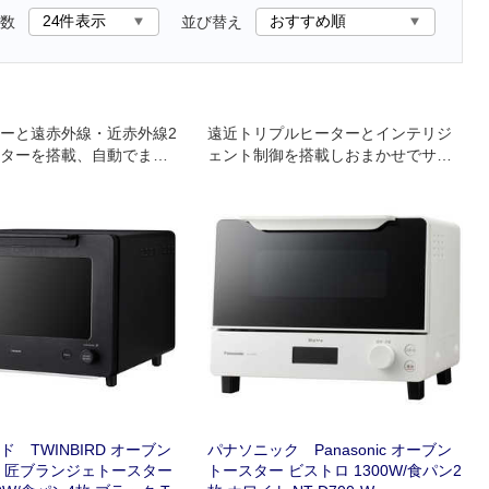
数
並び替え
ーと遠赤外線・近赤外線2
遠近トリプルヒーターとインテリジ
ターを搭載、自動でまる
ェント制御を搭載しおまかせでサク
て”のおいしさを実現す
ッと､ふんわりトーストを実現｡
守るトースター。
 TWINBIRD オーブン
パナソニック Panasonic オーブン
 匠ブランジェトースター
トースター ビストロ 1300W/食パン2