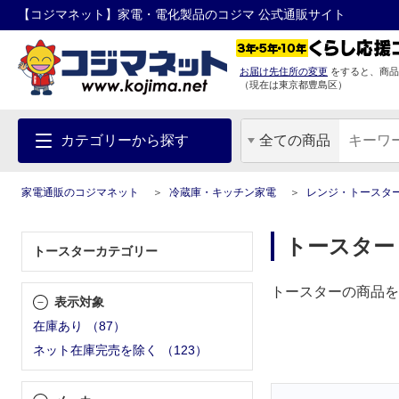
【コジマネット】家電・電化製品のコジマ 公式通販サイト
お届け先住所の変更
をすると、商品
（現在は
東京都
豊島区
）
カテゴリーから探す
全ての商品
家電通販のコジマネット
冷蔵庫・キッチン家電
レンジ・トースタ
トースター
トースターカテゴリー
トースターの商品を
表示対象
在庫あり
（
87
）
ネット在庫完売を除く
（
123
）