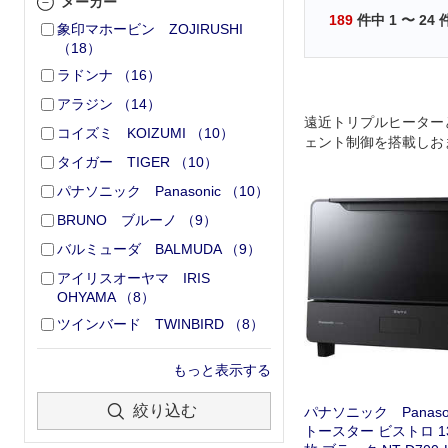
メーカー
189
件中
1
〜
24
象印マホービン ZOJIRUSHI
（
18
）
ラドンナ
（
16
）
アラジン
（
14
）
遠近トリプルヒーター
コイズミ KOIZUMI
（
10
）
ェント制御を搭載しお
タイガー TIGER
（
10
）
ッと､ふんわりトースト
なオートメニューやオ
パナソニック Panasonic
（
10
）
充実｡
BRUNO ブルーノ
（
9
）
バルミューダ BALMUDA
（
9
）
アイリスオーヤマ IRIS
OHYAMA
（
8
）
ツインバード TWINBIRD
（
8
）
もっと表示する
絞り込む
パナソニック Panaso
トースター ビストロ 1