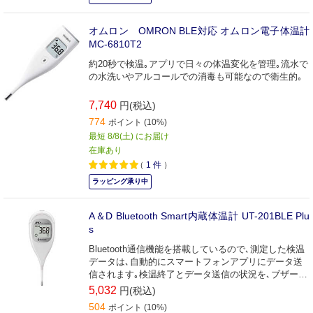
オムロン OMRON BLE対応 オムロン電子体温計
MC-6810T2
約20秒で検温｡アプリで日々の体温変化を管理｡流水で
の水洗いやアルコールでの消毒も可能なので衛生的｡
7,740
円(税込)
774
ポイント (10%)
最短 8/8(土) にお届け
在庫あり
（
1
件
）
ラッピング承り中
A＆D Bluetooth Smart内蔵体温計 UT-201BLE Plu
s
Bluetooth通信機能を搭載しているので､測定した検温
データは､自動的にスマートフォンアプリにデータ送
信されます｡検温終了とデータ送信の状況を､ブザー音
と光でお知らせします｡
5,032
円(税込)
504
ポイント (10%)