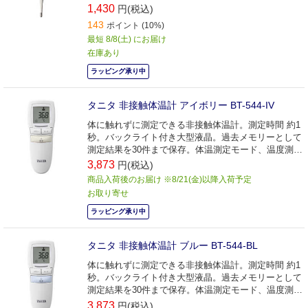
1,430
円(税込)
143
ポイント (10%)
最短 8/8(土) にお届け
在庫あり
ラッピング承り中
タニタ 非接触体温計 アイボリー BT-544-IV
体に触れずに測定できる非接触体温計。測定時間 約1
秒。バックライト付き大型液晶。過去メモリーとして
測定結果を30件まで保存。体温測定モード、温度測定
モード、サイレントモードの3つから選択可能。
3,873
円(税込)
商品入荷後のお届け ※8/21(金)以降入荷予定
お取り寄せ
ラッピング承り中
タニタ 非接触体温計 ブルー BT-544-BL
体に触れずに測定できる非接触体温計。測定時間 約1
秒。バックライト付き大型液晶。過去メモリーとして
測定結果を30件まで保存。体温測定モード、温度測定
モード、サイレントモードの3つから選択可能。
3,873
円(税込)