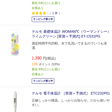
最短 8/8(土) にお届け
在庫あり
（
1
件
）
ラッピング承り中
テルモ 基礎体温計 WOMAN℃（ウーマンドシー）
ライムグリーン [実測＋予測式] ET-C531PG
測定時間平均20秒。水で丸洗いできるのでいつも清
潔。
1,390
円(税込)
139
ポイント (10%)
最短 8/8(土) にお届け
在庫あり
ラッピング承り中
テルモ 電子体温計 ［実測＋予測式］ ETC232P01
正確しっかり検温。しっかりお知らせ。だから使いや
すい。