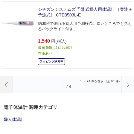
シチズンシステムズ 予測式婦人用体温計 ［実測＋
予測式］ CTEB503L-E
約30秒で測れる婦人用予測検温、暗いところでも見え
るバックライト付き 。
1,540
円(税込)
最短 8/8(土) にお届け
在庫あり
ラッピング承り中
前のページへ
1
〜
24
件を表示 （全
83
件）
1
/
4
電子体温計 関連カテゴリ
婦人体温計