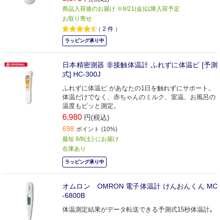
商品入荷後のお届け ※8/21(金)以降入荷予定
お取り寄せ
（
2
件
）
ラッピング承り中
日本精密測器 非接触体温計 ふれずに体温ピ [予測
式] HC-300J
ふれずに体温ピ があなたの1日を触れずにサポート。
体温だけでなく、赤ちゃんのミルク、室温、お風呂の
温度もピッと測定。
6,980
円(税込)
698
ポイント (10%)
最短 8/8(土) にお届け
在庫あり
ラッピング承り中
オムロン OMRON 電子体温計 けんおんくん MC
-6800B
体温測定結果がデータ転送できる予測式15秒体温計｡