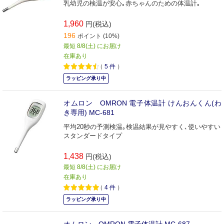
乳幼児の検温が安心｡赤ちゃんのための体温計｡
1,960
円(税込)
196
ポイント (10%)
最短 8/8(土) にお届け
在庫あり
（
5
件
）
ラッピング承り中
オムロン OMRON 電子体温計 けんおんくん(わ
き専用) MC-681
平均20秒の予測検温｡検温結果が見やすく､使いやすい
スタンダードタイプ
1,438
円(税込)
最短 8/8(土) にお届け
在庫あり
（
4
件
）
ラッピング承り中
オムロン OMRON 電子体温計 MC-687