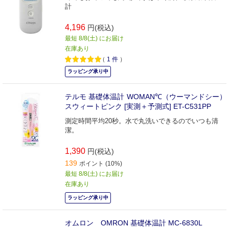
計
4,196
円(税込)
最短 8/8(土) にお届け
在庫あり
（
1
件
）
ラッピング承り中
テルモ 基礎体温計 WOMAN℃（ウーマンドシー）
スウィートピンク [実測＋予測式] ET-C531PP
測定時間平均20秒。水で丸洗いできるのでいつも清
潔。
1,390
円(税込)
139
ポイント (10%)
最短 8/8(土) にお届け
在庫あり
ラッピング承り中
オムロン OMRON 基礎体温計 MC-6830L