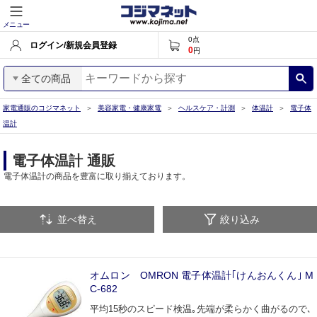
メニュー
0
点
ログイン/新規会員登録
0
円
全ての商品
家電通販のコジマネット
美容家電・健康家電
ヘルスケア・計測
体温計
電子体
温計
電子体温計 通販
電子体温計の商品を豊富に取り揃えております。
並べ替え
絞り込み
オムロン OMRON 電子体温計｢けんおんくん｣ M
C-682
平均15秒のスピード検温｡先端が柔らかく曲がるので､