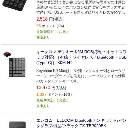
本格静音設計で音が気になる場所や時間帯での使用に
最適!さらに､日々のパソコン操作に安心をプラスする
抗菌仕様｡ USBポートを塞がずにワイヤレス接続でき
るBluetooth(R)静音テンキーパッド｡
2,518
円(税込)
26
ポイント (1%)
最短 8/8(土) にお届け
在庫あり
キークロン テンキー K0M RGB(赤軸・ホットスワ
ップ対応) ［有線・ワイヤレス / Bluetooth・USB
(Type-C)］ K0M-H1
Keychron K0 Maxは、左側にマクロキー列とロータリ
ーエンコーダーノブを備えた、ロープロファイル仕様
のカスタムテンキーです。
13,970
円(税込)
1,397
ポイント (10%)
最短 8/8(土) にお届け
在庫あり
エレコム ELECOM Bluetoothテンキｰボｰド/パン
タグラフ/薄型/ブラック TK-TBP020BK