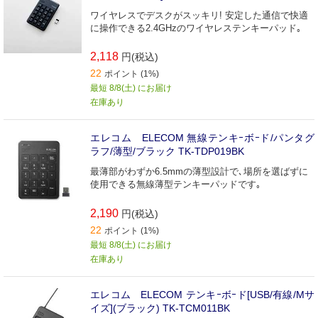
ワイヤレスでデスクがスッキリ! 安定した通信で快適
に操作できる2.4GHzのワイヤレステンキーパッド｡
2,118
円(税込)
22
ポイント (1%)
最短 8/8(土) にお届け
在庫あり
エレコム ELECOM 無線テンキｰボｰド/パンタグ
ラフ/薄型/ブラック TK-TDP019BK
最薄部がわずか6.5mmの薄型設計で､場所を選ばずに
使用できる無線薄型テンキーパッドです｡
2,190
円(税込)
22
ポイント (1%)
最短 8/8(土) にお届け
在庫あり
エレコム ELECOM テンキｰボｰド[USB/有線/Mサ
イズ](ブラック) TK-TCM011BK