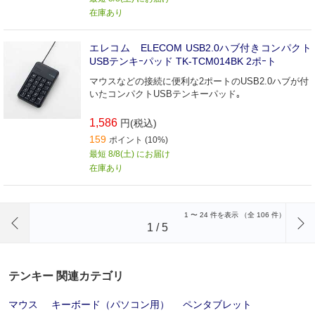
在庫あり
エレコム ELECOM USB2.0ハブ付きコンパクト
USBテンキｰパッド TK-TCM014BK 2ポｰト
マウスなどの接続に便利な2ポートのUSB2.0ハブが付
いたコンパクトUSBテンキーパッド｡
1,586
円(税込)
159
ポイント (10%)
最短 8/8(土) にお届け
在庫あり
前のページへ
1
〜
24
件を表示 （全
106
件）
1
/
5
テンキー 関連カテゴリ
マウス
キーボード（パソコン用）
ペンタブレット