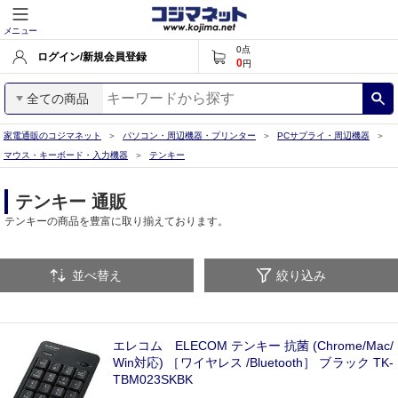
メニュー
0
点
ログイン/新規会員登録
0
円
全ての商品
家電通販のコジマネット
パソコン・周辺機器・プリンター
PCサプライ・周辺機器
マウス・キーボード・入力機器
テンキー
テンキー 通販
テンキーの商品を豊富に取り揃えております。
並べ替え
絞り込み
エレコム ELECOM テンキー 抗菌 (Chrome/Mac/
Win対応) ［ワイヤレス /Bluetooth］ ブラック TK-
TBM023SKBK