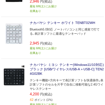
2,946
円(税込)
最短 8/8(土) にお届け
在庫あり
ナカバヤシ テンキー ホワイト TENBT02WH
Bluetooth5.0対応 ノートパソコンと同じ感覚で打て
る､表計算ソフトに最適なテンキーパッド
2,945
円(税込)
最短 8/8(土) にお届け
在庫あり
ナカバヤシ ミヨシ テンキー(Windows11/10対応)
ブラック [USB/ワイヤレス/USB-A＋USB-C] TEN2
4G02BK
テンキー機能+方向キーで表計算ソフトを快適操作｡表
計算ソフトのセルを片手で自在に移動可能な2.4Gワイ
ヤレステンキー
4,200
円(税込)
42
ポイント (1%)
最短 8/8(土) にお届け