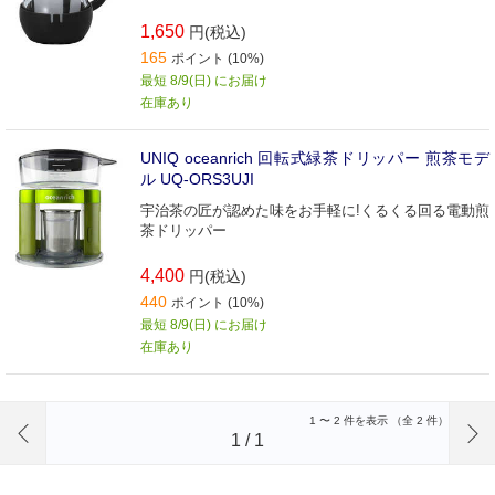
1,650
円(税込)
165
ポイント (10%)
最短 8/9(日) にお届け
在庫あり
UNIQ oceanrich 回転式緑茶ドリッパー 煎茶モデ
ル UQ-ORS3UJI
宇治茶の匠が認めた味をお手軽に!くるくる回る電動煎
茶ドリッパー
4,400
円(税込)
440
ポイント (10%)
最短 8/9(日) にお届け
在庫あり
前のページへ
1
〜
2
件を表示 （全
2
件）
1
/
1