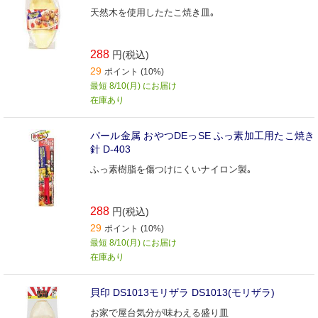
天然木を使用したたこ焼き皿｡
288
円(税込)
29
ポイント (10%)
最短 8/10(月) にお届け
在庫あり
パール金属 おやつDEっSE ふっ素加工用たこ焼き
針 D-403
ふっ素樹脂を傷つけにくいナイロン製｡
288
円(税込)
29
ポイント (10%)
最短 8/10(月) にお届け
在庫あり
貝印 DS1013モリザラ DS1013(モリザラ)
お家で屋台気分が味わえる盛り皿