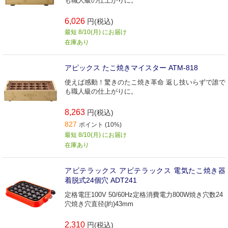
も職人級の仕上がりに。
6,026
円(税込)
最短 8/10(月) にお届け
在庫あり
アピックス たこ焼きマイスター ATM-818
使えば感動！驚きのたこ焼き革命 返し技いらずで誰で
も職人級の仕上がりに。
8,263
円(税込)
827
ポイント (10%)
最短 8/10(月) にお届け
在庫あり
アビテラックス アビテラックス 電気たこ焼き器
着脱式24個穴 ADT241
定格電圧100V 50/60Hz定格消費電力800W焼き穴数24
穴焼き穴直径(約)43mm
2,310
円(税込)