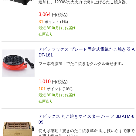
追加し、1200Wの大火力で焼き上げるたこ焼き器。
3,064
円(税込)
31
ポイント (1%)
最短 8/10(月) にお届け
在庫あり
アビテラックス プレート固定式電気たこ焼き器 A
DT-181
フッ素樹脂加工でたこ焼きをクルクル返せます｡
1,010
円(税込)
101
ポイント (10%)
最短 8/10(月) にお届け
在庫あり
アピックス たこ焼きマイスター ハーフ BB ATM-8
09
使えば感動！驚きのたこ焼き革命 返し技いらずで誰で