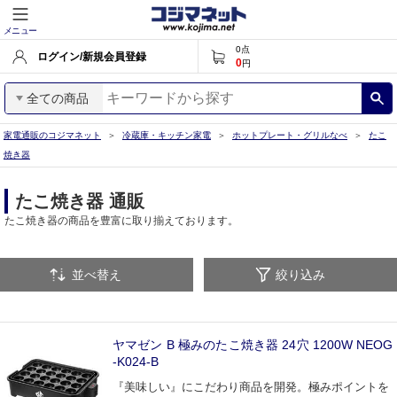
メニュー
0
点
ログイン/新規会員登録
0
円
全ての商品
家電通販のコジマネット
冷蔵庫・キッチン家電
ホットプレート・グリルなべ
たこ
焼き器
たこ焼き器 通販
たこ焼き器の商品を豊富に取り揃えております。
並べ替え
絞り込み
ヤマゼン B 極みのたこ焼き器 24穴 1200W NEOG
-K024-B
『美味しい』にこだわり商品を開発。極みポイントを