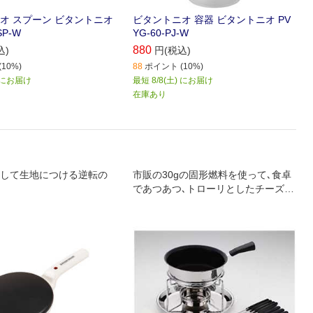
オ スプーン ビタントニオ
ビタントニオ 容器 ビタントニオ PV
SP-W
YG-60-PJ-W
880
込)
円(税込)
10%)
88
ポイント (10%)
) にお届け
最短 8/8(土) にお届け
在庫あり
して生地につける逆転の
市販の30gの固形燃料を使って､食卓
であつあつ､トローリとしたチーズフ
ォンデュが楽しめる｡