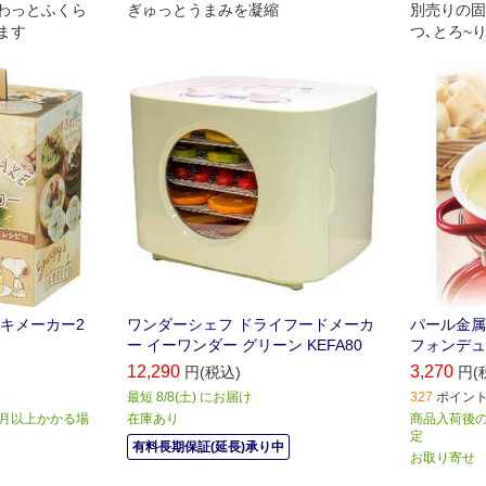
わっとふくら
ぎゅっとうまみを凝縮
別売りの固
ます
つ､とろ~
ョコレート
キメーカー2
ワンダーシェフ ドライフードメーカ
パール金属
ー イーワンダー グリーン KEFA80
フォンデュ鍋
12,290
3,270
円(税込)
円(
最短 8/8(土) にお届け
327
ポイント 
か月以上かかる場
在庫あり
商品入荷後のお
定
有料長期保証(延長)承り中
お取り寄せ