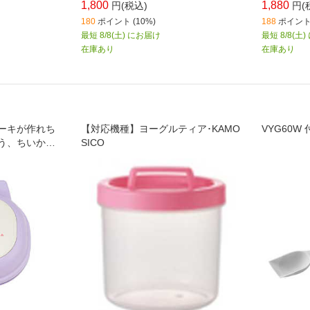
1,800
1,880
円(税込)
円(
180
ポイント (10%)
188
ポイント 
最短 8/8(土) にお届け
最短 8/8(土
在庫あり
在庫あり
ーキが作れち
【対応機種】ヨーグルティア･KAMO
VYG60W
う、ちいかわ
SICO
ます。