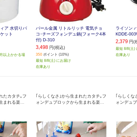
ィア 水切りバ
パール金属 リトルリッチ 電気チョ
ライソン 
スケット
コ･チーズフォンデュ鍋(フォーク4本
KDDE-00
付) D-310
2,379
円(
3,498
円(税込)
最短 8/8(土
350
ポイント (10%)
か月以上かかる場
在庫あり
最短 8/8(土) にお届け
在庫あり
れたカタチ｡フ
｢らしくなさ｣から生まれたカタチ｡フ
｢らしくな
生まれる楽し
ォンデュブロックから生まれる楽し
ォンデュブ
い時間｡
い時間｡