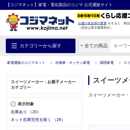
【コジマネット】家電・電化製品のコジマ 公式通販サイト
お届け先住所の変更
をすると、商品
（現在は
東京都
豊島区
）
カテゴリーから探す
全ての商品
家電通販のコジマネット
冷蔵庫・キッチン家電
調理家電
ス
スイーツメ
スイーツメーカー・お菓子メーカー
カテゴリー
スイーツメーカー・
表示対象
在庫あり
（
20
）
ネット在庫完売を除く
（
28
）