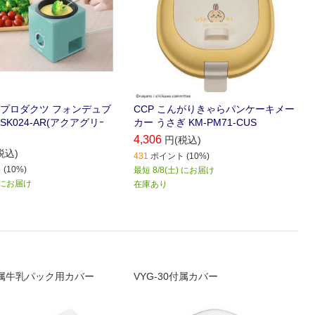
プロダクツ フォンデュブ
CCP こんがりきゃらパンケーキメー
SK024-AR(アクアグリｰ
カー うさぎ KM-PM71-CUS
4,306
円(税込)
税込)
431
ポイント (10%)
(10%)
最短 8/8(土) にお届け
) にお届け
在庫あり
0付属牛乳パック用カバー
VYG-30付属カバー