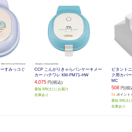
カーすみっコぐ
CCP こんがりきゃらパンケーキメー
ビタントニオ
カー ハチワレ KM-PM71-HW
ク用カバー 
MC
4,075
円(税込)
508
円(税
最短 8/8(土) にお届け
51
ポイント (
在庫あり
最短 8/8(土
在庫あり