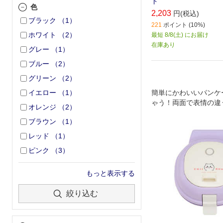
ド
色
2,203
円(税込)
ブラック
（
1
）
221
ポイント (10%)
ホワイト
（
2
）
最短 8/8(土) にお届け
在庫あり
グレー
（
1
）
ブルー
（
2
）
グリーン
（
2
）
簡単にかわいいパンケ
イエロー
（
1
）
ゃう！両面で表情の違
オレンジ
（
2
）
型のパンケーキが焼け
ブラウン
（
1
）
レッド
（
1
）
ピンク
（
3
）
もっと表示する
絞り込む