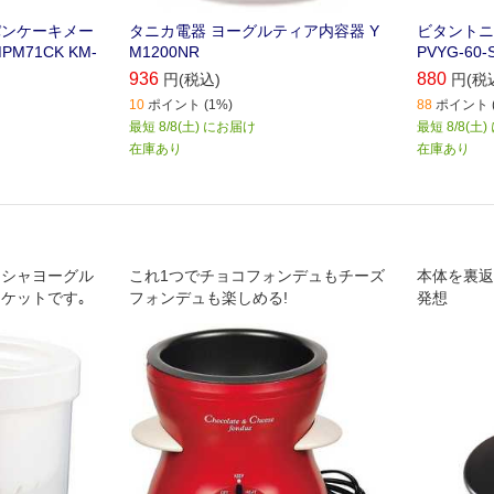
パンケーキメー
タニカ電器 ヨーグルティア内容器 Y
ビタントニ
PM71CK KM-
M1200NR
PVYG-60-
936
880
円(税込)
円(税
10
ポイント (1%)
88
ポイント (
最短 8/8(土) にお届け
最短 8/8(土
在庫あり
在庫あり
リシャヨーグル
これ1つでチョコフォンデュもチーズ
本体を裏返
ケットです｡
フォンデュも楽しめる!
発想