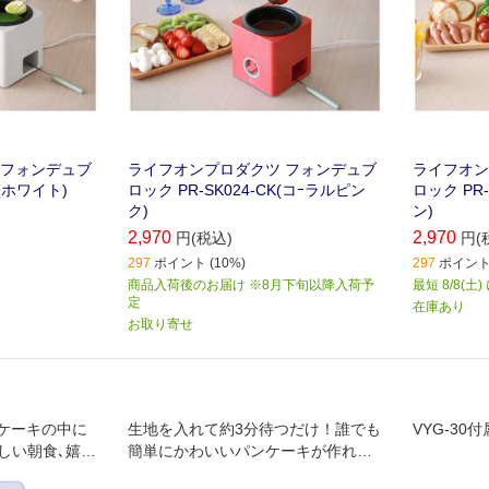
 フォンデュブ
ライフオンプロダクツ フォンデュブ
ライフオン
H(ホワイト)
ロック PR-SK024-CK(コｰラルピン
ロック PR-
ク)
ン)
2,970
2,970
円(税込)
円(
297
ポイント (10%)
297
ポイント 
商品入荷後のお届け ※8月下旬以降入荷予
最短 8/8(土
定
在庫あり
お取り寄せ
ケーキの中に
生地を入れて約3分待つだけ！誰でも
VYG-3
しい朝食､嬉し
簡単にかわいいパンケーキが作れま
す。