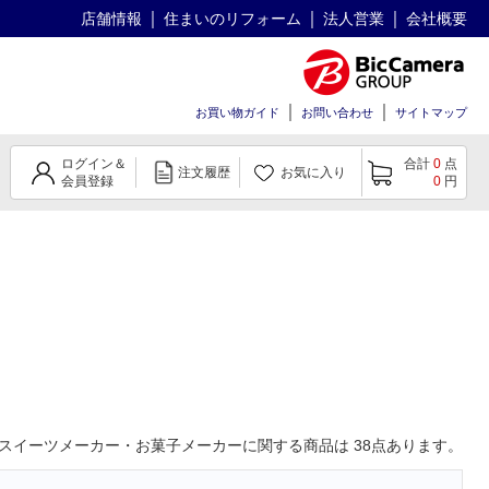
店舗情報
住まいのリフォーム
法人営業
会社概要
お買い物ガイド
お問い合わせ
サイトマップ
ログイン＆
合計
0
点
注文履歴
お気に入り
会員登録
0
円
スイーツメーカー・お菓子メーカー
に関する商品は
38
点あります。