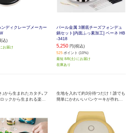
ハンディクレープメーカー
パール金属 3層底チーズフォンデュ
3W
鍋セット[内面ふっ素加工] ベーネ HB
-3418
税込)
5,250
円(税込)
) にお届け
525
ポイント (10%)
最短 8/8(土) にお届け
在庫あり
さ｣から生まれたカタチ｡フ
生地を入れて約3分待つだけ！誰でも
ロックから生まれる楽し
簡単にかわいいパンケーキが作れま
す。