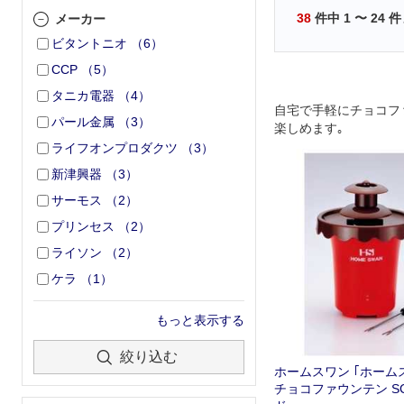
38
件中
1
〜
24
件
メーカー
ビタントニオ
（
6
）
CCP
（
5
）
タニカ電器
（
4
）
自宅で手軽にチョコフ
パール金属
（
3
）
楽しめます｡
ライフオンプロダクツ
（
3
）
新津興器
（
3
）
サーモス
（
2
）
プリンセス
（
2
）
ライソン
（
2
）
ケラ
（
1
）
もっと表示する
絞り込む
ホームスワン ｢ホーム
チョコファウンテン SCB