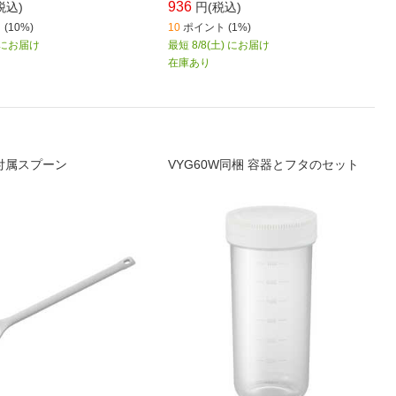
936
税込)
円(税込)
(10%)
10
ポイント (1%)
) にお届け
最短 8/8(土) にお届け
在庫あり
 付属スプーン
VYG60W同梱 容器とフタのセット