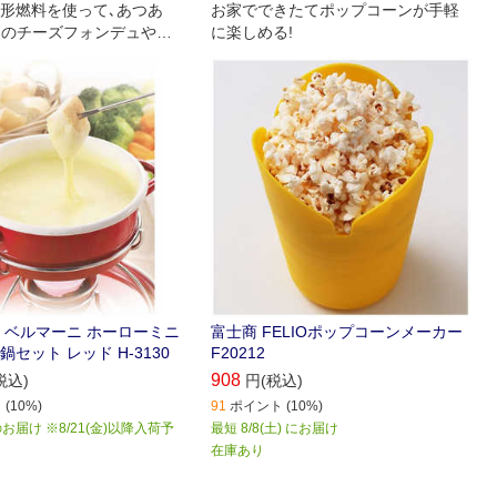
形燃料を使って､あつあ
お家でできたてポップコーンが手軽
りのチーズフォンデュやチ
に楽しめる!
フォンデュが楽しめる｡
 ベルマーニ ホーローミニ
富士商 FELIOポップコーンメーカー
セット レッド H-3130
F20212
908
税込)
円(税込)
(10%)
91
ポイント (10%)
届け ※8/21(金)以降入荷予
最短 8/8(土) にお届け
在庫あり