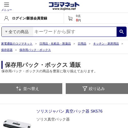
メニュー
0
点
ログイン/新規会員登録
0
円
全ての商品
家電通販のコジマネット
日用品・化粧品・医薬品
日用品
キッチン・厨房用品
保存容器
保存用パック・ボックス
保存用パック・ボックス 通販
保存用パック・ボックスの商品を豊富に取り揃えております。
並べ替え
絞り込み
ソリスジャパン 真空パック器 SK576
ソリス真空パック器