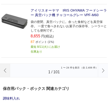
アイリスオーヤマ IRIS OHYAMA フードシーラ
ー 真空パック機 チャコールグレー VPF-M60
袋の密閉、真空パックに。余った食材などを真空保
存。 一度で食べきれないお菓子の保存等、シーラーと
しても便利です。
8,655
円(税込)
87
ポイント (1%)
最短 8/11(火) にお届け
在庫あり
前のページへ
1
〜
24
件を表示 （全
2,406
件）
1
/
101
保存用パック・ボックス 関連カテゴリ
調味料入れ