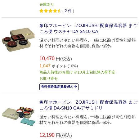
在庫あり
（
2
件
）
象印マホービン ZOJIRUSHI 配食保温容器 まご
ころ便 ウスチャ DA-SN10-CA
温かい料理と冷たい料理を､一緒にお届け!高性能断熱
材でそれぞれの食器を個別に保温･保冷｡
10,470
円(税込)
1,047
ポイント (10%)
商品入荷後のお届け ※10月上旬以降入荷予定
お取り寄せ
有料長期保証(延長)承り中
象印マホービン ZOJIRUSHI 配食保温容器 まご
ころ便 DA-SN10 GA-アサミドリ
温かい料理と冷たい料理を､一緒にお届け!高性能断熱
材でそれぞれの食器を個別に保温･保冷｡
12,190
円(税込)