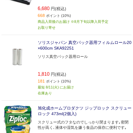
6,680
円(税込)
668
ポイント (10%)
商品入荷後のお届け ※8月下旬以降入荷予定
お取り寄せ
ソリスジャパン 真空パック器用フィルムロール20
×600cm SKA92251
ソリス真空パック器用ロール
1,810
円(税込)
181
ポイント (10%)
最短 8/11(火) にお届け
在庫あり
旭化成ホームプロダクツ ジップロック スクリュー
ロック 473ml(2個入)
スクリュー式のフタなのでしっかり閉まります｡密閉
性が高く､液体や湿気を嫌う食品の保存に便利です｡