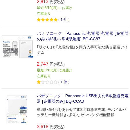
2,813
円(税込)
最短 8/10(月) にお届け
在庫あり
（
1
件
）
パナソニック Panasonic 充電器 充電器 [充電器
のみ /単3形～単4形兼用] BQ-CC87L
｢明かり｣と｢充電情報｣を両方入手可能な防災最適アイ
テム
2,747
円(税込)
最短 8/10(月) にお届け
在庫あり
（
1
件
）
パナソニック Panasonic USB出力付8本急速充電
器 [充電器のみ] BQ-CCA3
単3形･単4形をあわせて8本同時急速充電､モバイルバ
ッテリー機能付き､多彩なセンシング機能搭載
3,618
円(税込)