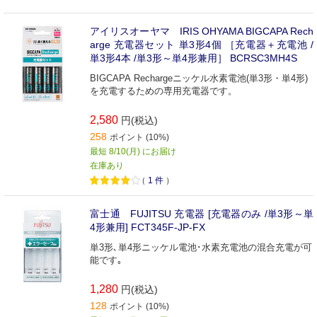
アイリスオーヤマ IRIS OHYAMA BIGCAPA Rech
arge 充電器セット 単3形4個 ［充電器＋充電池 /
単3形4本 /単3形～単4形兼用］ BCRSC3MH4S
BIGCAPA Rechargeニッケル水素電池(単3形・単4形)
を充電するための専用充電器です。
2,580
円(税込)
258
ポイント (10%)
最短 8/10(月) にお届け
在庫あり
（
1
件
）
富士通 FUJITSU 充電器 [充電器のみ /単3形～単
4形兼用] FCT345F-JP-FX
単3形､単4形ニッケル電池･水素充電池の混合充電が可
能です｡
1,280
円(税込)
128
ポイント (10%)