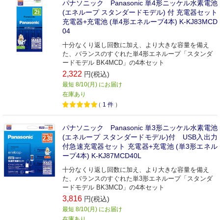
パナソニック Panasonic 単4形ニッケル水素電池
(エネループ スタンダードモデル) 付 充電器セット
充電器+充電池 (単4形エネループ4本) K-KJ83MCD
04
十分なくり返し回数に加え、より大きな容量を備え
た、バランスのすぐれた単4形エネループ「スタンダ
ードモデル BK4MCD」の4本セット
2,322
円(税込)
最短 8/10(月) にお届け
在庫あり
（
1
件
）
パナソニック Panasonic 単3形ニッケル水素電池
(エネループ スタンダードモデル)付 USB入出力
付急速充電器セット 充電器+充電池 (単3形エネル
ープ4本) K-KJ87MCD40L
十分なくり返し回数に加え、より大きな容量を備え
た、バランスのすぐれた単3形エネループ「スタンダ
ードモデル BK3MCD」の4本セット
3,816
円(税込)
最短 8/10(月) にお届け
在庫あり