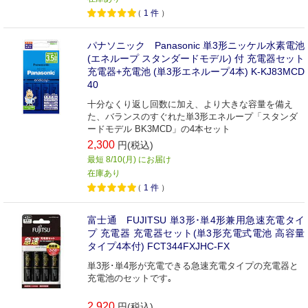
（
1
件
）
パナソニック Panasonic 単3形ニッケル水素電池
(エネループ スタンダードモデル) 付 充電器セット
充電器+充電池 (単3形エネループ4本) K-KJ83MCD
40
十分なくり返し回数に加え、より大きな容量を備え
た、バランスのすぐれた単3形エネループ「スタンダ
ードモデル BK3MCD」の4本セット
2,300
円(税込)
最短 8/10(月) にお届け
在庫あり
（
1
件
）
富士通 FUJITSU 単3形･単4形兼用急速充電タイ
プ 充電器 充電器セット(単3形充電式電池 高容量
タイプ4本付) FCT344FXJHC-FX
単3形･単4形が充電できる急速充電タイプの充電器と
充電池のセットです｡
2,920
円(税込)