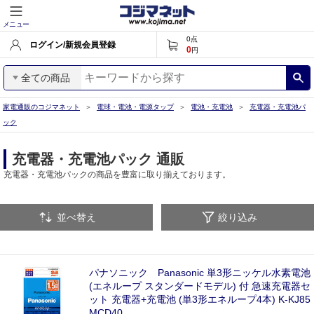
メニュー
0
点
ログイン/新規会員登録
0
円
全ての商品
家電通販のコジマネット
電球・電池・電源タップ
電池・充電池
充電器・充電池パ
ック
充電器・充電池パック 通販
充電器・充電池パックの商品を豊富に取り揃えております。
並べ替え
絞り込み
パナソニック Panasonic 単3形ニッケル水素電池
(エネループ スタンダードモデル) 付 急速充電器セ
ット 充電器+充電池 (単3形エネループ4本) K-KJ85
MCD40