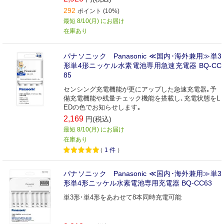
292
ポイント (10%)
最短 8/10(月) にお届け
在庫あり
パナソニック Panasonic ≪国内･海外兼用≫単3
形単4形ニッケル水素電池専用急速充電器 BQ-CC
85
センシング充電機能が更にアップした急速充電器｡予
備充電機能や残量チェック機能を搭載し､充電状態をL
EDの色でお知らせします｡
2,169
円(税込)
最短 8/10(月) にお届け
在庫あり
（
1
件
）
パナソニック Panasonic ≪国内･海外兼用≫単3
形単4形ニッケル水素電池専用充電器 BQ-CC63
単3形･単4形をあわせて8本同時充電可能