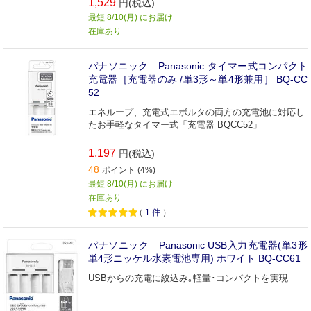
1,529
円(税込)
最短 8/10(月) にお届け
在庫あり
パナソニック Panasonic タイマー式コンパクト
充電器［充電器のみ /単3形～単4形兼用］ BQ-CC
52
エネループ、充電式エボルタの両方の充電池に対応し
たお手軽なタイマー式「充電器 BQCC52」
1,197
円(税込)
48
ポイント (4%)
最短 8/10(月) にお届け
在庫あり
（
1
件
）
パナソニック Panasonic USB入力充電器(単3形
単4形ニッケル水素電池専用) ホワイト BQ-CC61
USBからの充電に絞込み｡軽量･コンパクトを実現