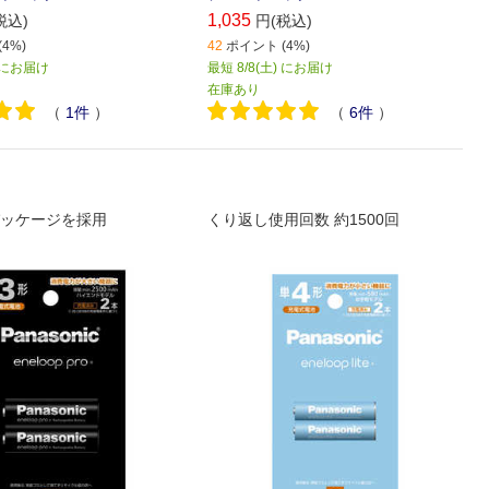
1,035
税込)
円(税込)
4%)
42
ポイント (4%)
) にお届け
最短 8/8(土) にお届け
在庫あり
（
1
件
）
（
6
件
）
ッケージを採用
くり返し使用回数 約1500回