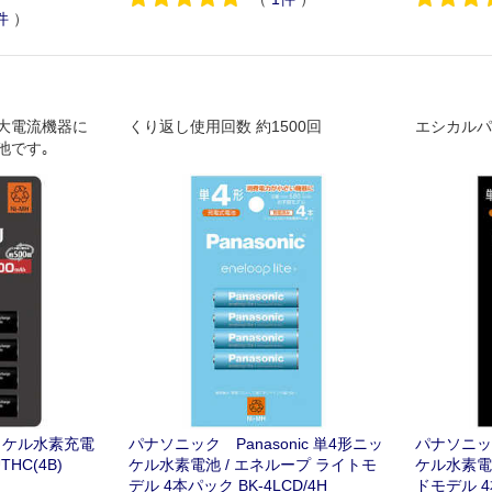
件
）
大電流機器に
くり返し使用回数 約1500回
エシカルパ
池です｡
ニッケル水素充電
パナソニック Panasonic 単4形ニッ
パナソニック
THC(4B)
ケル水素電池 / エネループ ライトモ
ケル水素電
デル 4本パック BK-4LCD/4H
ドモデル 4本