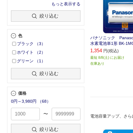
もっと表示する
絞り込む
色
パナソニック Panaso
水素電池単1形 BK-1MC
ブラック
（
3
）
1,354
円(税込)
ホワイト
（
2
）
最短 8/8(土) にお届け
グリーン
（
1
）
在庫あり
絞り込む
価格
0円～3,980円
（
68
）
〜
電池容量アップ、さら
絞り込む