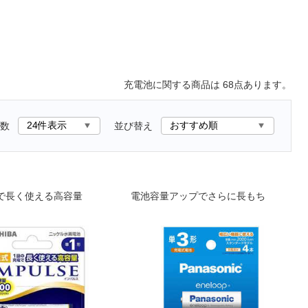
充電池
に関する商品は
68
点あります。
数
並び替え
で長く使える高容量
電池容量アップでさらに長もち