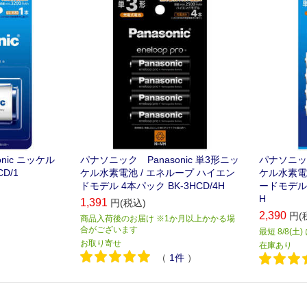
nic ニッケル
パナソニック Panasonic 単3形ニッ
パナソニック
D/1
ケル水素電池 / エネループ ハイエン
ケル水素電
ドモデル 4本パック BK-3HCD/4H
ードモデル 
H
1,391
円(税込)
2,390
円(
商品入荷後のお届け ※1か月以上かかる場
合がございます
最短 8/8(土
お取り寄せ
在庫あり
（
1
件
）