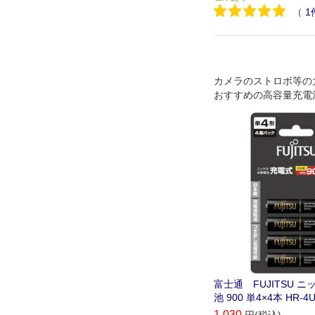
（
1
カメラのストロボ等の
おすすめの高容量充電
富士通 FUJITSU 
池 900 単4×4本 HR-4U
1,030