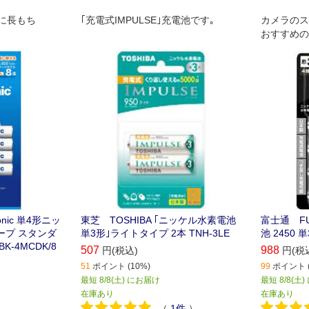
に長もち
｢充電式IMPULSE｣充電池です｡
カメラのス
おすすめの
nic 単4形ニッ
東芝 TOSHIBA ｢ニッケル水素電池
富士通 FU
ープ スタンダ
単3形｣ライトタイプ 2本 TNH-3LE
池 2450 単
-4MCDK/8
507
988
円(税込)
円(税
51
ポイント (10%)
99
ポイント (
最短 8/8(土) にお届け
最短 8/8(土
在庫あり
在庫あり
（
1
件
）