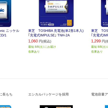
nic ニッケル
東芝 TOSHIBA 充電池(単2形1本入)
東芝 TOS
D/1
｢充電式IMPULSE｣ TNH-2A
｢充電式IMP
1,060
1,299
円(税込)
円(
最短 8/8(土) にお届け
最短 8/8(土
在庫あり
在庫あり
に長もち
エシカルパッケージを採用
電池容量ア