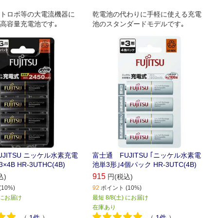
トロボ等の大電流機器に
乾電池の代わりに手軽に使える充電
高容量充電池です｡
池のスタンダードモデルです｡
JITSU ニッケル水素充電
富士通 FUJITSU ｢ニッケル水素電
3×4B HR-3UTHC(4B)
池単3形｣4個パック HR-3UTC(4B)
915
込)
円(税込)
10%)
92
ポイント (10%)
) にお届け
最短 8/8(土) にお届け
在庫あり
（
1
件
）
（
1
件
）