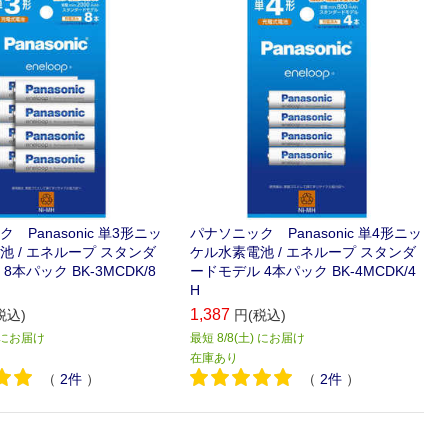
 Panasonic 単3形ニッ
パナソニック Panasonic 単4形ニッ
池 / エネループ スタンダ
ケル水素電池 / エネループ スタンダ
8本パック BK-3MCDK/8
ードモデル 4本パック BK-4MCDK/4
H
1,387
税込)
円(税込)
) にお届け
最短 8/8(土) にお届け
在庫あり
（
2
件
）
（
2
件
）