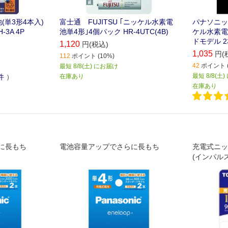
池(単3形4本入)
富士通 FUJITSU ｢ニッケル水素電
パナソニック
-3A 4P
池単4形｣4個パック HR-4UTC(4B)
ケル水素電
ドモデル 2本
1,120
円(税込)
1,035
円(
112
ポイント (10%)
42
ポイント (
最短 8/8(土) にお届け
最短 8/8(土
件
）
在庫あり
在庫あり
に長もち
電池容量アップでさらに長もち
充電式ニッケ
(インパル