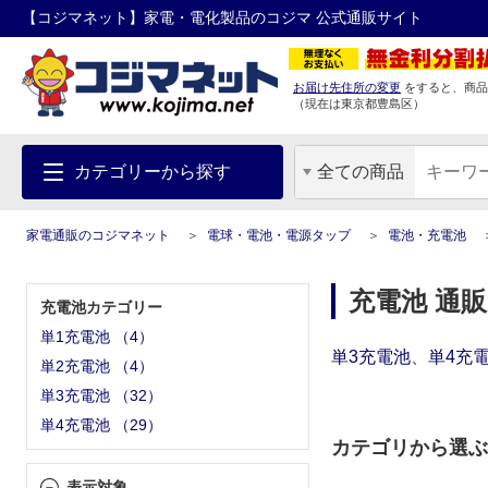
【コジマネット】家電・電化製品のコジマ 公式通販サイト
お届け先住所の変更
をすると、商品
（現在は
東京都
豊島区
）
カテゴリーから探す
全ての商品
家電通販のコジマネット
電球・電池・電源タップ
電池・充電池
充電池 通販
充電池カテゴリー
単1充電池
（
4
）
単3充電池
、
単4充
単2充電池
（
4
）
単3充電池
（
32
）
単4充電池
（
29
）
カテゴリから選ぶ
表示対象