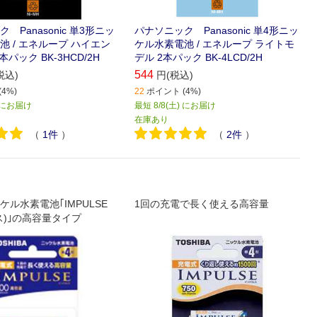
 Panasonic 単3形ニッ
パナソニック Panasonic 単4形ニッ
池 / エネループ ハイエン
ケル水素電池 / エネループ ライトモ
パック BK-3HCD/2H
デル 2本パック BK-4LCD/2H
544
税込)
円(税込)
4%)
22
ポイント (4%)
) にお届け
最短 8/8(土) にお届け
在庫あり
（
1
件
）
（
2
件
）
ル水素電池｢IMPULSE
1回の充電で長く使える高容量
ス)｣の高容量タイプ