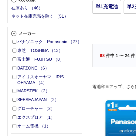
単1充電池
単2
在庫あり
（
46
）
ネット在庫完売を除く
（
51
）
メーカー
パナソニック Panasonic
（
27
）
東芝 TOSHIBA
（
13
）
68
件中
1
〜
24
件
富士通 FUJITSU
（
8
）
BATZONE
（
6
）
アイリスオーヤマ IRIS
OHYAMA
（
4
）
電池容量アップ、さら
MARSTEK
（
2
）
SEESEAJAPAN
（
2
）
グローチャー
（
2
）
エクスプロア
（
1
）
オーム電機
（
1
）