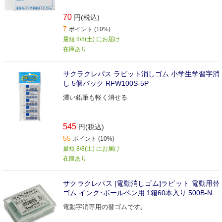
70
円(税込)
7
ポイント (10%)
最短 8/8(土) にお届け
在庫あり
サクラクレパス ラビット消しゴム 小学生学習字消
し 5個パック RFW100S-5P
濃い鉛筆も軽く消せる
545
円(税込)
55
ポイント (10%)
最短 8/8(土) にお届け
在庫あり
サクラクレパス [電動消しゴム]ラビット 電動用替
ゴム インク･ボールペン用 1箱60本入り 500B-N
電動字消専用の替ゴムです｡