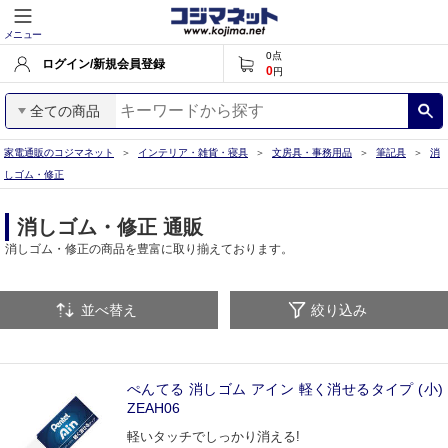
メニュー
0
点
ログイン/新規会員登録
0
円
全ての商品
家電通販のコジマネット
インテリア・雑貨・寝具
文房具・事務用品
筆記具
消
しゴム・修正
消しゴム・修正 通販
消しゴム・修正の商品を豊富に取り揃えております。
並べ替え
絞り込み
ぺんてる 消しゴム アイン 軽く消せるタイプ (小)
ZEAH06
軽いタッチでしっかり消える!