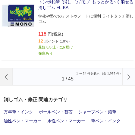
トンボ鉛筆 [消しゴム]モノ もっとかる~く消せる
消しゴム EL-KA
学校や塾でのテストやノートに便利 ライトタッチ消し
ゴム
118
円(税込)
12
ポイント (10%)
最短 8/8(土) にお届け
在庫あり
前のページへ
1
〜
24
件を表示 （全
1,079
件）
1
/
45
消しゴム・修正 関連カテゴリ
万年筆・インク
ボールペン・替芯
シャープペン・鉛筆
油性ペン・マーカー
水性ペン・マーカー
筆ペン・インク