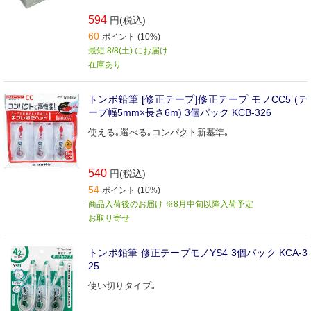
594
円(税込)
60
ポイント (10%)
最短 8/8(土) にお届け
在庫あり
トンボ鉛筆 [修正テープ]修正テープ モノCC5 (テ
ープ幅5mm×長さ6m) 3個パック KCB-326
使える｡選べる｡コンパクト新基準｡
540
円(税込)
54
ポイント (10%)
商品入荷後のお届け ※8月中旬以降入荷予定
お取り寄せ
トンボ鉛筆 修正テープモノYS4 3個パック KCA-3
25
使い切りタイプ｡