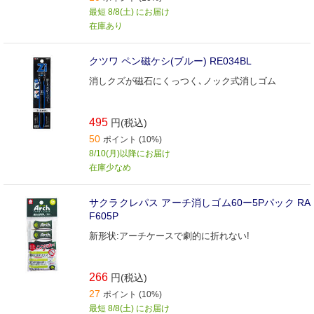
最短 8/8(土) にお届け
在庫あり
クツワ ペン磁ケシ(ブルー) RE034BL
消しクズが磁石にくっつく､ノック式消しゴム
495
円(税込)
50
ポイント (10%)
8/10(月)以降にお届け
在庫少なめ
サクラクレパス アーチ消しゴム60ー5Pパック RA
F605P
新形状:アーチケースで劇的に折れない!
266
円(税込)
27
ポイント (10%)
最短 8/8(土) にお届け