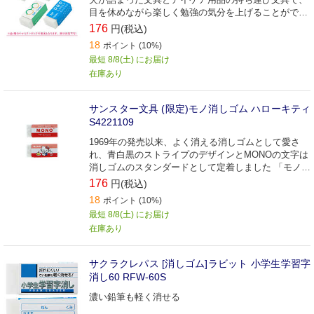
目を休めながら楽しく勉強の気分を上げることができ
ます。
176
円(税込)
18
ポイント (10%)
最短 8/8(土) にお届け
在庫あり
サンスター文具 (限定)モノ消しゴム ハローキティ
S4221109
1969年の発売以来、よく消える消しゴムとして愛さ
れ、青白黒のストライプのデザインとMONOの文字は
消しゴムのスタンダードとして定着しました 「モノ消
しゴム」
176
円(税込)
18
ポイント (10%)
最短 8/8(土) にお届け
在庫あり
サクラクレパス [消しゴム]ラビット 小学生学習字
消し60 RFW-60S
濃い鉛筆も軽く消せる