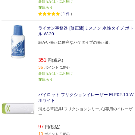
最短 8/8(土) にお届け
在庫あり
（
1
件
）
ライオン事務器 [修正液]ミスノン 水性タイプ ボト
ル W-20
細かい修正に便利なハケタイプの修正液｡
351
円(税込)
36
ポイント (10%)
最短 8/8(土) にお届け
在庫あり
パイロット フリクションイレーザー ELF02-10-W
ホワイト
消える筆記具｢フリクションシリーズ｣専用のイレーザ
ー
97
円(税込)
10
ポイント (10%)