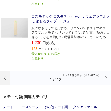
在庫あり
コスモテック コスモテック wemo ウェアラブルメ
モ 消せるタイプ ベｰジュ
腕に巻き付けて使用するシリコンバンドタイプのウェ
アラブルメモです｡ ｢いつでも/どこでも 書ける/思い出
せる｣ことを目指して､現場最前線のワーカーのために
デザインしました｡
1,230
円(税込)
123
ポイント (10%)
最短 8/7(金) にお届け
在庫あり
前のページへ
1
〜
24
件を表示 （全
2,697
件）
1
/
113
メモ・付箋 関連カテゴリ
ノート
ルーズリーフ
その他ノート類
クリアファイル