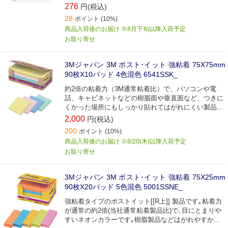
276
円(税込)
28
ポイント (10%)
商品入荷後のお届け ※8月下旬以降入荷予定
お取り寄せ
3Mジャパン 3M ポスト･イット 強粘着 75X75mm
90枚X10パッド 4色混色 6541SSK_
約2倍の粘着力（3M通常粘着比）で、パソコンや電
話、キャビネットなどの樹脂面や垂直面など、つきに
くかった場所にもしっかり貼れてはがれにくい製品で
す。
2,000
円(税込)
200
ポイント (10%)
商品入荷後のお届け ※8/20(木)以降入荷予定
お取り寄せ
3Mジャパン 3M ポスト･イット 強粘着 75X25mm
90枚X20パッド 5色混色 5001SSNE_
強粘着タイプのポストイット[[R上]] 製品です｡粘着力
が通常の約2倍(当社通常粘着製品比)で､目にとまりや
すいネオンカラーです｡樹脂製品などはがれやすかっ