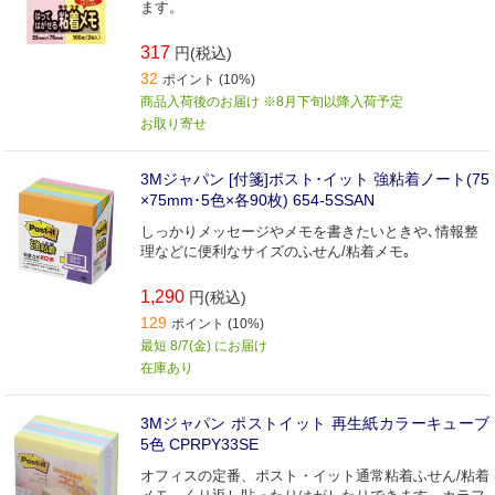
ます。
317
円(税込)
32
ポイント (10%)
商品入荷後のお届け ※8月下旬以降入荷予定
お取り寄せ
3Mジャパン [付箋]ポスト･イット 強粘着ノート(75
×75mm･5色×各90枚) 654-5SSAN
しっかりメッセージやメモを書きたいときや､情報整
理などに便利なサイズのふせん/粘着メモ｡
1,290
円(税込)
129
ポイント (10%)
最短 8/7(金) にお届け
在庫あり
3Mジャパン ポストイット 再生紙カラーキューブ
5色 CPRPY33SE
オフィスの定番、ポスト・イット通常粘着ふせん/粘着