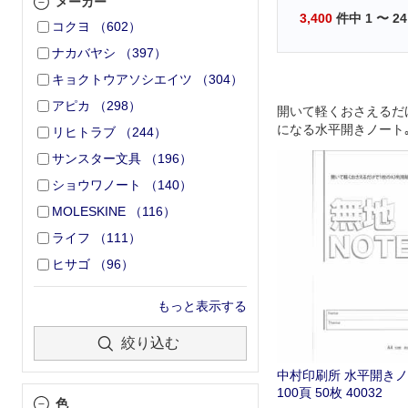
メーカー
3,400
件中
1
〜
24
コクヨ
（
602
）
ナカバヤシ
（
397
）
キョクトウアソシエイツ
（
304
）
アピカ
（
298
）
開いて軽くおさえるだ
になる水平開きノート
リヒトラブ
（
244
）
サンスター文具
（
196
）
ショウワノート
（
140
）
MOLESKINE
（
116
）
ライフ
（
111
）
ヒサゴ
（
96
）
もっと表示する
絞り込む
中村印刷所 水平開きノー
100頁 50枚 40032
色