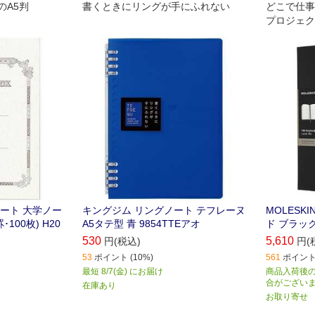
のA5判
書くときにリングが手にふれない
どこで仕事
プロジェク
おく必要が
ート 大学ノー
キングジム リングノート テフレーヌ
MOLESK
･100枚) H20
A5タテ型 青 9854TTEアオ
ド ブラック 
530
5,610
円(税込)
円(
53
ポイント (10%)
561
ポイント 
最短 8/7(金) にお届け
商品入荷後の
合がござい
在庫あり
お取り寄せ