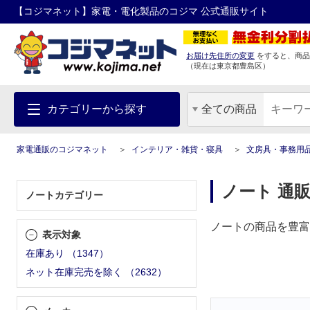
【コジマネット】家電・電化製品のコジマ 公式通販サイト
お届け先住所の変更
をすると、商品
（現在は
東京都
豊島区
）
カテゴリーから探す
全ての商品
家電通販のコジマネット
インテリア・雑貨・寝具
文房具・事務用
ノート 通
ノートカテゴリー
ノートの商品を豊富
表示対象
在庫あり
（
1347
）
ネット在庫完売を除く
（
2632
）