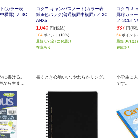
ト(カラー表
コクヨ キャンパスノート(カラー表
コクヨ キ
横罫) ノ-3C
紙)5色パック(普通横罫中横罫) ノ-3C
罫線カラー表
ANX5
ノ-3CBTN
1,040
637
円(税込)
円(税
104
ポイント (10%)
64
ポイント (
最短 8/7(金) にお届け
最短 8/7(金
在庫あり
在庫あり
かに書ける｡
書くとき心地いい､やわらかリング｡
小学生に人
｣声から生まれ
です｡