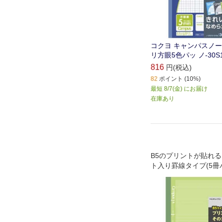
コクヨ キャンパスノー
リ方眼5色パッ ノ-30S1
816
円(税込)
82
ポイント (10%)
最短 8/7(金) にお届け
在庫あり
B5のプリントが貼れ
ト入り罫線タイプ(5冊