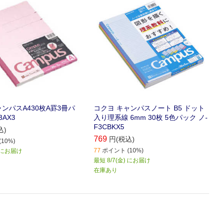
ンパスA430枚A罫3冊パ
コクヨ キャンパスノート B5 ドット
3AX3
入り理系線 6mm 30枚 5色パック ノ-
F3CBKX5
込)
769
円(税込)
10%)
77
ポイント (10%)
) にお届け
最短 8/7(金) にお届け
在庫あり