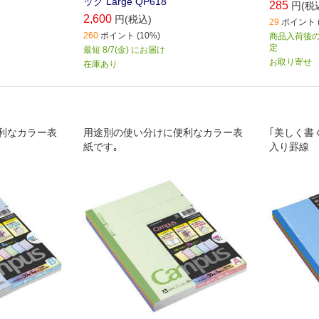
ック Large QP618
285
円(税
2,600
円(税込)
29
ポイント (
260
ポイント (10%)
商品入荷後のお
定
最短 8/7(金) にお届け
お取り寄せ
在庫あり
利なカラー表
用途別の使い分けに便利なカラー表
｢美しく書
紙です｡
入り罫線