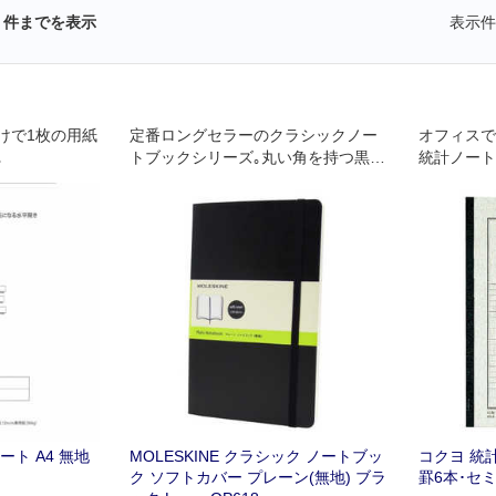
件までを表示
表示件
けで1枚の用紙
定番ロングセラーのクラシックノー
オフィスで
｡
トブックシリーズ｡丸い角を持つ黒の
統計ノート
シンプルな長方形､ノートを束ねるゴ
ムバンド､中性紙､しおり､裏表紙の拡
張ポケット｡シンプルなデザインの中
に多くの機能を持ち合わせる｡
ト A4 無地
MOLESKINE クラシック ノートブッ
コクヨ 統計
ク ソフトカバー プレーン(無地) ブラ
罫6本･セミB