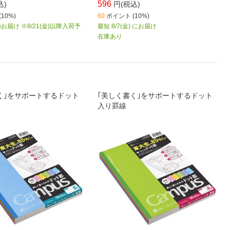
596
込)
円(税込)
10%)
60
ポイント (10%)
届け ※8/21(金)以降入荷予
最短 8/7(金) にお届け
在庫あり
く｣をサポートするドット
｢美しく書く｣をサポートするドット
入り罫線