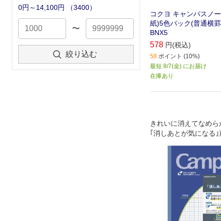
0円～14,100円
（
3400
）
コクヨ キャンパスノー
紙)5色パック(普通横罫中
〜
BNX5
578
円(税込)
絞り込む
58
ポイント (10%)
最短 8/7(金) にお届け
在庫あり
きれいに消えてなめら
｢消しあとが気になる
た中紙を採用｡