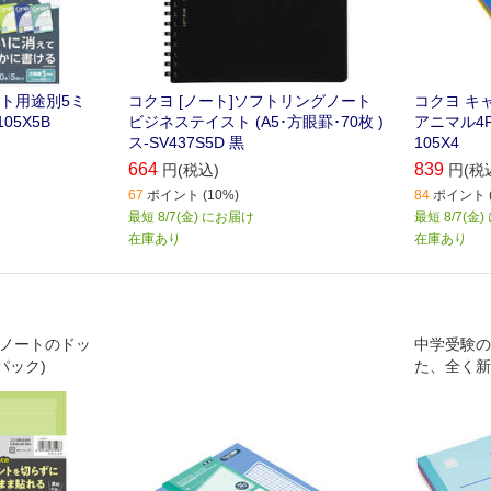
ト用途別5ミ
コクヨ [ノート]ソフトリングノート
コクヨ キ
05X5B
ビジネステイスト (A5･方眼罫･70枚 )
アニマル4P 
ス-SV437S5D 黒
105X4
664
839
円(税込)
円(税
67
ポイント (10%)
84
ポイント (
最短 8/7(金) にお届け
最短 8/7(金
在庫あり
在庫あり
るノートのドッ
中学受験の
パック)
た、全く新
す。中学受
学校の宿題
トにも便利