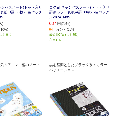
ャンパスノート(ドット入り
コクヨ キャンパスノート(ドット入り
紙)B罫 30枚×5色パック
罫線カラー表紙)A罫 30枚×5色パック
X5
ノ-3CATNX5
637
込)
円(税込)
10%)
64
ポイント (10%)
) にお届け
最短 8/7(金) にお届け
在庫あり
気のアニマル柄のノート
黒を基調としたブラック系のカラー
バリエーション