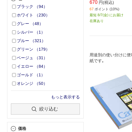
670
円(税込)
ブラック
（
94
）
67
ポイント (10%)
ホワイト
（
230
）
最短 8/7(金) にお届け
在庫あり
グレー
（
48
）
シルバー
（
1
）
ブルー
（
321
）
グリーン
（
179
）
用途別の使い分けに便
ベージュ
（
31
）
紙です｡
イエロー
（
84
）
ゴールド
（
1
）
オレンジ
（
50
）
もっと表示する
絞り込む
価格