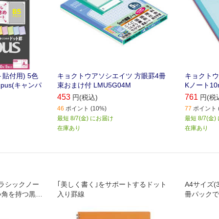
貼付用) 5色
キョクトウアソシエイツ 方眼罫4冊
キョクトウ
pus(キャンパ
束おまけ付 LMU5G04M
Kノート10
453
761
円(税込)
円(税
46
ポイント (10%)
77
ポイント (
最短 8/7(金) にお届け
最短 8/7(金
在庫あり
在庫あり
ラシックノー
｢美しく書く｣をサポートするドット
A4サイズ(
い角を持つ黒の
入り罫線
冊パックで
ートを束ねるゴ
り､裏表紙の拡