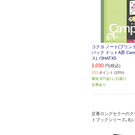
コクヨ ノート(プリント
パック ドットA罫 Cam
ス) ﾉ3HATX5
1,030
円(税込)
103
ポイント (10%)
最短 8/7(金) にお届け
在庫あり
定番ロングセラーのク
トブックシリーズ｡丸
シンプルな長方形､ノ
ムバンド､中性紙､しお