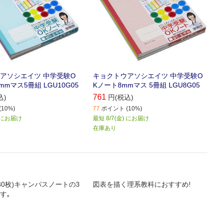
アソシエイツ 中学受験O
キョクトウアソシエイツ 中学受験O
mmマス5冊組 LGU10G05
Kノート8mmマス 5冊組 LGU8G05
761
込)
円(税込)
10%)
77
ポイント (10%)
) にお届け
最短 8/7(金) にお届け
在庫あり
30枚)キャンパスノートの3
図表を描く理系教科におすすめ!
す｡