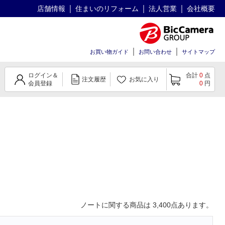
店舗情報
住まいのリフォーム
法人営業
会社概要
お買い物ガイド
お問い合わせ
サイトマップ
ログイン＆
合計
0
点
注文履歴
お気に入り
会員登録
0
円
ノート
に関する商品は
3,400
点あります。