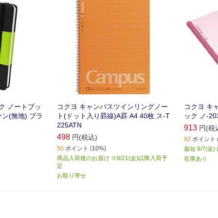
なデザインの中
わせる｡
ック ノートブッ
コクヨ キャンパスツインリングノー
コクヨ キャ
ン(無地) ブラ
ト(ドット入り罫線)A罫 A4 40枚 ス-T
ック ノ-20
225ATN
913
円(税
498
円(税込)
92
ポイント (
50
ポイント (10%)
最短 8/7(金
商品入荷後のお届け ※8/21(金)以降入荷予
在庫あり
定
お取り寄せ