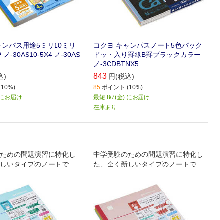
ャンパス用途5ミリ10ミリ
コクヨ キャンパスノート5色パック
ノ-30AS10-5X4 ノ-30AS
ドット入り罫線B罫ブラックカラー
ノ-3CDBTNX5
843
込)
円(税込)
10%)
85
ポイント (10%)
) にお届け
最短 8/7(金) にお届け
在庫あり
ための問題演習に特化し
中学受験のための問題演習に特化し
しいタイプのノートで
た、全く新しいタイプのノートで
験対策にはもちろん、小
す。中学受験対策にはもちろん、小
や自主学習、まとめノー
学校の宿題や自主学習、まとめノー
にお使いいただけます。
トにも便利にお使いいただけます。