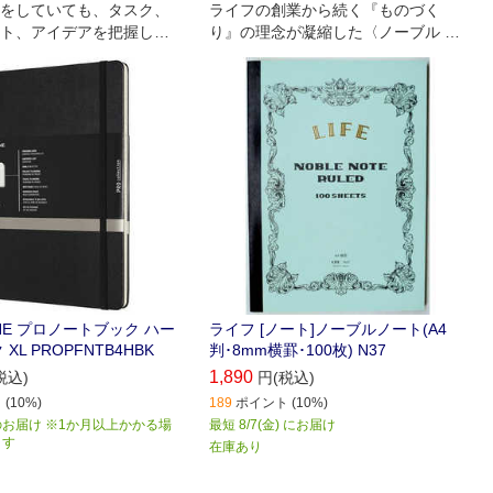
をしていても、タスク、
ライフの創業から続く『ものづく
ト、アイデアを把握して
り』の理念が凝縮した〈ノーブル シ
あります。
リーズ〉｡
INE プロノートブック ハー
ライフ [ノート]ノーブルノート(A4
XL PROPFNTB4HBK
判･8mm横罫･100枚) N37
1,890
税込)
円(税込)
(10%)
189
ポイント (10%)
お届け ※1か月以上かかる場
最短 8/7(金) にお届け
ます
在庫あり