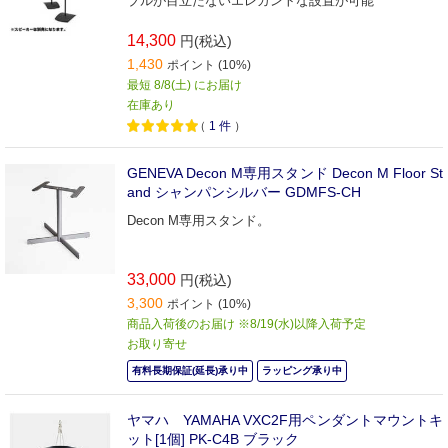
ブルが目立たないエレガントな設置が可能
14,300
円(税込)
1,430
ポイント (10%)
最短 8/8(土) にお届け
在庫あり
（
1
件
）
GENEVA Decon M専用スタンド Decon M Floor St
and シャンパンシルバー GDMFS-CH
Decon M専用スタンド。
33,000
円(税込)
3,300
ポイント (10%)
商品入荷後のお届け ※8/19(水)以降入荷予定
お取り寄せ
有料長期保証(延長)承り中
ラッピング承り中
ヤマハ YAMAHA VXC2F用ペンダントマウントキ
ット[1個] PK-C4B ブラック