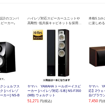
設計のコンパ
ハイレゾ対応スピーカーユニットや
本格5.1
スピーカー｡
高剛性･低共振キャビネットを採用し
に楽しめる
たホームシアター向けトールボーイ
トリーモデ
スピーカー
ックシェルフス
ヤマハ YAMAHA トールボーイスピ
ヤマハ Y
ク [ハイレゾ
ーカー [ハイレゾ対応 /1本] NS-F350
応】2ウェ
ーカー] NS-B
(MB) ウォルナット
台/ブラウン
51,271
7,450
円(税込)
円(