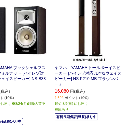
AMAHA ブックシェルフス
ヤマハ YAMAHA トールボーイスピ
ウォルナット [ハイレゾ対
ーカー [ハイレゾ対応 /1本/2ウェイス
2ウェイスピーカー] NS-B33
ピーカー] NS-F210 MB ブラウンバ
ーチ
16,080
(税込)
円(税込)
 (10%)
1,608
ポイント (10%)
届け ※8/24(月)以降入荷予
最短 8/9(日) にお届け
在庫あり
有料長期保証(延長)承り中
(延長)承り中