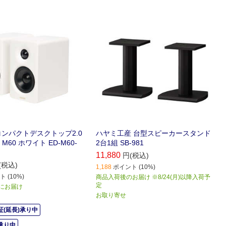
R コンパクトデスクトップ2.0
ハヤミ工産 台型スピーカースタンド
M60 ホワイト ED-M60-
2台1組 SB-981
11,880
円(税込)
(税込)
1,188
ポイント (10%)
 (10%)
商品入荷後のお届け ※8/24(月)以降入荷予
定
) にお届け
お取り寄せ
(延長)承り中
承り中