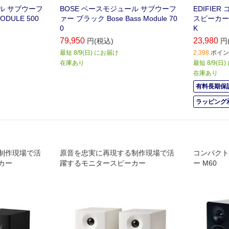
ル サブウーフ
BOSE ベースモジュール サブウーフ
EDIFIE
DULE 500
ァー ブラック Bose Bass Module 70
スピーカー 
0
K
79,950
23,980
円(税込)
円
最短 8/9(日) にお届け
2,398
ポイント
在庫あり
最短 8/9(日
在庫あり
有料長期保証
ラッピング
制作現場で活
原音を忠実に再現する制作現場で活
コンパクト
カー
躍するモニタースピーカー
ー M60