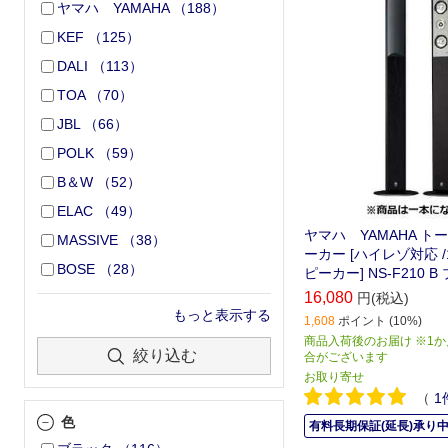
ヤマハ YAMAHA
（
188
）
KEF
（
125
）
DALI
（
113
）
TOA
（
70
）
JBL
（
66
）
POLK
（
59
）
B＆W
（
52
）
ELAC
（
49
）
ヤマハ YAMAHA ト
MASSIVE
（
38
）
ーカー [ハイレゾ対応 /
BOSE
（
28
）
ピーカー] NS-F210 
16,080
円(税込)
もっと表示する
1,608
ポイント (10%)
商品入荷後のお届け ※1
絞り込む
合がございます
お取り寄せ
（
1
色
有料長期保証(延長)承り