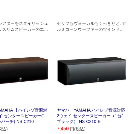
chシアターをスタイリッシュ
セリフもヴォーカルもくっきりと｡ア
､スリムスピーカーのエン
ルミコーンウーファーのツインドラ
ル!
イブ構成を採用したセンタースピー
カー
AMAHA 【ハイレゾ音源対
ヤマハ YAMAHA ハイレゾ音源対応
イ センタースピーカー(1
2ウェイ センタースピーカー（1台/
バーチ) NS-C210
ブラック） NS-C210-B
7,450
税込)
円(税込)