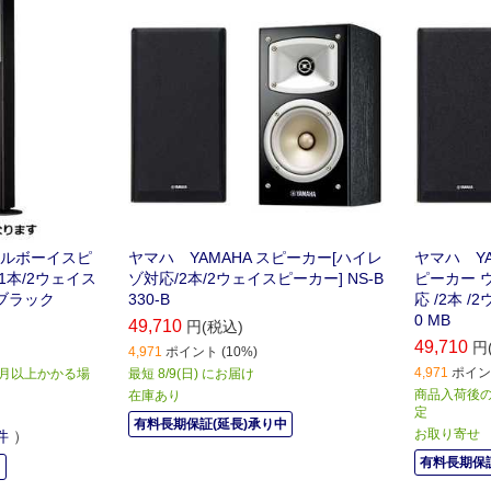
ー
ールボーイスピ
ヤマハ YAMAHA スピーカー[ハイレ
ヤマハ Y
1本/2ウェイス
ゾ対応/2本/2ウェイスピーカー] NS-B
ピーカー 
B ブラック
330-B
応 /2本 /
0 MB
49,710
円(税込)
49,710
円
4,971
ポイント (10%)
4,971
ポイント
か月以上かかる場
最短 8/9(日) にお届け
商品入荷後のお
在庫あり
定
有料長期保証(延長)承り中
お取り寄せ
件
）
有料長期保証
中