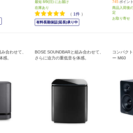
最短 8/9(日) にお届け
745
ポイント 
在庫あり
商品入荷後のお
定
（
1
件
）
お取り寄せ
中
有料長期保証(延長)承り中
と組み合わせて、
BOSE SOUNDBARと組み合わせて、
コンパクト
体感。
さらに迫力の重低音を体感。
ー M60