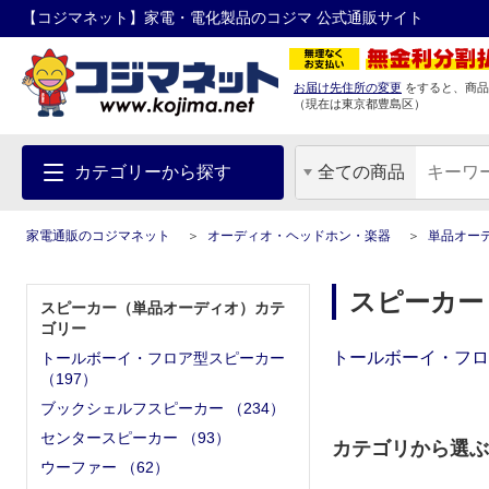
【コジマネット】家電・電化製品のコジマ 公式通販サイト
お届け先住所の変更
をすると、商品
（現在は
東京都
豊島区
）
カテゴリーから探す
全ての商品
家電通販のコジマネット
オーディオ・ヘッドホン・楽器
単品オー
スピーカー
スピーカー（単品オーディオ）カテ
ゴリー
トールボーイ・フロ
トールボーイ・フロア型スピーカー
（
197
）
ブックシェルフスピーカー
（
234
）
センタースピーカー
（
93
）
カテゴリから選ぶ
ウーファー
（
62
）