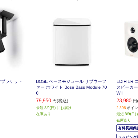
への調整が可
掛けブラケット
BOSE ベースモジュール サブウーフ
EDIFIE
ァー ホワイト Bose Bass Module 70
スピーカー 
0
WH
79,950
23,980
円(税込)
円
最短 8/9(日) にお届け
2,398
ポイント
在庫あり
最短 8/9(日
在庫あり
有料長期保証
ラッピング