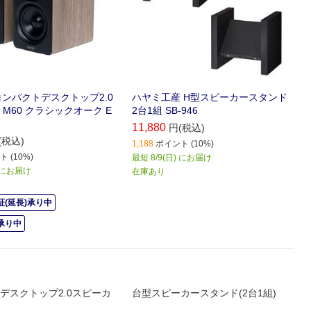
R コンパクトデスクトップ2.0
ハヤミ工産 H型スピーカースタンド
M60 クラシックオーク E
2台1組 SB-946
11,880
円(税込)
(税込)
1,188
ポイント (10%)
 (10%)
最短 8/9(日) にお届け
) にお届け
在庫あり
(延長)承り中
承り中
デスクトップ2.0スピーカ
台型スピーカースタンド(2台1組)