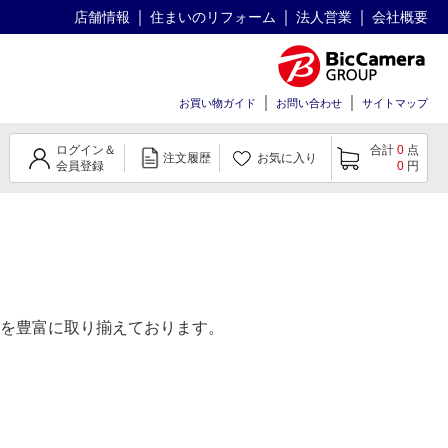
店舗情報
住まいのリフォーム
法人営業
会社概要
お買い物ガイド
お問い合わせ
サイトマップ
ログイン＆
合計
0
点
注文履歴
お気に入り
会員登録
0
円
を豊富に取り揃えております。