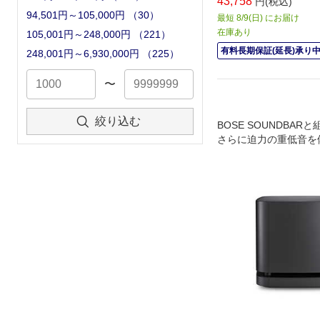
43,758
円(税込)
94,501円～105,000円
（
30
）
最短 8/9(日) にお届け
在庫あり
105,001円～248,000円
（
221
）
有料長期保証(延長)承り
248,001円～6,930,000円
（
225
）
〜
絞り込む
BOSE SOUNDBAR
さらに迫力の重低音を