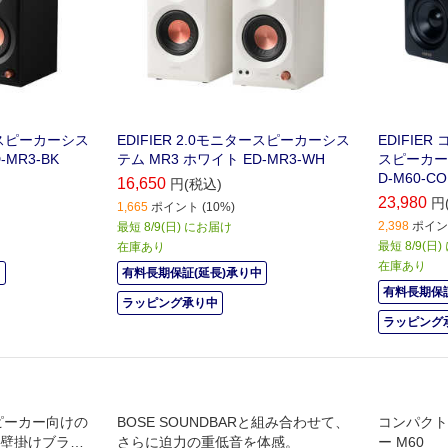
タースピーカーシス
EDIFIER 2.0モニタースピーカーシス
EDIFIE
-MR3-BK
テム MR3 ホワイト ED-MR3-WH
スピーカー 
D-M60-CO
16,650
円(税込)
23,980
円
1,665
ポイント (10%)
2,398
ポイント
最短 8/9(日) にお届け
最短 8/9(日
在庫あり
在庫あり
中
有料長期保証(延長)承り中
有料長期保証
ラッピング承り中
ラッピング
スピーカー向けの
BOSE SOUNDBARと組み合わせて、
コンパクト
/壁掛けブラケ
さらに迫力の重低音を体感。
ー M60