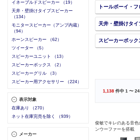
イネーブルドスピーカー
（
19
）
トールボーイ・フ
天井・壁掛けタイプスピーカー
（
134
）
天井・壁掛けタイ
モニタースピーカー（アンプ内蔵）
（
94
）
ホーンスピーカー
（
62
）
スピーカーボック
ツイーター
（
5
）
スピーカーユニット
（
13
）
スピーカーボックス
（
2
）
スピーカーグリル
（
3
）
スピーカー用アクセサリー
（
224
）
1,138
件中
1
〜
24
表示対象
在庫あり
（
270
）
ネット在庫完売を除く
（
939
）
俊敏でキレのある音色
ンウーファーを搭載
メーカー