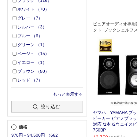
ブラック
（
116
）
ホワイト
（
70
）
グレー
（
7
）
ピュアオーディオ専用
シルバー
（
3
）
クト･ブックシェルフ
ブルー
（
6
）
グリーン
（
1
）
ベージュ
（
15
）
イエロー
（
1
）
ブラウン
（
50
）
レッド
（
7
）
もっと表示する
絞り込む
ヤマハ YAMAHA ブ
ピーカー ピアノブラッ
対応 /1本 /2ウェイスピ
価格
750BP
978円～94,500円
（
662
）