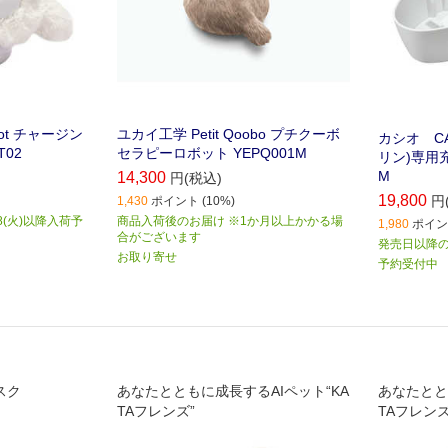
robot チャージン
ユカイ工学 Petit Qoobo プチクーボ
カシオ CAS
T02
セラピーロボット YEPQ001M
リン)専用充電
M
14,300
円(税込)
19,800
円
1,430
ポイント (10%)
8(火)以降入荷予
商品入荷後のお届け ※1か月以上かかる場
1,980
ポイント
合がございます
発売日以降
お取り寄せ
予約受付中
スク
あなたとともに成長するAIペット“KA
あなたとと
TAフレンズ”
TAフレンズ