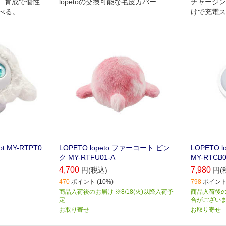
ト。育成で個性
lopetoの交換可能な毛皮カバー
チャージン
べる。
けで充電ス
合わせて、
bot MY-RTPT0
LOPETO lopeto ファーコート ピン
LOPETO 
ク MY-RTFU01-A
MY-RTCB0
4,700
7,980
円(税込)
円(
470
ポイント (10%)
798
ポイント 
商品入荷後のお届け ※8/18(火)以降入荷予
商品入荷後の
定
合がござい
お取り寄せ
お取り寄せ