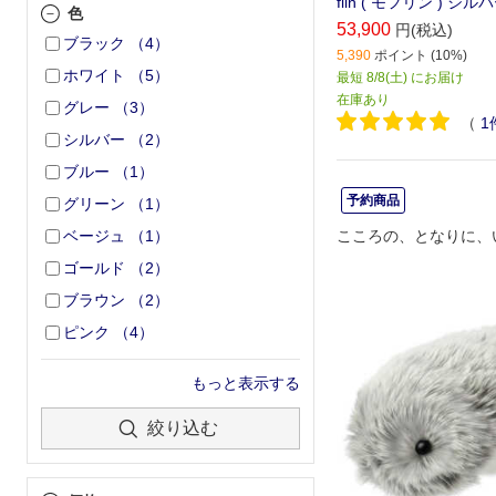
flin ( モフリン ) シル
色
53,900
円(税込)
ブラック
（
4
）
5,390
ポイント (10%)
ホワイト
（
5
）
最短 8/8(土) にお届け
在庫あり
グレー
（
3
）
（
1
シルバー
（
2
）
ブルー
（
1
）
予約商品
グリーン
（
1
）
こころの、となりに、
ベージュ
（
1
）
ゴールド
（
2
）
ブラウン
（
2
）
ピンク
（
4
）
もっと表示する
絞り込む