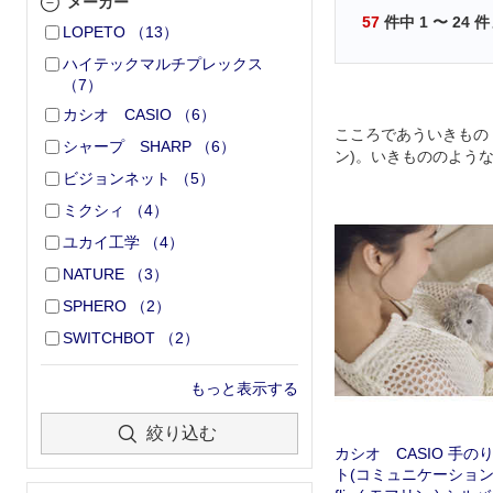
メーカー
57
件中
1
〜
24
件
LOPETO
（
13
）
ハイテックマルチプレックス
（
7
）
カシオ CASIO
（
6
）
こころであういきもの Mo
シャープ SHARP
（
6
）
ン)。いきもののよう
ビジョンネット
（
5
）
を元気にしてくれるバ
ミクシィ
（
4
）
ユカイ工学
（
4
）
NATURE
（
3
）
SPHERO
（
2
）
SWITCHBOT
（
2
）
もっと表示する
絞り込む
カシオ CASIO 手のり
ト(コミュニケーション