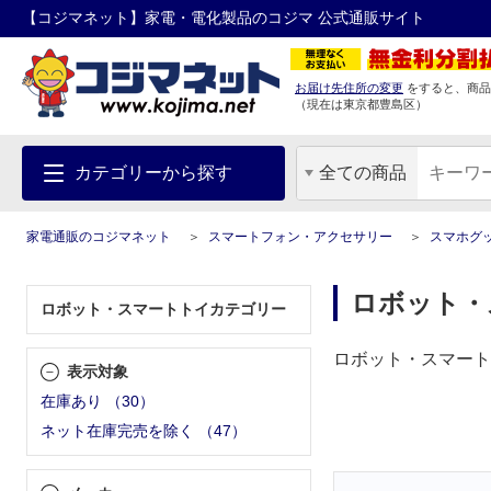
【コジマネット】家電・電化製品のコジマ 公式通販サイト
お届け先住所の変更
をすると、商品
（現在は
東京都
豊島区
）
カテゴリーから探す
全ての商品
家電通販のコジマネット
スマートフォン・アクセサリー
スマホグ
ロボット・
ロボット・スマートトイカテゴリー
ロボット・スマート
表示対象
在庫あり
（
30
）
ネット在庫完売を除く
（
47
）