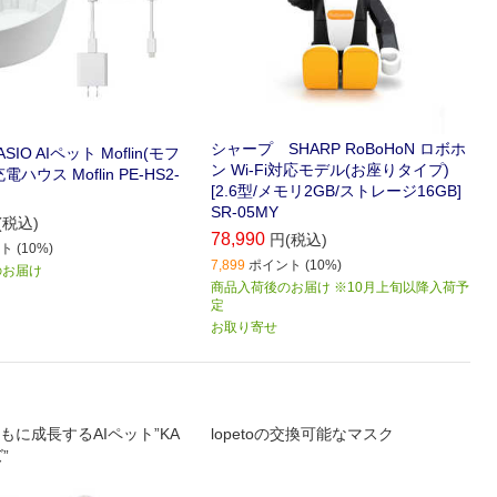
シャープ SHARP RoBoHoN ロボホ
IO AIペット Moflin(モフ
ン Wi-Fi対応モデル(お座りタイプ)
ハウス Moflin PE-HS2-
[2.6型/メモリ2GB/ストレージ16GB]
SR-05MY
(税込)
78,990
円(税込)
 (10%)
7,899
ポイント (10%)
のお届け
商品入荷後のお届け ※10月上旬以降入荷予
定
お取り寄せ
もに成長するAIペット”KA
lopetoの交換可能なマスク
”