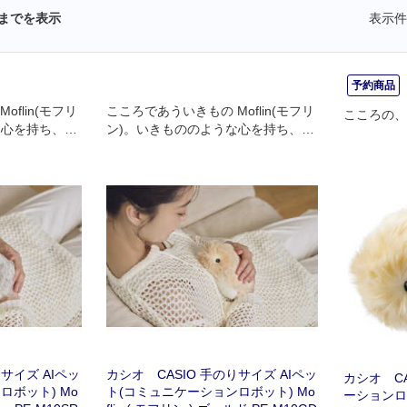
までを表示
表示件
予約商品
flin(モフリ
こころであういきもの Moflin(モフリ
こころの、
な心を持ち、心
ン)。いきもののような心を持ち、心
ディです。
を元気にしてくれるバディです。
サイズ AIペッ
カシオ CASIO 手のりサイズ AIペッ
カシオ CA
ロボット) Mo
ト(コミュニケーションロボット) Mo
ーションロボ