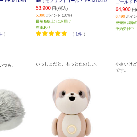
バー PE-M10SR
flin ( モフリン ) ゴールド PE-M10GD
ゴールド P
53,900
円(税込)
64,900
円
5,390
ポイント (10%)
6,490
ポイント
最短 8/8(土) にお届け
発売日以降
在庫あり
予約受付中
件
）
（
1
件
）
いっしょだと、もっとたのしい。
小さいけど
いつも。
です｡