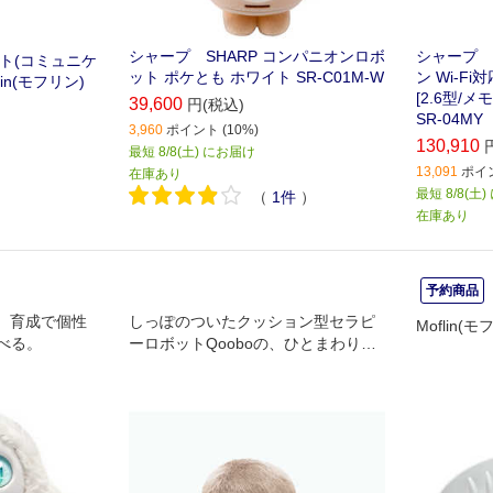
シャープ SHARP コンパニオンロボ
シャープ S
ット(コミュニケ
ット ポケとも ホワイト SR-C01M-W
ン Wi-F
in(モフリン)
[2.6型/メ
39,600
円(税込)
SR-04MY
3,960
ポイント (10%)
130,910
最短 8/8(土) にお届け
13,091
ポイン
在庫あり
最短 8/8(土
（
1
件
）
在庫あり
予約商品
ト。育成で個性
しっぽのついたクッション型セラピ
Moflin
べる。
ーロボットQooboの、ひとまわり小
さいサイズのしっぽロボットPetit Qo
obo(プチ・クーボ)。