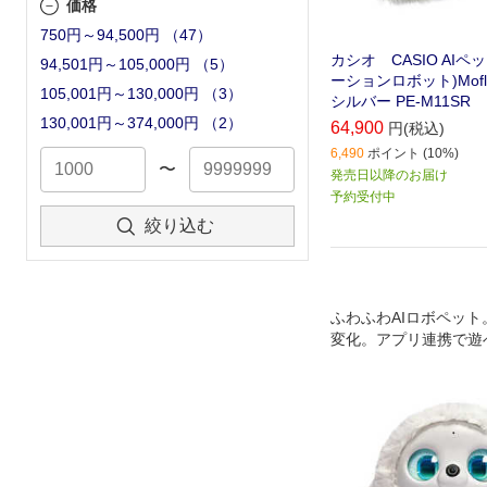
価格
750円～94,500円
（
47
）
カシオ CASIO AIペ
94,501円～105,000円
（
5
）
ーションロボット)Mofl
105,001円～130,000円
（
3
）
シルバー PE-M11SR
130,001円～374,000円
（
2
）
64,900
円(税込)
6,490
ポイント (10%)
〜
発売日以降のお届け
予約受付中
絞り込む
ふわふわAIロボペッ
変化。アプリ連携で遊