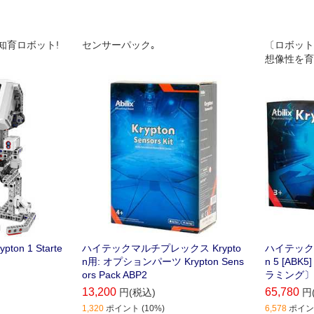
知育ロボット!
センサーパック｡
〔ロボット
想像性を育
とセンサー
ミングで 
育ロボット
n 1 Starte
ハイテックマルチプレックス Krypto
ハイテックマ
n用: オプションパーツ Krypton Sens
n 5 [A
ors Pack ABP2
ラミング〕【
13,200
65,780
円(税込)
円
1,320
ポイント (10%)
6,578
ポイント