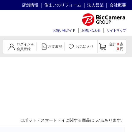
店舗情報
住まいのリフォーム
法人営業
会社概要
お買い物ガイド
お問い合わせ
サイトマップ
ログイン＆
合計
0
点
注文履歴
お気に入り
会員登録
0
円
ロボット・スマートトイ
に関する商品は
57
点あります。