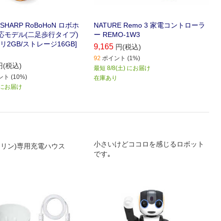
HARP RoBoHoN ロボホ
NATURE Remo 3 家電コントローラ
i対応モデル(二足歩行タイプ)
ー REMO-1W3
モリ2GB/ストレージ16GB]
9,165
円(税込)
92
ポイント (1%)
円(税込)
最短 8/8(土) にお届け
ト (10%)
在庫あり
) にお届け
小さいけどココロを感じるロボット
(モフリン)専用充電ハウス
です｡