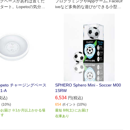
グベースがあれば置くだ
プログラミングやAppゲーム､FaceDr
タート。Lopetoの気分に
iveなど多角的な遊びができる小型ロ
光の色が変化する
ボティックボール｡
lopeto チャージングベース
SPHERO Sphero Mini - Soccer M00
1-A
1SRW
6,534
税込)
円(税込)
(10%)
654
ポイント (10%)
お届け ※1か月以上かかる場
最短 8/8(土) にお届け
ます
在庫あり