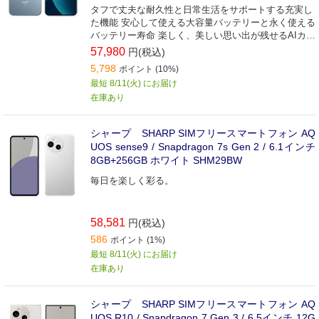
タフで丈夫な耐久性と日常生活をサポートする充実し
た機能 安心して使える大容量バッテリーと永く使える
バッテリー寿命 楽しく、美しい思い出が残せるAIカメ
ラ
57,980
円(税込)
5,798
ポイント (10%)
最短 8/11(火) にお届け
在庫あり
シャープ SHARP SIMフリースマートフォン AQ
UOS sense9 / Snapdragon 7s Gen 2 / 6.1インチ
8GB+256GB ホワイト SHM29BW
毎日を楽しく彩る。
58,581
円(税込)
586
ポイント (1%)
最短 8/11(火) にお届け
在庫あり
シャープ SHARP SIMフリースマートフォン AQ
UOS R10 / Snapdragon 7 Gen 3 / 6.5インチ 12G