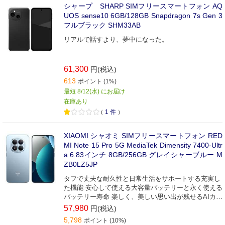
シャープ SHARP SIMフリースマートフォン AQ
UOS sense10 6GB/128GB Snapdragon 7s Gen 3
フルブラック SHM33AB
リアルで話すより、夢中になった。
61,300
円(税込)
613
ポイント (1%)
最短 8/12(水) にお届け
在庫あり
（
1
件
）
XIAOMI シャオミ SIMフリースマートフォン RED
MI Note 15 Pro 5G MediaTek Dimensity 7400-Ultr
a 6.83インチ 8GB/256GB グレイシャーブルー M
ZB0LZ5JP
タフで丈夫な耐久性と日常生活をサポートする充実し
た機能 安心して使える大容量バッテリーと永く使える
バッテリー寿命 楽しく、美しい思い出が残せるAIカメ
ラ
57,980
円(税込)
5,798
ポイント (10%)