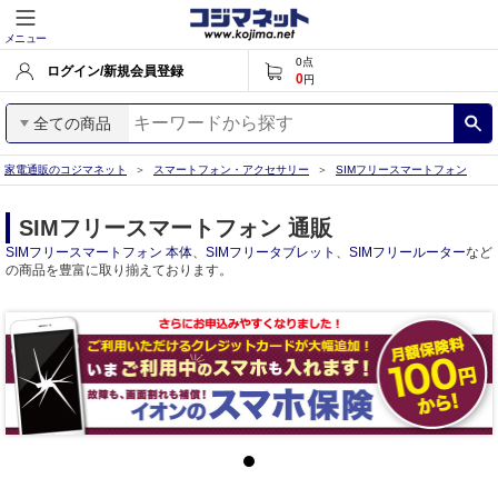
メニュー
0
点
ログイン/新規会員登録
0
円
全ての商品
家電通販のコジマネット
スマートフォン・アクセサリー
SIMフリースマートフォン
SIMフリースマートフォン 通販
SIMフリースマートフォン 本体
、
SIMフリータブレット
、
SIMフリールーター
など
の商品を豊富に取り揃えております。