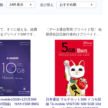
数
並び替え
て、すぐに使える。経費
〔データ通信専用:プリペイド型〕 短
るプリペイドSIMです。
期滞在訪日旅行者向けプリペイドデ
360日版）
ータ通信専用SIMカード｡10日以内の
滞在用｡
mobile10GB×12ｹ月SIM
日本通信 マルチカットSIM ドコモ回
ﾄﾞｺﾓ回線) ﾏﾙﾁｶｯﾄSIM BMG
線 ｢b-mobile VISITOR SIM 5GB 10d