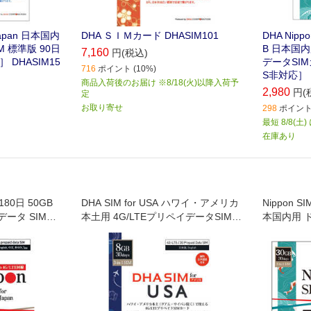
 Japan 日本国内
DHA ＳＩＭカード DHASIM101
DHA Nippo
 標準版 90日
B 日本国
7,160
円(税込)
］ DHASIM15
データSIM
716
ポイント (10%)
S非対応］ D
商品入荷後のお届け ※8/18(火)以降入荷予
2,980
円(
定
お取り寄せ
298
ポイント 
最短 8/8(土
在庫あり
n 180日 50GB
DHA SIM for USA ハワイ・アメリカ
Nippon SI
ータ SIMカ
本土用 4G/LTEプリペイデータSIM音
本国内用 
声付 8GB30日 (AT&T回線)
タSIMカー