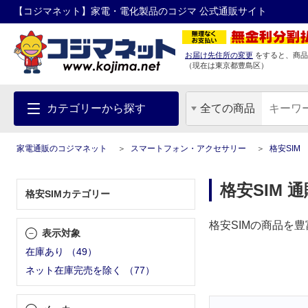
【コジマネット】家電・電化製品のコジマ 公式通販サイト
お届け先住所の変更
をすると、商品
（現在は
東京都
豊島区
）
カテゴリーから探す
全ての商品
家電通販のコジマネット
スマートフォン・アクセサリー
格安SIM
格安SIM 通
格安SIMカテゴリー
格安SIMの商品を
表示対象
在庫あり
（
49
）
ネット在庫完売を除く
（
77
）