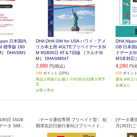
 Japan 日本国内
DHA DHA SIM for USA ハワイ・アメ
DHA Nippo
 標準版 180
リカ本土用 4GLTEプリペイデータSI
GB 日本
］ DHASIM1
M 8GB30日 AT＆T回線 ［マルチSI
ドデータSI
M］ DHASIM047
MS非対応］ 
2,980
4,280
円(税込)
円(
298
ポイント (10%)
428
ポイント 
商品入荷後のお届け ※8/18(火)以降入荷予
最短 8/8(土
定
在庫あり
お取り寄せ
n 180日 15GB
〔データ通信専用:プリペイド型〕 短
[データ通信
ータ SIMカ
期滞在訪日旅行者向けプリペイドデ
月(30日)
ータ通信専用SIMカード｡2~3週間用｡
信が12ヶ月