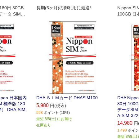
n 180日 30GB
長期(6ヶ月)の御利用に最適!
Nippon SI
ータ SIMカ
100GB
SIMカード
カード同梱
 Japan 日本国内
DHA ＳＩＭカード DHASIM100
DHA Nippo
 標準版 180
80日 10
5,980
円(税込)
］ DHA-SIM-
データSIM
598
ポイント (10%)
A-SIM-322
最短 8/8(土) にお届け
14,980
円
在庫あり
1,498
ポイント
最短 8/8(土