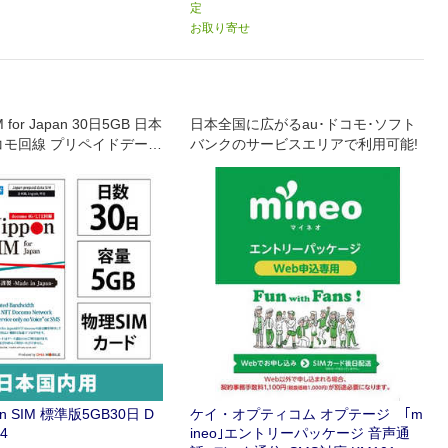
定
お取り寄せ
M for Japan 30日5GB 日本
日本全国に広がるau･ドコモ･ソフト
コモ回線 プリペイドデータ
バンクのサービスエリアで利用可能!
on SIM 標準版5GB30日 D
ケイ・オプティコム オプテージ ｢m
4
ineo｣エントリーパッケージ 音声通