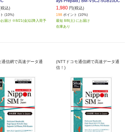
MC
ays Prepaid｣ BM-VSC2-5GB10DC
1,980
(税込)
円(税込)
 (10%)
198
ポイント (10%)
届け ※8/21(金)以降入荷予
最短 8/8(土) にお届け
在庫あり
コモ通信網で高速データ通
(NTTドコモ通信網で高速データ通
信！)