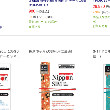
Global 海外約50ヵ国周遊 データ1GB
TPL6C12
BSIM50C1G
29,920
円
980
円(税込)
2,992
ポイント
98
ポイント (10%)
商品入荷後のお
定
最短 8/8(土) にお届け
お取り寄せ
在庫あり
件
）
n 90日 135GB
長期(6ヶ月)の御利用に最適!
(NTTド
ータ SIMカ
信！)