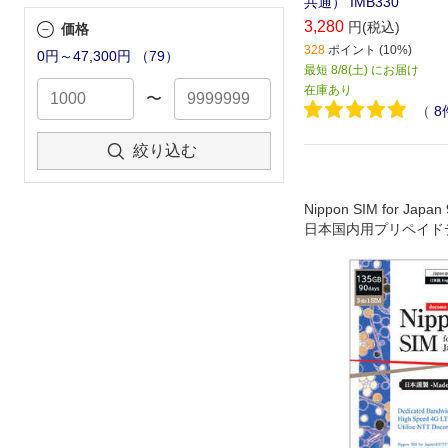
共通） IMB330
3,280
円(税込)
価格
328
ポイント (10%)
0円～47,300円
（
79
）
最短 8/8(土) にお届け
在庫あり
〜
（
8
絞り込む
Nippon SIM for Japa
日本国内用プリペイドデ
ード (ドコモ回線)