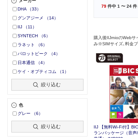
メーカー
79
件中
1
〜
24
件
DHA
（
33
）
グンアジーメ
（
14
）
IIJ
（
11
）
SYNTECH
（
6
）
購入後IIJmioのWeb
み※SIMサイズ､料金
ラネット
（
6
）
込み時に選択｡
パロットビーク
（
4
）
日本通信
（
4
）
ケイ・オプティコム
（
1
）
絞り込む
色
グレー
（
6
）
絞り込む
IIJ 【無料Wi-Fi付】BI
ランパッケージ（音声/