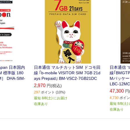
SIMカード
 Japan 日本国内
日本通信 マルチカットSIM ドコモ回
日本通信 
 標準版 180
線 ｢b-mobile VISITOR SIM 7GB 21d
線｢BMGTPL
］ DHA-SIM-
ays Prepaid｣ BM-VSC2-7GB21DC
Mパッケージ 
LBC-12MC
2,970
円(税込)
47,300
円
297
ポイント (10%)
4,730
ポイント
最短 8/8(土) にお届け
最短 8/8(土
在庫あり
在庫あり