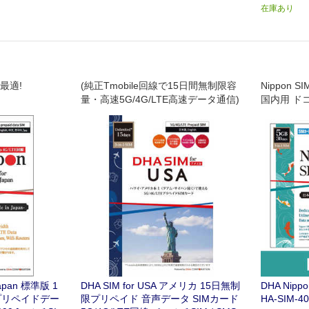
在庫あり
最適!
(純正Tmobile回線で15日間無制限容
Nippon SI
量・高速5G/4G/LTE高速データ通信)
国内用 ド
SIMカード
 Japan 標準版 1
DHA SIM for USA アメリカ 15日無制
DHA Nipp
用プリペイドデー
限プリペイド 音声データ SIMカード
HA-SIM-40