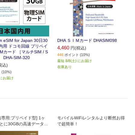
n eSIM for Japan 30日30
DHA ＳＩＭカード DHASIM098
国内用 ドコモ回線 プリペイ
4,460
円(税込)
Mカード ［マルチSIM / S
446
ポイント (10%)
DHA-SIM-320
最短 8/8(土) にお届け
税込)
在庫あり
(10%)
) にお届け
専用:プリペイド型] 1ヶ
モバイルWiFiレンタルより断然お得
ごとに30GBの高速データ通
で超簡単！
(360日)お使いいただける