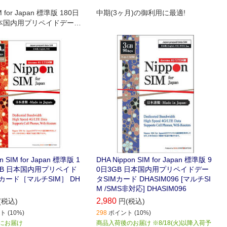
M for Japan 標準版 180日
中期(3ヶ月)の御利用に最適!
 日本国内用プリペイドデータ
(事務手続一切不要・SIM
・簡単設定/即利用OK)
n SIM for Japan 標準版 1
DHA Nippon SIM for Japan 標準版 9
0GB 日本国内用プリペイド
0日3GB 日本国内用プリペイドデー
カード［マルチSIM］ DH
タSIMカード DHASIM096 [マルチSI
M /SMS非対応] DHASIM096
2,980
(税込)
円(税込)
 (10%)
298
ポイント (10%)
) にお届け
商品入荷後のお届け ※8/18(火)以降入荷予