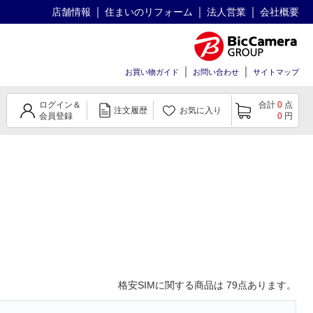
店舗情報
住まいのリフォーム
法人営業
会社概要
お買い物ガイド
お問い合わせ
サイトマップ
ログイン＆
合計
0
点
注文履歴
お気に入り
会員登録
0
円
格安SIM
に関する商品は
79
点あります。