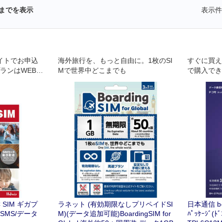
までを表示
表示件
サイトでお申込
海外旅行を、もっと自由に。1枚のSI
すぐに買え
プランはWEB申
Mで世界中どこまでも
で購入でき
（12ヶ月・
C SIM ギガプ
ラネット (有効期限なしプリペイドSI
日本通信 b-
SMS/データ
M)(データ追加可能)BoardingSIM for
ﾊﾟｯｹｰｼﾞ(