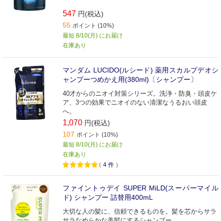
547
円(税込)
55
ポイント (10%)
最短 8/10(月) にお届け
在庫あり
マンダム LUCIDO(ルシード) 薬用スカルプデオシ
ャンプーつめかえ用(380ml)〔シャンプー〕
40才からのニオイ対策シリーズ。洗浄・防臭・頭皮ケ
ア、3つの効果でニオイのない清潔なうるおい頭皮
へ。
1,070
円(税込)
107
ポイント (10%)
最短 8/10(月) にお届け
在庫あり
（
4
件
）
ファイントゥデイ SUPER MiLD(スーパーマイル
ド) シャンプー 詰替用400mL
大切な人の髪に、信頼できるものを。髪を芯からサラ
サラなめらかな美髪にするシャンプー