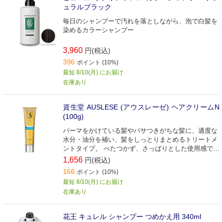
ュラルブラック
毎日のシャンプーで汚れを落としながら、泡で白髪を
染めるカラーシャンプー
3,960
円(税込)
396
ポイント (10%)
最短 8/10(月) にお届け
在庫あり
資生堂 AUSLESE (アウスレーゼ) ヘアクリームN
(100g)
パーマをかけている髪やパサつきがちな髪に、適度な
水分・油分を補い、髪をしっとりまとめるトリートメ
ントタイプ。 べたつかず、さっぱりとした使用感で
す。
1,656
円(税込)
166
ポイント (10%)
最短 8/10(月) にお届け
在庫あり
花王 キュレル シャンプー つめかえ用 340ml