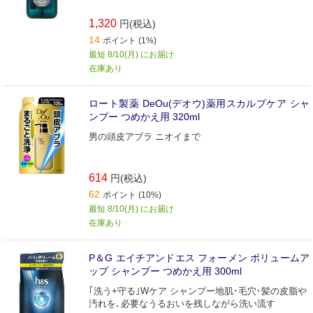
1,320
円(税込)
14
ポイント (1%)
最短 8/10(月) にお届け
在庫あり
ロート製薬 DeOu(デオウ)薬用スカルプケア シャ
ンプー つめかえ用 320ml
男の頭皮アブラ ニオイまで
614
円(税込)
62
ポイント (10%)
最短 8/10(月) にお届け
在庫あり
P＆G エイチアンドエス フォーメン ボリュームア
ップ シャンプー つめかえ用 300ml
｢洗う+守る｣Wケア シャンプー地肌･毛穴･髪の皮脂や
汚れを､必要なうるおいを残しながら洗い流す