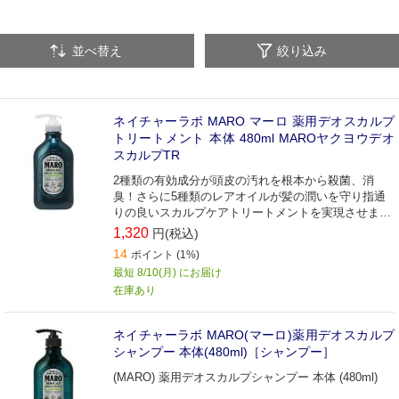
並べ替え
絞り込み
ネイチャーラボ MARO マーロ 薬用デオスカルプ
トリートメント 本体 480ml MAROヤクヨウデオ
スカルプTR
2種類の有効成分が頭皮の汚れを根本から殺菌、消
臭！さらに5種類のレアオイルが髪の潤いを守り指通
りの良いスカルプケアトリートメントを実現させまし
た。
1,320
円(税込)
14
ポイント (1%)
最短 8/10(月) にお届け
在庫あり
ネイチャーラボ MARO(マーロ)薬用デオスカルプ
シャンプー 本体(480ml)［シャンプー］
(MARO) 薬用デオスカルプシャンプー 本体 (480ml)