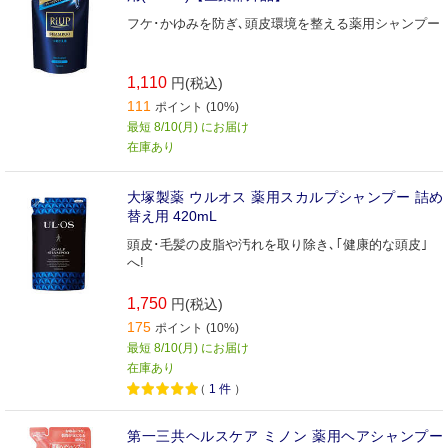
フケ･かゆみを防ぎ､頭皮環境を整える薬用シャンプー
1,110
円(税込)
111
ポイント (10%)
最短 8/10(月) にお届け
在庫あり
大塚製薬 ウルオス 薬用スカルプシャンプー 詰め
替え用 420mL
頭皮･毛髪の皮脂や汚れを取り除き､｢健康的な頭皮｣
へ!
1,750
円(税込)
175
ポイント (10%)
最短 8/10(月) にお届け
在庫あり
（
1
件
）
第一三共ヘルスケア ミノン 薬用ヘアシャンプー