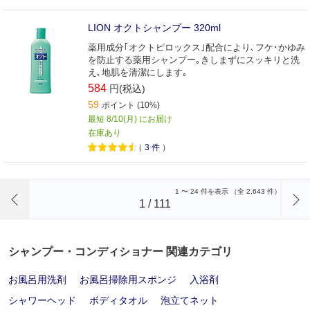
LION オクトシャンプー 320ml
薬用成分｢オクトピロックス｣配合により､フケ･かゆみ
を防止する薬用シャンプー｡きしまずにスッキリと洗
え､地肌を清潔にします｡
584
円(税込)
59
ポイント (10%)
最短 8/10(月) にお届け
在庫あり
（
3
件
）
前のページへ
1
〜
24
件を表示 （全
2,643
件）
1
/
111
シャンプー・コンディショナー 関連カテゴリ
お風呂用洗剤
お風呂掃除用スポンジ
入浴剤
シャワーヘッド
ボディタオル
泡立てネット