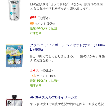
肌の必須成分｢セラミド｣を守りながら､肌荒れの原因
ともなる汗や汚れをすっきり洗い流します｡
655
円(税込)
66
ポイント (10%)
最短 8/10(月) にお届け
在庫あり
クラシエ ディアボーテ ペアセット(サマー) 500m
L＋500g
広がり抑えてしっとりまとまる。 「髪のゆがみ」を整
えて素直な髪へ。
1,430
円(税込)
143
ポイント (10%)
最短 8/10(月) にお届け
在庫あり
ANGFA スカルプDオイリーカエ
すっきり洗浄で頭皮や毛髪の汚れを除去。頭皮と毛髪