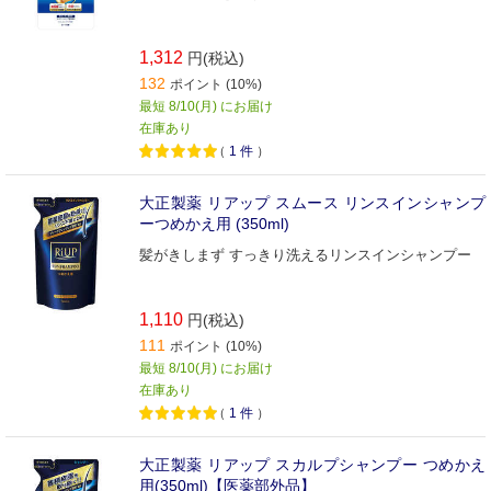
1,312
円(税込)
132
ポイント (10%)
最短 8/10(月) にお届け
在庫あり
（
1
件
）
大正製薬 リアップ スムース リンスインシャンプ
ーつめかえ用 (350ml)
髪がきしまず すっきり洗えるリンスインシャンプー
1,110
円(税込)
111
ポイント (10%)
最短 8/10(月) にお届け
在庫あり
（
1
件
）
大正製薬 リアップ スカルプシャンプー つめかえ
用(350ml)【医薬部外品】