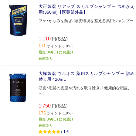
大正製薬 リアップ スカルプシャンプー つめかえ
用(350ml)【医薬部外品】
フケ･かゆみを防ぎ､頭皮環境を整える薬用シャンプー
1,110
円(税込)
111
ポイント (10%)
最短 8/9(日) にお届け
在庫あり
大塚製薬 ウルオス 薬用スカルプシャンプー 詰め
替え用 420mL
頭皮･毛髪の皮脂や汚れを取り除き､｢健康的な頭皮｣
へ!
1,750
円(税込)
175
ポイント (10%)
最短 8/9(日) にお届け
在庫あり
（
1
件
）