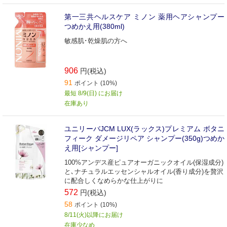
第一三共ヘルスケア ミノン 薬用ヘアシャンプー
つめかえ用(380ml)
敏感肌･乾燥肌の方へ
906
円(税込)
91
ポイント (10%)
最短 8/9(日) にお届け
在庫あり
ユニリーバJCM LUX(ラックス)プレミアム ボタニ
フィーク ダメージリペア シャンプー(350g)つめか
え用[シャンプー]
100%アンデス産ピュアオーガニックオイル(保湿成分)
と､ナチュラルエッセンシャルオイル(香り成分)を贅沢
に配合しくなめらかな仕上がりに
572
円(税込)
58
ポイント (10%)
8/11(火)以降にお届け
在庫少なめ