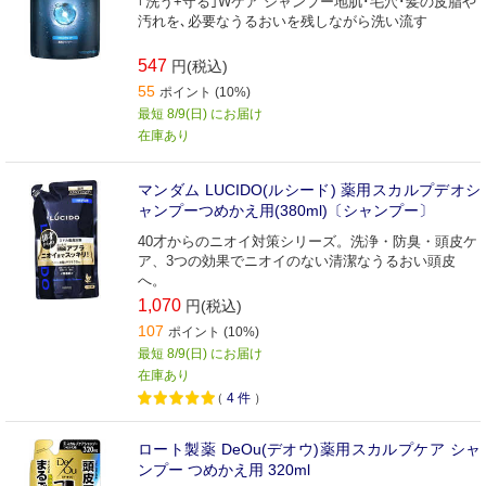
｢洗う+守る｣Wケア シャンプー地肌･毛穴･髪の皮脂や
汚れを､必要なうるおいを残しながら洗い流す
547
円(税込)
55
ポイント (10%)
最短 8/9(日) にお届け
在庫あり
マンダム LUCIDO(ルシード) 薬用スカルプデオシ
ャンプーつめかえ用(380ml)〔シャンプー〕
40才からのニオイ対策シリーズ。洗浄・防臭・頭皮ケ
ア、3つの効果でニオイのない清潔なうるおい頭皮
へ。
1,070
円(税込)
107
ポイント (10%)
最短 8/9(日) にお届け
在庫あり
（
4
件
）
ロート製薬 DeOu(デオウ)薬用スカルプケア シャ
ンプー つめかえ用 320ml